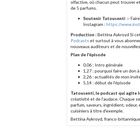
olfactive, où chacun peut trouver e
de 5 parfums.
Soutenir Tatousenti :
· Fair
Instagram :
https://www.ins
Production :
Bettina Aykroyd Si cet
Podcasts
et surtout à vous abonner
nouveaux auditeurs et de nouvelles 
Plan de l'épisode
0,06 : Intro générale
1,27 : pourquoi faire un don 
2,26 : actualités de mon inv
5,14 : début de l'épisode
Tatousenti, le podcast qui agite 
créativité et de l’audace. Chaque se
parfum, saveurs, ingrédient, odeur,
cuisiniers à titre d'exemple.
Bettina Aykroyd, franco-britannique 