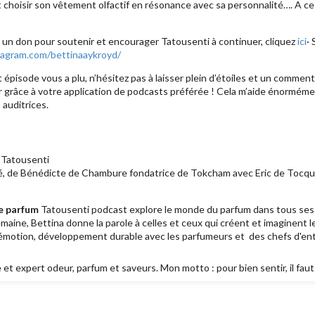
t choisir son vêtement olfactif en résonance avec sa personnalité…. A c
e un don pour soutenir et encourager Tatousenti à continuer, cliquez
ici
· 
tagram.com/bettinaaykroyd/
 épisode vous a plu, n’hésitez pas à laisser plein d’étoiles et un comment
 grâce à votre application de podcasts préférée ! Cela m’aide énormémen
auditrices.
à Tatousenti
ité, de Bénédicte de Chambure fondatrice de Tokcham avec Eric de Tocque
le parfum
Tatousenti podcast explore le monde du parfum dans tous ses s
maine, Bettina donne la parole à celles et ceux qui créent et imaginent 
 émotion, développement durable avec les parfumeurs et des chefs d'ent
et expert odeur, parfum et saveurs. Mon motto : pour bien sentir, il faut 