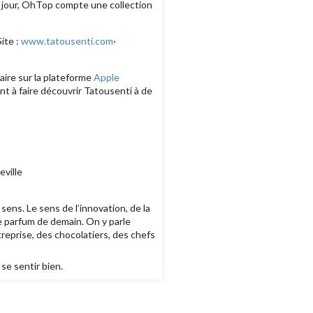
e jour, OhTop compte une collection
Site :
www.tatousenti.com
·
aire sur la plateforme
Apple
t à faire découvrir Tatousenti à de
ville
ens. Le sens de l’innovation, de la
le parfum de demain. On y parle
reprise, des chocolatiers, des chefs
se sentir bien.