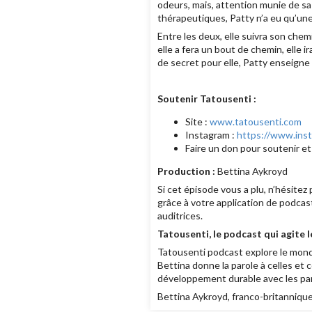
odeurs, mais, attention munie de sa
thérapeutiques, Patty n’a eu qu’une
Entre les deux, elle suivra son chemi
elle a fera un bout de chemin, elle 
de secret pour elle, Patty enseigne a
Soutenir Tatousenti :
Site :
www.tatousenti.com
Instagram :
https://www.ins
Faire un don pour soutenir e
Production :
Bettina Aykroyd
Si cet épisode vous a plu, n’hésitez
grâce à votre application de podcas
auditrices.
Tatousenti, le podcast qui agite 
Tatousenti podcast explore le monde
Bettina donne la parole à celles et 
développement durable avec les parf
Bettina Aykroyd, franco-britannique 