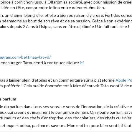
 pince à cornichon jusqu’à Olfarom sa société, avec pour mission de créer
 idée en tête, comprendre le lien entre odeur et émotion.
n, un chemin bien à elle, et elle a bien eu raison d’y croire. Fort des co
ira néanmoins au bout de son rêve et de sa passion. Grâce à son expérienc
lors depuis 27 ans à l’Isipca, sans en être diplômée ! Un fait rarissime !
tagram.com/bettinaaykroyd/
t encourager Tatousenti à continuer, cliquez
ici
 pas à laisser plein d’étoiles et un commentaire sur la plateforme
Apple P
ts préférée ! Cela m’aide énormément à faire découvrir Tatousenti à de
le parfum
 du parfum dans tous ses sens. Le sens de l’innovation, de la créative 
ceux qui créent et imaginent le parfum de demain. On y parle parfum, sav
umeurs et des chefs d'entreprise, des chocolatiers, des chefs cuisiniers
et expert odeur, parfum et saveurs. Mon motto : pour bien sentir, il faut 