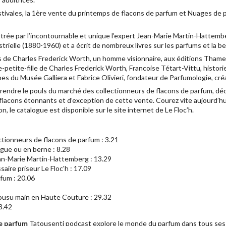
stivales, la 1ère vente du printemps de flacons de parfum et Nuages de
ée par l’incontournable et unique l’expert Jean-Marie Martin-Hattember
trielle (1880-1960) et a écrit de nombreux livres sur les parfums et la b
urs de Charles Frederick Worth, un homme visionnaire, aux éditions Thame
re-petite-fille de Charles Frederick Worth, Francoise Tétart-Vittu, histo
s du Musée Galliera et Fabrice Olivieri, fondateur de Parfumologie, cré
rendre le pouls du marché des collectionneurs de flacons de parfum, déc
flacons étonnants et d’exception de cette vente. Courez vite aujourd’hui
on, le catalogue est disponible sur le site internet de Le Floc’h.
ctionneurs de flacons de parfum : 3.21
gue ou en berne : 8.28
ean-Marie Martin-Hattemberg : 13.29
ire priseur Le Floc'h : 17.09
fum : 20.06
ousu main en Haute Couture : 29.32
3.42
le parfum
Tatousenti podcast explore le monde du parfum dans tous ses s