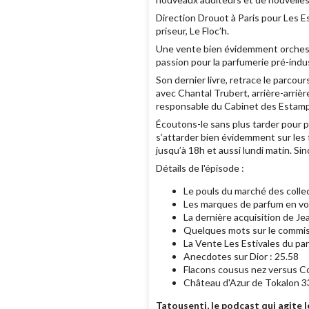
Direction Drouot à Paris pour Les E
priseur, Le Floc’h.
Une vente bien évidemment orchestr
passion pour la parfumerie pré-indus
Son dernier livre, retrace le parco
avec Chantal Trubert, arrière-arriè
responsable du Cabinet des Estampe
Écoutons-le sans plus tarder pour p
s’attarder bien évidemment sur les 
jusqu’à 18h et aussi lundi matin. Sin
Détails de l'épisode :
Le pouls du marché des colle
Les marques de parfum en vo
La dernière acquisition de J
Quelques mots sur le commissa
La Vente Les Estivales du par
Anecdotes sur Dior : 25.58
Flacons cousus nez versus C
Château d'Azur de Tokalon 3
Tatousenti, le podcast qui agite 