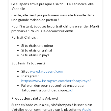
Le suspens arrive presque à sa fin.... Le 1er indice, elle
s'appelle
Cécile, elle n'est pas parfumeur mais elle travaille dans
une grande maison de parfum !
Pour l'instant, écoutez le portrait chinois en entier. Mardi
prochain à 17h vous le découvrirez enfin....
Portrait Chinois :
Si tu étais une odeur
Si tu étais un animal
Si tu étais un pays
Soutenir Tatousenti :
Site :
www.tatousenti.com
Instagram :
https://www.instagram.com/bettinaaykroyd/
Faire un don pour soutenir et encourager
Tatousenti à continuer, cliquez
ici
Production :
Bettina Aykroyd
Si cet épisode vous a plu, n’hésitez pas à laisser plein
d’étoiles et un commentaire sur la plateforme
Apple