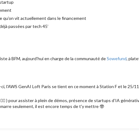
startup
nement
e qu’on vit actuellement dans le financement
déjà passées par tech 45’
aliste à BFM, aujourd’hui en charge de la communauté de
Sowefund
, plat
ci, l'AWS
GenAI Loft Paris se tient en ce moment à Station F et le 25/1
🏻 ) pour assister à plein de démos, présence de startups d’IA générati
marre seulement, il est encore temps de t'y mettre 🤓