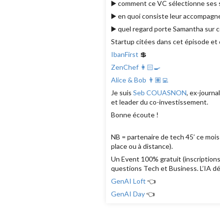
▶️ comment ce VC sélectionne ses 
▶️ en quoi consiste leur accompag
▶️ quel regard porte Samantha sur c
Startup citées dans cet épisode et 
IbanFirst
💲
ZenChef 👩🏻‍🍳
Alice & Bob 👨🏽‍💻
Je suis
Seb COUASNON
, ex-journ
et leader du co-investissement.
Bonne écoute !
NB = partenaire de tech 45’ ce mois-
place ou à distance).
Un Event 100% gratuit (inscriptions
questions Tech et Business. L’IA dé
GenAI Loft
👈
GenAI Day
👈