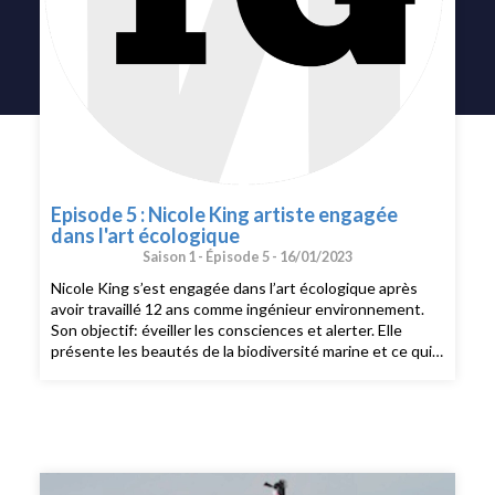
Episode 5 : Nicole King artiste engagée
dans l'art écologique
Saison 1 -
Épisode 5 -
16/01/2023
Nicole King s’est engagée dans l’art écologique après
avoir travaillé 12 ans comme ingénieur environnement.
Son objectif: éveiller les consciences et alerter. Elle
présente les beautés de la biodiversité marine et ce qui
la menace. L’artiste utilise la peinture à l’huile, associée à
des techniques mixtes à l’eau. Ce medium lui est apparu
comme le plus à même de servir son projet «Art et
écologie». La Mairie du 8ème arrondissement de Paris lui
consacre jusqu’au 21 janvier une rétrospective «De
l’Écume aux abysses, écologie des profondeurs». Nous la