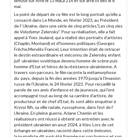
diffusé sur Arte le 13 mai,à 21h et sur arte.tv dès le 6
mai.
Le point de départ de ce film est le long portrait qu'elle a
consacré dans Le Monde, en février 2023, au Président
de l' Ukraine, dans une série de cinq articles,"Les cinq vies
de Volodymyr Zelensky". Pour sa réalisation, elle a fait
appel à Yves Jeuland, qui a réalisé des portraits d'artistes
(Chaplin, Montand) et d'hommes politiques (Georges
Frèche,Mendès France). Leur intention était de retracer
le destin extraordinaire et méconnu de Zelensky, enfant
juif ukrainien soviétique devenu homme de scène puis
homme d'Etat et héros de la résistance ukrainienne. A
travers son parcours, le film raconte la métamorphose
du pays, depuis la fin des années 1970 jusqu'à l'invasion
russe de l'Ukraine, le 24 février 2022. Pour recueillir la
parole de ses amis d'enfance et de jeunesse, qui l'ont
accompagné tout au long de sa carrière d'artiste, de
producteur et de chef d'Etat, ils sont allés enquêter à
Kryvyi Rih, sa ville natale, russophone, dans l'est de l'
Ukraine. En pleine guerre, Ariane Chemin et les
réalisateurs ont réussi à obtenir un entretien avec le
président ukrainien en aout 2024, à Kiev. Lors de cet
échange en ukrainien, raconté dans cette émission,
la journaliste dit avoir été frappée par son humour et son