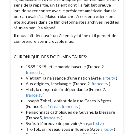
sens de la répartie, un talent dont il a fait fait preuve
lors de sa rencontre avec le président américain dans le
bureau ovale à la Maison blanche. A ces entretiens ont
été ajoutées dans ce film d'étonnantes archives inédites
réunies par Lisa Vapné.
Il nous fait découvrir un Zelensky intime et il permet de
comprendre son incroyable mue.
CHRONIQUE DES DOCUMENTAIRES:
1939-1945: et le monde bascule (France 2,
france.tv
)
Vietnam, la naissance d'une nation (Arte,
arte.tv
)
Aux origines, l'esclavage (France 2,
france.tv
)
Haïti, la rançon de l'indépendance (France2,
france.tv
)
Joseph Zobel, l'enfant de la rue Cases-Nègres
(France3, la
1ère.fr
,
france.tv
)
Pensionnats catholiques de Guyane, la blessure
(France5,
france.tv
)
Syrie, à l'épreuve du pouvoir (Arte,
arte.tv
)
Tik-Tok, un réseau sous influence (Arte,
arte.tv
)