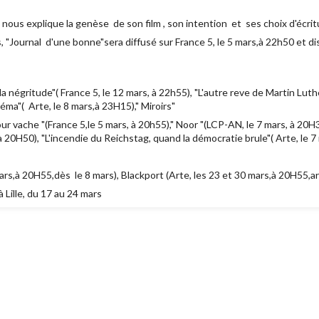
ous explique la genèse de son film , son intention et ses choix d'écritu
, "Journal d'une bonne"sera diffusé sur France 5, le 5 mars,à 22h50 et d
la négritude"( France 5, le 12 mars, à 22h55), "L'autre reve de Martin Luth
ma"( Arte, le 8 mars,à 23H15)," Miroirs"
mour vache "(France 5,le 5 mars, à 20h55)," Noor "(LCP-AN, le 7 mars, à 20H
, à 20H50), "L'incendie du Reichstag, quand la démocratie brule"( Arte, le 
rs,à 20H55,dès le 8 mars), Blackport (Arte, les 23 et 30 mars,à 20H55,art
 Lille, du 17 au 24 mars