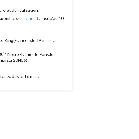
re et de réalisation.
isponible sur
france.tv
jusqu'au 10
er King(France 5,le 19 mars, à
30)," Notre -Dame de Paris,le
7 mars,à 20H55)
e. tv, dès le 16 mars