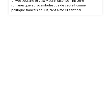
d'Yves Jeuland et Alix Maurin raconte l’histoire
romanesque et rocambolesque de cette homme
politique français et Juif, tant aimé et tant haï.