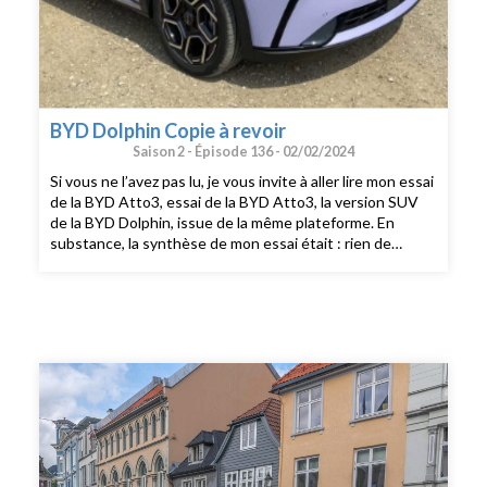
BYD Dolphin Copie à revoir
Saison 2 -
Épisode 136 -
02/02/2024
Si vous ne l’avez pas lu, je vous invite à aller lire mon essai
de la BYD Atto3, essai de la BYD Atto3, la version SUV
de la BYD Dolphin, issue de la même plateforme. En
substance, la synthèse de mon essai était : rien de
génial, rien de mauvais, mais au global une auto bien mais
chère face à l’épouvantail Tesla, voire même aux ID3 et
Mégane aux tarifs 2024 repositionnés. Si la BYD Dolphin
a été développée sur la même plateforme technique que
l’Atto3, vous verrez tout au long de cet essai que le
résultat n’est pas tout à fait le même.