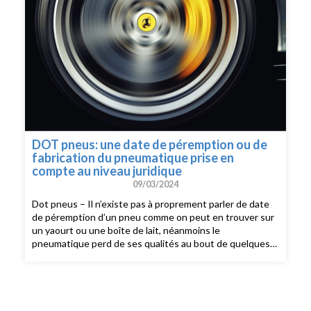
DOT pneus: une date de péremption ou de
fabrication du pneumatique prise en
compte au niveau juridique
09/03/2024
Dot pneus – Il n’existe pas à proprement parler de date
de péremption d’un pneu comme on peut en trouver sur
un yaourt ou une boîte de lait, néanmoins le
pneumatique perd de ses qualités au bout de quelques
années. Les fabricants conseillent donc de procéder au
changement du pneu. On retrouve différentes dates: 5
ans, 6 ans ou encore 10 ans après la date de fabrication
du pneumatique identifiable grâce au marquage DOT.
Mais ces conseils sont-ils pris en compte par les