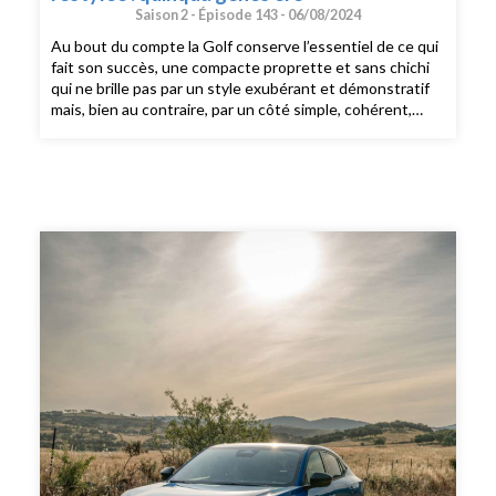
Saison 2 -
Épisode 143 -
06/08/2024
Au bout du compte la Golf conserve l’essentiel de ce qui
fait son succès, une compacte proprette et sans chichi
qui ne brille pas par un style exubérant et démonstratif
mais, bien au contraire, par un côté simple, cohérent,
rassurant et solide. En ce point, qu’on aime ou pas ce
design, la Golf reste une référence incontestable. Mais
ce conservatisme stylistique n’empêche aucunement
Madame Golf d’être une authentique geekette.