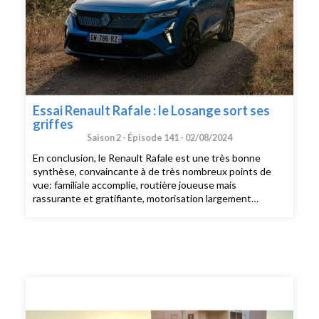
Essai Renault Rafale : le Losange sort ses
griffes
Saison 2 -
Épisode 141 -
02/08/2024
En conclusion, le Renault Rafale est une très bonne
synthèse, convaincante à de très nombreux points de
vue: familiale accomplie, routière joueuse mais
rassurante et gratifiante, motorisation largement
suffisante pour la majorité des clients tout en se payant
le luxe d’être sobre et agréable, dotée d’un multimédia
fort abouti, cette voiture est clairement bonne à marier.