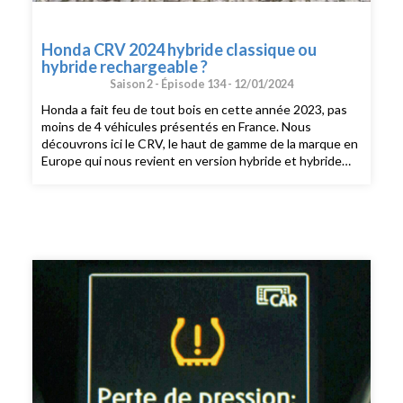
Honda CRV 2024 hybride classique ou
hybride rechargeable ?
Saison 2 -
Épisode 134 -
12/01/2024
Honda a fait feu de tout bois en cette année 2023, pas
moins de 4 véhicules présentés en France. Nous
découvrons ici le CRV, le haut de gamme de la marque en
Europe qui nous revient en version hybride et hybride
rechargeable. La version hybride reprend la même
motorisation qui nous avait enthousiasmé sur la Civic
avec quelques évolutions. Honda fait encore la
démonstration de ses capacités de développement
technologique.