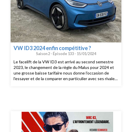
VW ID3 2024 enfin compétitive ?
Saison 2 -
Épisode 133 -
15/01/2024
Le facelift de la VW ID3 est arrivé au second semestre
2023, le changement de la règle du Malus pour 2024 et
une grosse baisse tarifaire nous donne l’occasion de
l’essayer et de la comparer en particulier avec ses rivales
chinoises et américaines. Le bon moment pour réessayer
la plus vendue des VW électriques et la première de la
série des ID. Un facelift esthétique léger après 2 ans et
demi de vie et surtout l’arrivée d’un nouvelle batterie
77kwh qui charge plus vite que l’ancienne.