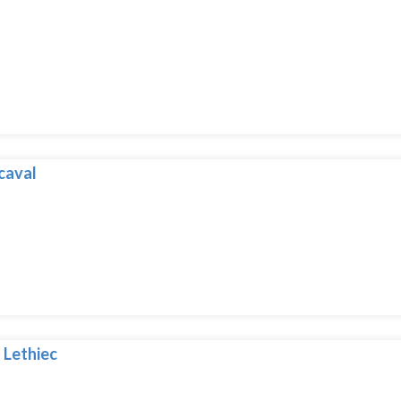
caval
 Lethiec