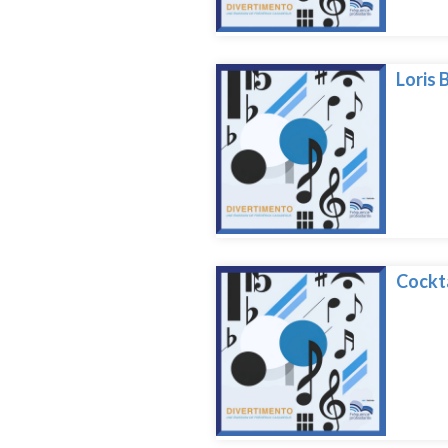
Loris 
Cockta