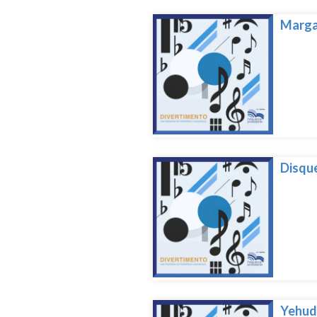
Marga
Disque
Yehud