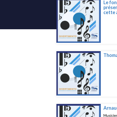
Le fon
présen
cette 
Thoma
Arnaud
Musicien