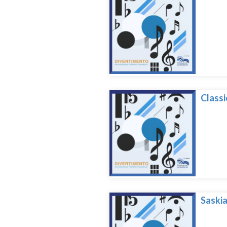
Classi
Saskia