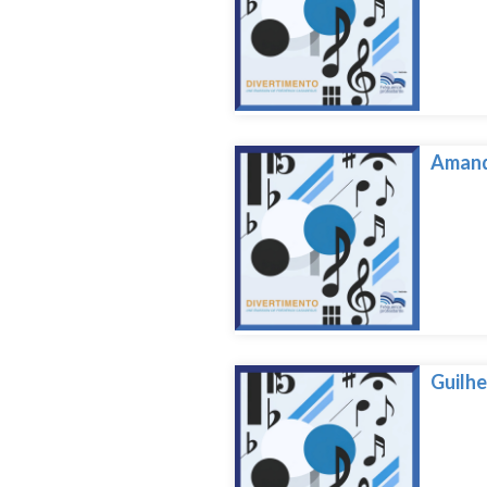
Amand
Guilh