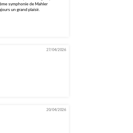
rième symphonie de Mahler
ours un grand plaisir.
27/04/2026
20/04/2026