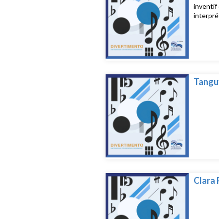
inventif
interpré
Tanguy
Clara