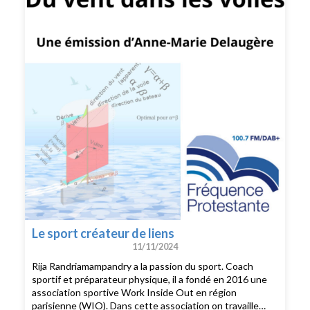
à partir des émotions qu’il suscite.Une invitation à vivre
ses passions dans l’échange et le partage, car si cuisiner
est tout un art, c’est aussi «celui de faire plaisir aux
autres et de les voir prendre du plaisir.»
Le sport créateur de liens
11/11/2024
Rija Randriamampandry a la passion du sport. Coach
sportif et préparateur physique, il a fondé en 2016 une
association sportive Work Inside Out en région
parisienne (WIO). Dans cette association on travaille