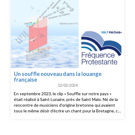
Un souffle nouveau dans la louange
française
12/02/2024
En septembre 2023, le clip « Souffle sur notre pays »
était réalisé à Saint Lunaire, près de Saint Malo. Né de la
rencontre de musiciens d’origine bretonne qui avaient
tous le même désir d'écrire un chant pour la Bretagne, ce
clip a très vite connu le succès. Sur des mélodies
celtiques, ce chant de louange est une première création
pour le collectif CIELTIK qui s’est ainsi constitué autour
de Sébastien Geffroy, du groupe Antydot et d’autres