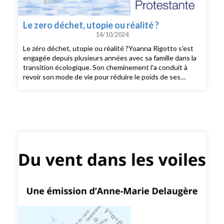
Le zero déchet, utopie ou réalité ?
14/10/2024
Le zéro déchet, utopie ou réalité ?Yoanna Rigotto s'est
engagée depuis plusieurs années avec sa famille dans la
transition écologique. Son cheminement l'a conduit à
revoir son mode de vie pour réduire le poids de ses
poubelles et tendre vers le zéro déchet.Passionnée,
vous pouvez la suivre sur son blog "la famille verte" où
elle partage ses astuces et ses conseils.Aujourd'hui, elle
travaille pour une association écologique chrétienne, A
Rocha France, qui sensibilise les chrétiens à prendre soin
de la création. Elle vient de publier chez Excelsis un livre
qui amène à réfléchir : "Disciple de Christ... jusque dans
ma poubelle".