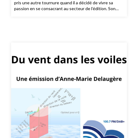
pris une autre tournure quand il a décidé de vivre sa
passion en se consacrant au secteur de l’édition. Son
rêve : «dépoussiérer la Bible et la rendre toujours plus
accessible et vivante.» Fervent défenseur du vivre
ensemble, il rassemble au sein de l’Alliance Biblique
Française, tous ceux qui s’intéressent au texte biblique
autour de projets novateurs, dans un lieu où chacun a sa
place - le 6Lhomond, à deux pas du Panthéon-.
Entrepreneur chrétien, il souhaite faire connaître la Bible
à tous les publics et pas seulement aux chrétiens car la
Bible est le patrimoine de l’humanité.
https://www.alliancebiblique.fr