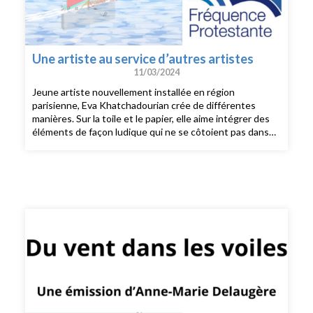
Une artiste au service d’autres artistes
11/03/2024
Jeune artiste nouvellement installée en région
parisienne, Eva Khatchadourian crée de différentes
manières. Sur la toile et le papier, elle aime intégrer des
éléments de façon ludique qui ne se côtoient pas dans
d’autres circonstances. Elle diffracte pour rassembler
dans des perspectives tronquées, des points de vue
multiples. Quand elle laisse ses pinceaux et collages, elle
aime se consacrer à d’autres et les servir. Devenue
commissaire d’exposition au sein d’une galerie parisienne
- l’Agape Hub, elle excelle à réunir des artistes dans des
projets stimulants et chemine avec eux tant sur les plans
artistique que spirituel. Sa dernière exposition « Solide
comme le souffle » évoque ce souffle qui donne vie à son
travail et la pousse à créer. « Ce vent qui souffle là où il
veut et quand il veut » suffit à la faire vibrer.