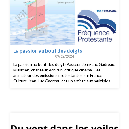
La passion au bout des doigts
09/12/2024
La passion au bout des doigtsPasteur Jean-Luc Gadreau.
Musicien, chanteur, écrivain, critique cinéma … et
animateur des émissions protestantes sur France
Culture.Jean-Luc Gadreau est un artiste aux multiples
talents. Pasteur baptiste, cet homme de communication
met en relation culture et spiritualité depuis plus de 20
ans.On le connaissait musicien, chanteur, auteur, critique
de cinéma, pizzaiolo à ses heures, on le découvre
aujourd’hui passionné de cuisine.Son livre «A table avec
la Bible» vient de sortir aux éditions Bibli’o. Ce livre
magnifiquement illustré nous offre 40 recettes pour se
régaler les papilles mais aussi découvrir le texte biblique