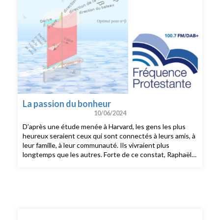
La passion du bonheur
10/06/2024
D’après une étude menée à Harvard, les gens les plus
heureux seraient ceux qui sont connectés à leurs amis, à
leur famille, à leur communauté. Ils vivraient plus
longtemps que les autres. Forte de ce constat, Raphaëlle
de Foucauld a fondé le concept « 2 minutes de bonheur ».
Elle nous partage des outils qu’elle a développés pour
chaque saison de la vie (jeux de conversation, podcasts
Bulle de Bonheur, formations,…). Autant de propositions
pour tous ceux qui veulent travailler à leur bonheur en
créant du lien au quotidien. Et si le bonheur ça dépendait
aussi de nous ?