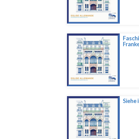
Faschi
Frank
Siehe 