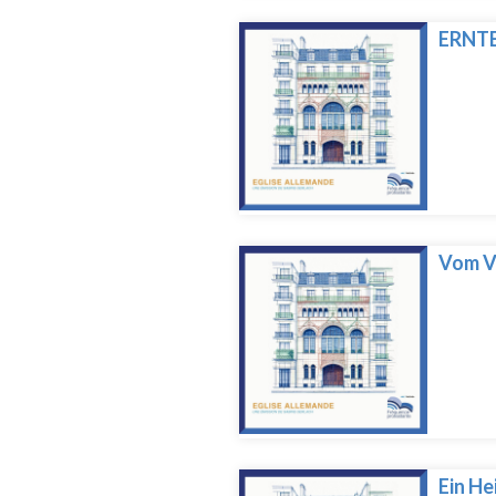
ERNTE
Vom Ve
Ein He