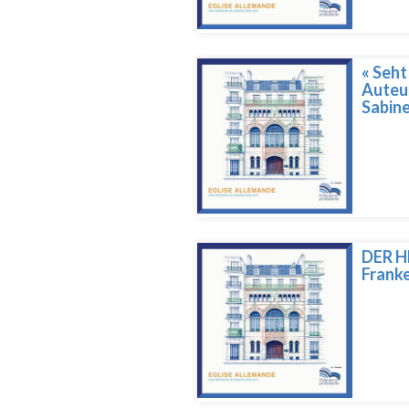
« Seht
Auteur
Sabine
DER HE
Frank