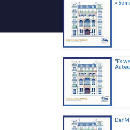
« Somm
"Es we
Auteur
Der Mo