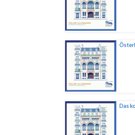
Öster
Das ko