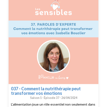
les éviter. Je vous donne également les clés pour mieux
communiquer en cas de désaccords entre vous et les
attitudes à éviter pour garder l'harmonie dans son
couple. Les disputes de couple sont des opportunités de
croissance et de compréhension. En adoptant des
stratégies constructives et en évitant les
comportements destructeurs, vous pouvez renforcer
votre relation, c'est ce que je vous transmets à travers
cet épisode ! --- Suivez moi sur instagram :
@dubonheurenbarres Recevez du bonheur en barres
dans votre boîte mail:
https://www.dubonheurenbarres.com
037 - Comment la nutrithérapie peut
transformer vos émotions
Saison 1 -
Épisode 37 -
26/04/2024
L'alimentation joue un rôle essentiel non seulement dans