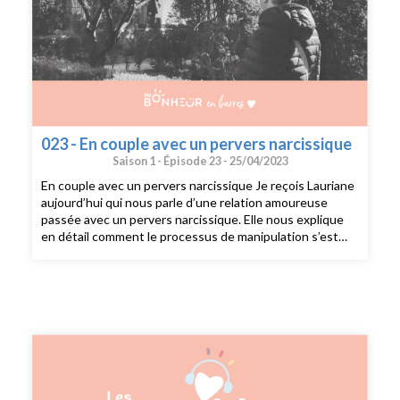
023 - En couple avec un pervers narcissique
Saison 1 -
Épisode 23 -
25/04/2023
En couple avec un pervers narcissique Je reçois Lauriane
aujourd’hui qui nous parle d’une relation amoureuse
passée avec un pervers narcissique. Elle nous explique
en détail comment le processus de manipulation s’est
enclenché. Les personnes que l’on nomme pervers
narcissique présentent un trouble de la personnalité
narcissique et qui, de ce fait, est capable de manipuler et
de contrôler les autres pour satisfaire leur égo. Ils ont
souvent une haute estime d'eux-mêmes et cherchent
constamment à obtenir l'admiration et l'attention des
autres. Pour ça, ils peuvent se montrer charismatiques
et charmants au début d'une relation, mais cela peut
rapidement se transformer en une relation toxique et