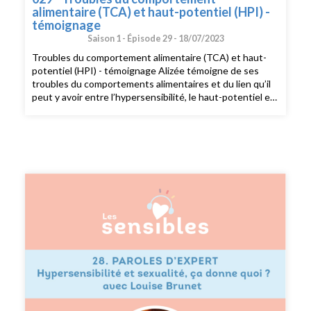
alimentaire (TCA) et haut-potentiel (HPI) -
témoignage
Saison 1 -
Épisode 29 -
18/07/2023
Troubles du comportement alimentaire (TCA) et haut-
potentiel (HPI) - témoignage Alizée témoigne de ses
troubles du comportements alimentaires et du lien qu’il
peut y avoir entre l’hypersensibilité, le haut-potentiel et
les TCA. Si vous voulez partager votre témoignage
sensible, envoyez moi un mail à
sophie@dubonheurenbarres.com en me racontant un
bout de votre histoire que j’ai déjà hâte de découvrir. ---
Suivez moi sur instagram : @dubonheurenbarres Suivez
moi sur Pinterest : dubonheurenbarres Recevez du
bonheur en barres dans votre boîte mail