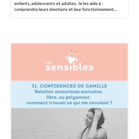
enfants, adolescents et adultes. Je les aide à :
comprendre leurs émotions et leur fonctionnement
trouver leur orientation professionnelle leur rythme de
vie aborder les transitions de vie s'épanouir dans leurs
relations amoureuses Pour cela, j'utilise un panel d'outils
différents que je te présente dans cet épisode. Je te
parle de PNL, d'ikigaï, de MN Test, de test
d'hypersensibilité, de résilience et bien plus encore. --- Si
tu souhaites en savoir plus, réserve ton appel
découverte : www.dubonheurenbarres.com/appel-
decouverte --- Suivez moi sur instagram :
@dubonheurenbarres Recevez du bonheur en barres
dans votre boîte mail