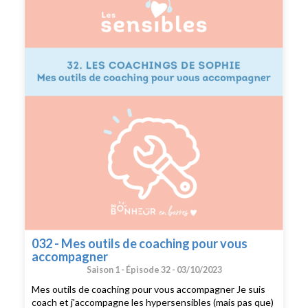
francophonie la newsletter menstruelle --- Si vous voulez
partager votre témoignage sensible, envoyez moi un mail
à sophie@dubonheurenbarres.com en me racontant un
bout de votre histoire que j’ai déjà hâte de découvrir. ---
Suivez moi sur instagram : @dubonheurenbarres
Recevez du bonheur en barres dans votre boîte mail
032 - Mes outils de coaching pour vous
accompagner
Saison 1 -
Épisode 32 -
03/10/2023
Mes outils de coaching pour vous accompagner Je suis
coach et j'accompagne les hypersensibles (mais pas que)