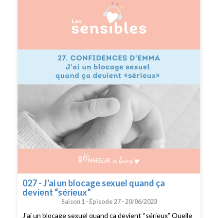
sophie@dubonheurenbarres.com en me racontant un
bout de votre histoire que j’ai déjà hâte de découvrir. ---
Suivez moi sur instagram : @dubonheurenbarres
Recevez du bonheur en barres dans votre boîte mail
027 - J'ai un blocage sexuel quand ça
devient “sérieux”
Saison 1 -
Épisode 27 -
20/06/2023
J'ai un blocage sexuel quand ça devient “sérieux” Quelle