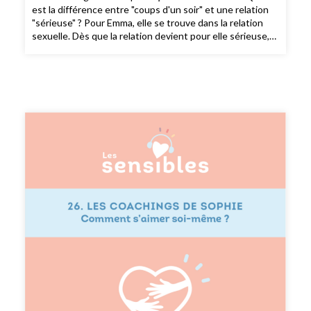
est la différence entre "coups d'un soir" et une relation
"sérieuse" ? Pour Emma, elle se trouve dans la relation
sexuelle. Dès que la relation devient pour elle sérieuse,
elle souffre d'un blocage sexuel. Elle nous partage alors
tout son parcours pour comprendre ce que son corps
essaie de lui dire. Si vous voulez partager votre
témoignage sensible, envoyez moi un mail à
sophie@dubonheurenbarres.com en me racontant un
bout de votre histoire que j’ai déjà hâte de découvrir. ---
Suivez moi sur instagram : @dubonheurenbarres Suivez
moi sur Pinterest : dubonheurenbarres Recevez du
bonheur en barres dans votre boîte mail