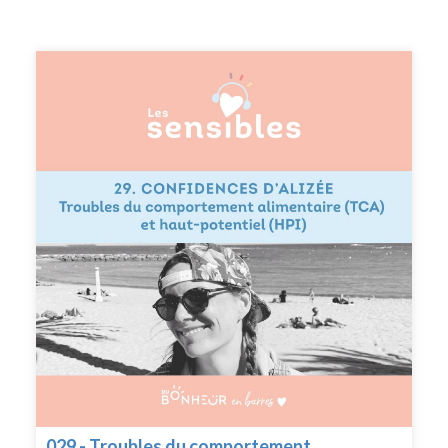
comprendre ton fonctionnement et trouver ton mode
d'emploi, gagner en estime de toi, trouver ton
orientation professionnelle, t'épanouir dans tes
relations, traverser un changement de vie. Je t’explique
dans cet épisode comment j'exerce ce métier de coach
pour les enfants, les adolescents et les adultes. Et je te
parle aussi de la différence entre un coaching et une
thérapie. --- Si tu souhaites en savoir plus, réserve ton
appel découverte : www.dubonheurenbarres.com/appel-
decouverte --- Suivez moi sur instagram :
@dubonheurenbarres Recevez du bonheur en barres
dans votre boîte mail
029 - Troubles du comportement