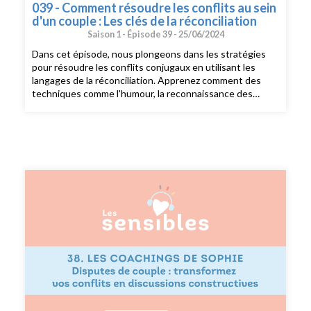
039 - Comment résoudre les conflits au sein
d'un couple : Les clés de la réconciliation
Saison 1 -
Épisode 39 -
25/06/2024
Dans cet épisode, nous plongeons dans les stratégies
pour résoudre les conflits conjugaux en utilisant les
langages de la réconciliation. Apprenez comment des
techniques comme l'humour, la reconnaissance des
besoins de votre partenaire, et des excuses sincères
peuvent renforcer votre relation. Découvrez les cinq
manières de s’excuser, identifiées par Gary Chapman et
Jennifer Thomas, pour une communication plus efficace
et harmonieuse. Un guide essentiel pour améliorer la
compréhension et la paix au sein de votre couple. ---
Suivez moi sur instagram : @dubonheurenbarres
Recevez du bonheur en barres dans votre boîte mail:
https://www.dubonheurenbarres.com