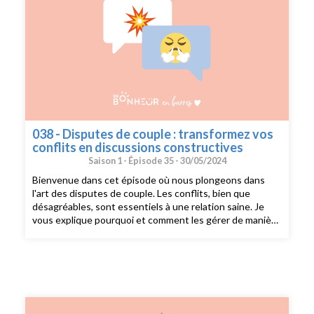
038 - Disputes de couple : transformez vos
conflits en discussions constructives
Saison 1 -
Épisode 35 -
30/05/2024
Bienvenue dans cet épisode où nous plongeons dans
l'art des disputes de couple. Les conflits, bien que
désagréables, sont essentiels à une relation saine. Je
vous explique pourquoi et comment les gérer de manière
constructive. Avant de décortiquer avec vous une
dispute de couple, je commence par vous expliquer
l'intérêt d'un conflit et les sujets de disputes les plus
fréquents en couple. Ensuite, je vous parle des 4
cavaliers de l'apocalypse : reproche/critique, mépris,
contre-attaque et fuite qui ne font qu'augmenter
l'intensité du conflit afin de vous aider à les repérer et à