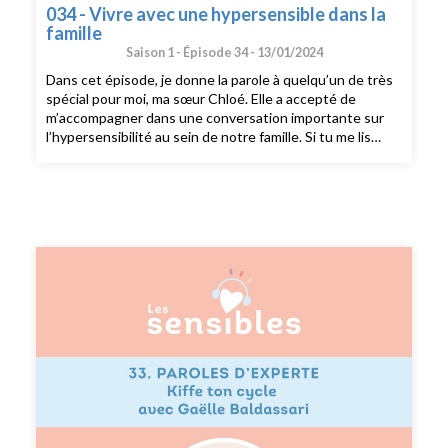
034 - Vivre avec une hypersensible dans la
famille
Saison 1 -
Épisode 34 -
13/01/2024
Dans cet épisode, je donne la parole à quelqu’un de très
spécial pour moi, ma sœur Chloé. Elle a accepté de
m’accompagner dans une conversation importante sur
l’hypersensibilité au sein de notre famille. Si tu me lis
régulièrement, tu sais peut-être que c’est un sujet qui
me touche personnellement, car je suis hypersensible.
Aujourd’hui, nous allons explorer ensemble ce que cela
signifie pour elle, comment cela a façonné notre relation
familiale, et peut-être apporter un éclairage sur ce que
ressent une personne non-hypersensible qui vit avec
une personne hypersensible. --- Si vous voulez partager
votre témoignage sensible, envoyez moi un mail à
sophie@dubonheurenbarres.com en me racontant un
bout de votre histoire que j’ai déjà hâte de découvrir. ---
Suivez moi sur instagram : @dubonheurenbarres
Recevez du bonheur en barres dans votre boîte mail