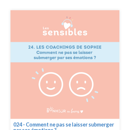
son équilibre dans ses relations sentimentales intimes.
Je vous laisse en compagnie de Thierry que je remercie
pour sont témoignage des plus authentiques. Si vous
voulez partager votre témoignage sensible, envoyez moi
un mail à sophie@dubonheurenbarres.com en me
racontant un bout de votre histoire que j’ai déjà hâte de
découvrir. --- Suivez moi sur instagram :
@dubonheurenbarres Recevez du bonheur en barres
dans votre boîte mail
024 - Comment ne pas se laisser submerger