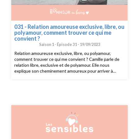
031 - Relation amoureuse exclusive, libre, ou
polyamour, comment trouver ce qui me
convient ?
Saison 1 -
Épisode 31 -
19/09/2023
Relation amoureuse exclusive, libre, ou polyamour,
comment trouver ce qui me convient ? Camille parle de
relation libre, exclusive et de polyamour. Elle nous
explique son cheminement amoureux pour arriver à
trouver ce qui lui correspond en dépit du jugement des
autres. Si vous voulez partager votre témoignage
sensible, envoyez moi un mail à
sophie@dubonheurenbarres.com en me racontant un
bout de votre histoire que j’ai déjà hâte de découvrir. ---
Suivez moi sur instagram : @dubonheurenbarres Suivez
moi sur Pinterest : dubonheurenbarres Recevez du
bonheur en barres dans votre boîte mail