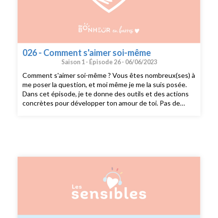
026 - Comment s'aimer soi-même
Saison 1 -
Épisode 26 -
06/06/2023
Comment s'aimer soi-même ? Vous êtes nombreux(ses) à
me poser la question, et moi même je me la suis posée.
Dans cet épisode, je te donne des outils et des actions
concrètes pour développer ton amour de toi. Pas de
bullshit, je me base sur ma propre expérience et tout ce
que j'ai pu tester. --- Si vous voulez partager votre
témoignage sensible, envoyez moi un mail à
sophie@dubonheurenbarres.com en me racontant un
bout de votre histoire que j’ai déjà hâte de découvrir. ---
Suivez moi sur instagram : @dubonheurenbarres
Recevez du bonheur en barres dans votre boîte mail