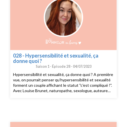
028 - Hypersensibilité et sexualité, ça
donne quoi ?
Saison 1 -
Épisode 28 -
04/07/2023
Hypersensibilité et sexualité, ça donne quoi ? A première
vue, on pourrait penser qu'hypersensibilité et sexualité
forment un couple affichant le statut "c'est compliqué !".
Avec Louise Brunet, naturopathe, sexologue, auteure
spécialisée dans les troubles intimes féminins, et
créatrice du compte @lafeminologie nous avons
souhaité répondre à vos questions sur l’hypersensibilité
et l'intimité. Pour en savoir plus sur Louise Brunet : La
féminologie @lafeminologie --- Si vous voulez partager
votre témoignage sensible, envoyez moi un mail à