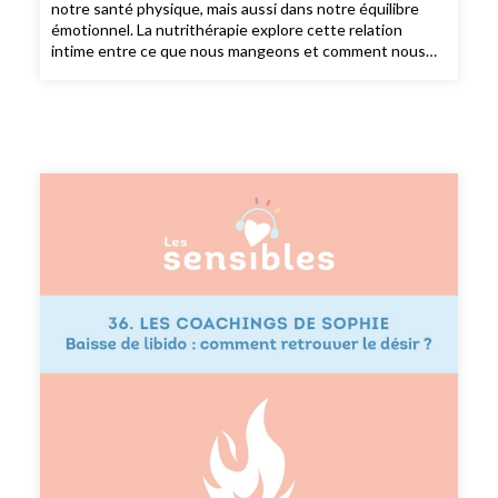
notre santé physique, mais aussi dans notre équilibre
émotionnel. La nutrithérapie explore cette relation
intime entre ce que nous mangeons et comment nous
nous sentons. Dans cet épisode, découvrez avec
Isabelle Bouclier (nutrithérapeute et coach santé)
comment des choix alimentaires adaptés peuvent
contribuer à rétablir et maintenir votre bien-être et
votre équilibre émotionnel au quotidien. Bonne écoute
Chapitres : Introduction Isabelle Bouclier, qui es-tu ?
Qu’est-ce que la nutrithérapie ? En quoi elle diffère de la
nutrition traditionnelle ? Comment la nutrithérapie peut-
elle contribuer à l’équilibre émotionnel et mental ?
Comment la nutrithérapie peut accompagner les
personnes hypersensibles ? Existe-t-il des liens entre
certains aliments ou groupes d’aliments et la sensibilité
émotionnelle ? Quels seraient les aspects clés d’un plan
alimentaire adapté aux personnes hypersensibles ?
Existe-t-il d’autres facteurs, en dehors de l’alimentation,
que tu considères importants pour les personnes
hypersensibles en matière de bien-être global ?
Comment se passe un accompagnement en
nutrithérapie avec toi ? Pour découvrir Isabelle Bouclier :
Site internet : fr.isaboucliernutrition.com Instagram :
@isaboucliernutrition Pour suivre l'aventure Du Bonheur