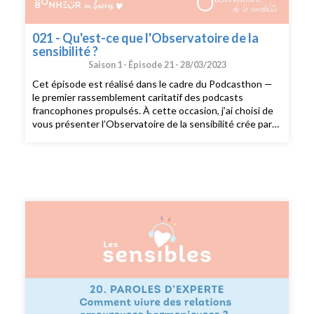
021 - Qu'est-ce que l'Observatoire de la
sensibilité ?
Saison 1 -
Épisode 21 -
28/03/2023
Cet épisode est réalisé dans le cadre du Podcasthon —
le premier rassemblement caritatif des podcasts
francophones propulsés. À cette occasion, j’ai choisi de
vous présenter l’Observatoire de la sensibilité crée par
Saverio Tomasella en 2016 en donnant la parole à Alban
Bourdy co-dirigeant de l’observatoire au côté de
Christine Leclerc-Sherling. Alban est auteur de
nombreux livres, dont Itinéraire d’un haut potentiel
sensible sorti en janvier 2022. Pour en savoir plus sur
l'Observatoire : Le site de l'Observatoire La chaîne
YouTube --- Si vous voulez partager votre témoignage
sensible, envoyez moi un mail à
sophie@dubonheurenbarres.com en me racontant un
bout de votre histoire que j’ai déjà hâte de découvrir. ---
Suivez moi sur instagram : @dubonheurenbarres
Recevez du bonheur en barres dans votre boîte mail