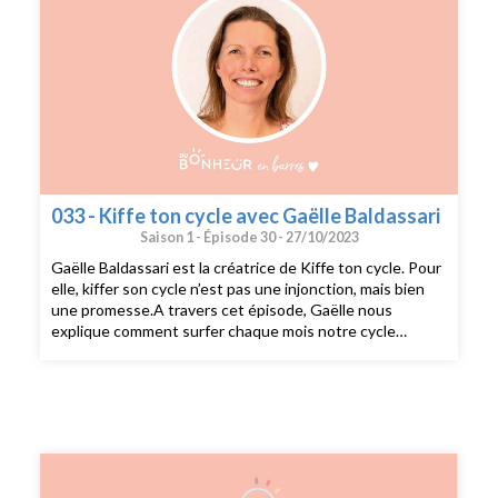
033 - Kiffe ton cycle avec Gaëlle Baldassari
Saison 1 -
Épisode 30 -
27/10/2023
Gaëlle Baldassari est la créatrice de Kiffe ton cycle. Pour
elle, kiffer son cycle n’est pas une injonction, mais bien
une promesse.A travers cet épisode, Gaëlle nous
explique comment surfer chaque mois notre cycle
menstruel en profitant de chacune des phases. Elle
précise également la différence entre phase
prémenstruelle, syndrome prémenstruel et trouble
disphorique prémenstruel. Découvrir Kiffe ton cycle : Le
Livre Kiffe ton cycle Le livre Kiffe tes règles Les
programmes en ligne les Sommets en ligne les
Ambassadrices qui proposent des ateliers partout en