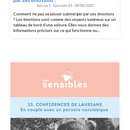
par ses émotions ?
Saison 1 -
Épisode 24 -
09/05/2023
Comment ne pas se laisser submerger par ses émotions
? Les émotions sont comme des voyants lumineux sur un
tableau de bord d'une voiture. Elles nous donnes des
informations précises sur ce qui fonctionne ou
dysfonctionne en nous. Découvrez le rôle de chacune
des émotions et les besoins cachés derrière celles-ci.
Apprenez à piloter votre vie grâce à elle. --- Si vous
voulez partager votre témoignage sensible, envoyez moi
un mail à sophie@dubonheurenbarres.com en me
racontant un bout de votre histoire que j’ai déjà hâte de
découvrir. --- Suivez moi sur instagram :
@dubonheurenbarres Recevez du bonheur en barres
dans votre boîte mail