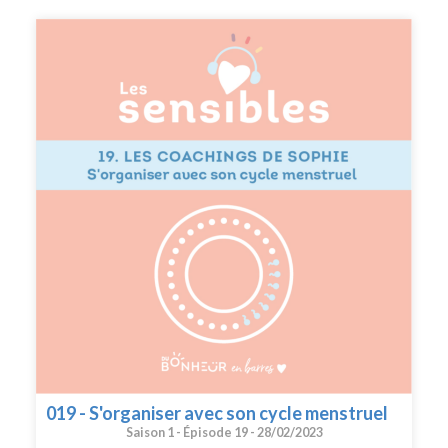
s'épanouit quotidiennement dans ses différents rôles.
Pour en savoir plus sur Jennifer Chamodot :
atypieserenite.fr @atypie_serenite --- Si vous voulez
partager votre témoignage sensible, envoyez moi un mail
à sophie@dubonheurenbarres.com en me racontant un
bout de votre histoire que j’ai déjà hâte de découvrir. ---
Suivez moi sur instagram : @dubonheurenbarres
Recevez du bonheur en barres dans votre boîte mail
019 - S'organiser avec son cycle menstruel
Saison 1 -
Épisode 19 -
28/02/2023