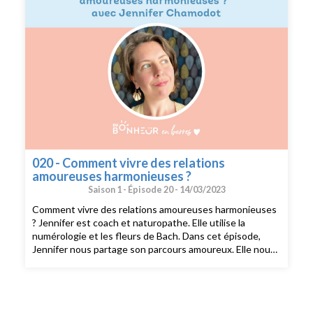
020 - Comment vivre des relations
amoureuses harmonieuses ?
Saison 1 -
Épisode 20 -
14/03/2023
Comment vivre des relations amoureuses harmonieuses
? Jennifer est coach et naturopathe. Elle utilise la
numérologie et les fleurs de Bach. Dans cet épisode,
Jennifer nous partage son parcours amoureux. Elle nous
explique comment et pourquoi ses premières relations
étaient teintées de dépendance affective, et nous
partage ce qui l'a aidé à s'en détacher. Aujourd'hui,
Jennifer est en couple, maman d'un petit garçon et