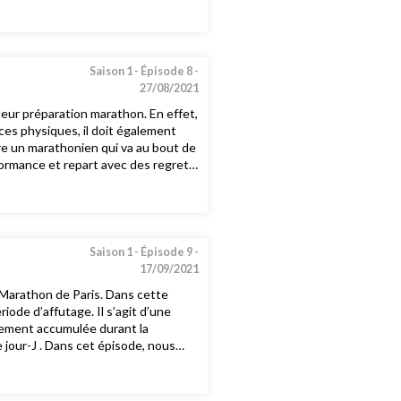
informations, rendez-vous sur
t instagram
Saison 1 -
Épisode 8 -
27/08/2021
leur préparation marathon. En effet,
es physiques, il doit également
re un marathonien qui va au bout de
formance et repart avec des regrets.
our se forger un mental de
tricparismarathon.com et sur notre
Saison 1 -
Épisode 9 -
17/09/2021
Marathon de Paris. Dans cette
iode d’affutage. Il s’agit d’une
nement accumulée durant la
e jour-J . Dans cet épisode, nous
ux possible ! Pour plus
om et sur notre page facebook et