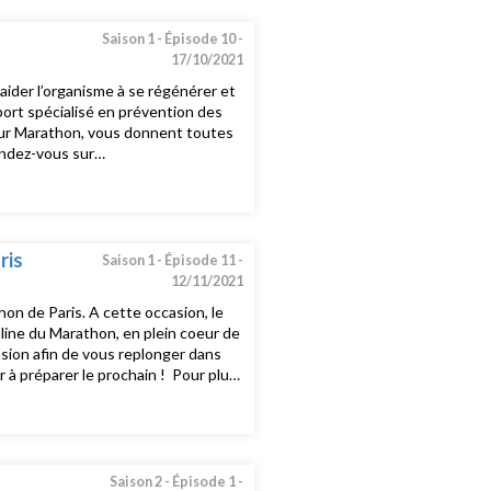
Saison 1 -
Épisode 10 -
17/10/2021
aider l’organisme à se régénérer et
port spécialisé en prévention des
 sur Marathon, vous donnent toutes
endez-vous sur
t instagram
ris
Saison 1 -
Épisode 11 -
12/11/2021
on de Paris. A cette occasion, le
 line du Marathon, en plein coeur de
sion afin de vous replonger dans
 à préparer le prochain ! Pour plus
om et sur notre page facebook et
Saison 2 -
Épisode 1 -