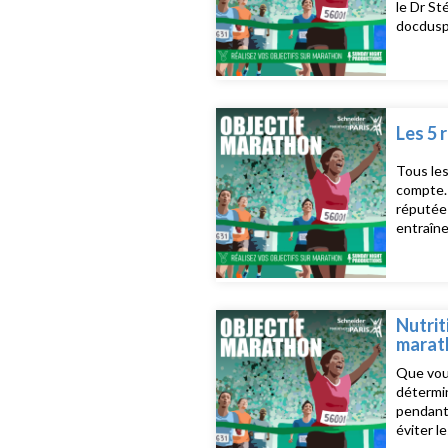
le Dr St
docduspo
Pour plu
faceboo
Les 5 
Tous les
compte. 
réputé
entraîn
français
d'inform
instag
Nutrit
marat
Que vous
détermi
pendant 
éviter 