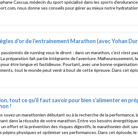
éphane Cascua, médecin du sport spécialisé dans les sports d'endurance
rt.com, nous donne ses conseils pour gérer au mieux notre hydratation
s d'informations, rendez-vous sur https://www.schneiderelectricparism
k et instagram
règles d'or de l'entrainement Marathon (avec Yohan Du
 passionnés de running vous le diront : dans un marathon, c’est n’est pa
La préparation fait partie intégrante de l’aventure. Malheureusement, 
e pour être longue et fastidieuse. Pourtant, avec une bonne organisatio
ements, tout le monde peut venir à bout de cette épreuve. Dans cet ép
 spécialiste des courses de fond, vous livre ses 5 règles d'or de l'entra
ations, rendez-vous sur https://www.schneiderelectricparismarathon.c
ram
ion, tout ce qu'il faut savoir pour bien s'alimenter en pré
hon !
 soyez un marathonien débutant ou à la recherche de la performance, la
nant dans la réussite de votre marathon. Entre vos besoins énergétique
un effort et la prévention des risques digestifs, le marathonien doit sa
les pépins physiques et optimiser ses performances. Dans cet épisode, 