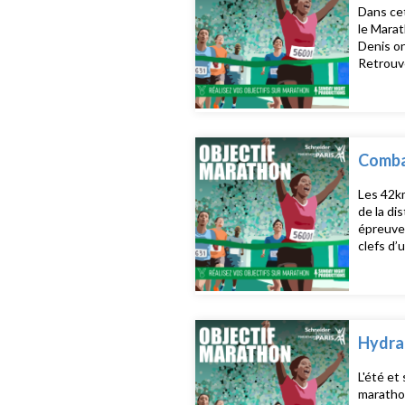
Dans cet
le Marat
Denis on
Retrouve
Combat
Les 42km
de la di
épreuve
clefs d’
autour d
et sur n
Hydrat
L'été et
marathon