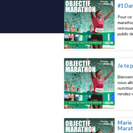
#1 Dan
Pour ce 
marathon
retrouve
public d
rejoigna
https:/
Je te 
Bienvenu
nous all
nutritio
rendez-v
Marie 
Marat