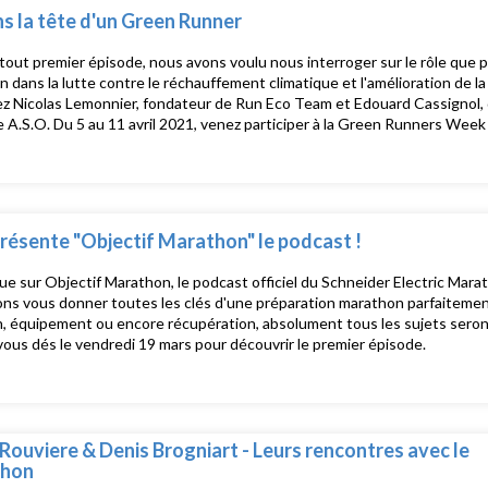
s la tête d'un Green Runner
tout premier épisode, nous avons voulu nous interroger sur le rôle que p
 dans la lutte contre le réchauffement climatique et l'amélioration de la q
z Nicolas Lemonnier, fondateur de Run Eco Team et Edouard Cassignol,
e ‎A.S.O. Du 5 au 11 avril 2021, venez participer à la Green Runners Week 
nt les #SEgreenrunners pour un monde plus vert ! Plus d'informations s
/www.schneiderelectricparismarathon.com/fr/green-runners-week/infos
présente "Objectif Marathon" le podcast !
e sur Objectif Marathon, le podcast officiel du Schneider Electric Mara
ons vous donner toutes les clés d'une préparation marathon parfaiteme
n, équipement ou encore récupération, absolument tous les sujets ser
ous dés le vendredi 19 mars pour découvrir le premier épisode.
Rouviere & Denis Brogniart - Leurs rencontres avec le
hon