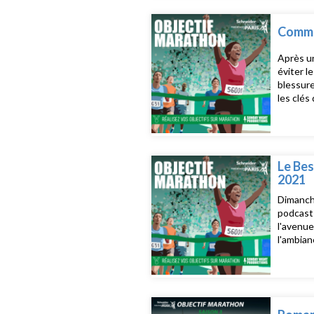
Comme
Après un
éviter l
blessure
les clés
https:/
Le Bes
2021
Dimanche
podcast 
l'avenue
l'ambian
d'inform
instagr