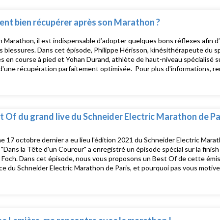
nt bien récupérer après son Marathon ?
 Marathon, il est indispensable d’adopter quelques bons réflexes afin d’
es blessures. Dans cet épisode, Philippe Hérisson, kinésithérapeute du s
s en course à pied et Yohan Durand, athlète de haut-niveau spécialisé
 d'une récupération parfaitement optimisée. Pour plus d'informations, r
/www.schneiderelectricparismarathon.com et sur notre page facebook e
t Of du grand live du Schneider Electric Marathon de Pa
 17 octobre dernier a eu lieu l'édition 2021 du Schneider Electric Marath
"Dans la Tête d'un Coureur" a enregistré un épisode spécial sur la finish
 Foch. Dans cet épisode, nous vous proposons un Best Of de cette émis
ce du Schneider Electric Marathon de Paris, et pourquoi pas vous motiver
ations, rendez-vous sur https://www.schneiderelectricparismarathon.c
am