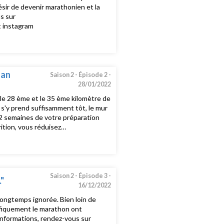
désir de devenir marathonien et la
us sur
t instagram
han
Saison 2 -
Épisode 2 -
28/01/2022
 le 28 ème et le 35 ème kilomètre de
 s'y prend suffisamment tôt, le mur
 12 semaines de votre préparation
tion, vous réduisez
d nous partage son expérience et
, rendez-vous sur
t instagram
Saison 2 -
Épisode 3 -
"
16/12/2022
 longtemps ignorée. Bien loin de
écifiquement le marathon ont
informations, rendez-vous sur