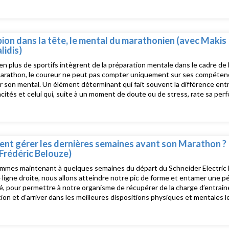
us ses conseils et astuces pour ne rien laisser au hasard ! Pour plus d'
/www.schneiderelectricparismarathon.com et sur notre page facebook e
on dans la tête, le mental du marathonien (avec Makis
idis)
en plus de sportifs intègrent de la préparation mentale dans le cadre de 
arathon, le coureur ne peut pas compter uniquement sur ses compétenc
r son mental. Un élément déterminant qui fait souvent la différence ent
cités et celui qui, suite à un moment de doute ou de stress, rate sa per
 épisode, le préparateur Makis Chamalidis nous livre tout ses conseils p
 Pour plus d'informations, rendez-vous sur https://www.schneiderelec
cebook et instagram
t gérer les dernières semaines avant son Marathon ?
Frédéric Belouze)
mmes maintenant à quelques semaines du départ du Schneider Electric 
 ligne droite, nous allons atteindre notre pic de forme et entamer une pér
é, pour permettre à notre organisme de récupérer de la charge d’entrai
ion et d’arriver dans les meilleures dispositions physiques et mentales l
ous donner tous les conseils nécessaires pour gérer cette période le mie
ations, rendez-vous sur https://www.schneiderelectricparismarathon.c
am