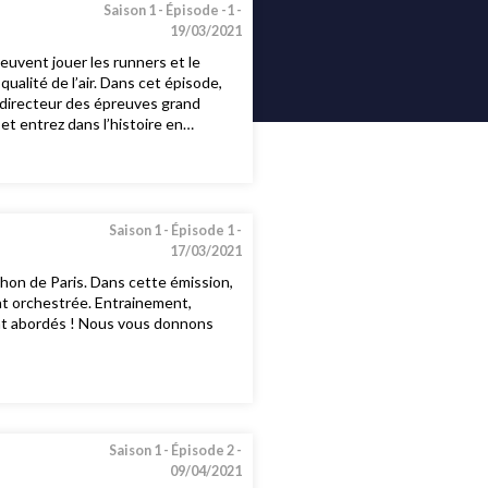
Saison 1 -
Épisode -1 -
19/03/2021
euvent jouer les runners et le
ualité de l’air. Dans cet épisode,
 directeur des épreuves grand
et entrez dans l’histoire en
ur
Saison 1 -
Épisode 1 -
17/03/2021
thon de Paris. Dans cette émission,
nt orchestrée. Entrainement,
ont abordés ! Nous vous donnons
Saison 1 -
Épisode 2 -
09/04/2021