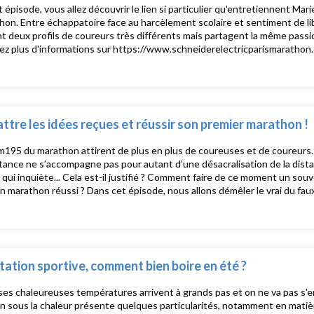
 épisode, vous allez découvrir le lien si particulier qu'entretiennent Ma
hon. Entre échappatoire face au harcèlement scolaire et sentiment de lib
t deux profils de coureurs très différents mais partagent la même pass
z plus d'informations sur https://www.schneiderelectricparismarathon
tre les idées reçues et réussir son premier marathon !
195 du marathon attirent de plus en plus de coureuses et de coureurs. 
stance ne s’accompagne pas pour autant d’une désacralisation de la dis
 qui inquiète... Cela est-il justifié ? Comment faire de ce moment un souv
un marathon réussi ? Dans cet épisode, nous allons démêler le vrai du f
u marathon ! Pour plus d'informations, rendez-vous sur https://www.s
otre page facebook et instagram
ation sportive, comment bien boire en été ?
 ses chaleureuses températures arrivent à grands pas et on ne va pas s'en
 sous la chaleur présente quelques particularités, notamment en matièr