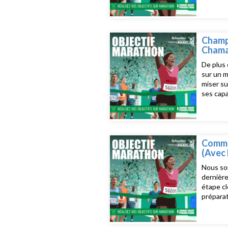
donne to
https:/
Champi
Chamal
De plus 
sur un m
miser su
ses capa
Dans cet
champion
page fa
Commen
(Avec 
Nous so
dernière
étape cl
préparat
allons v
d'inform
instagr