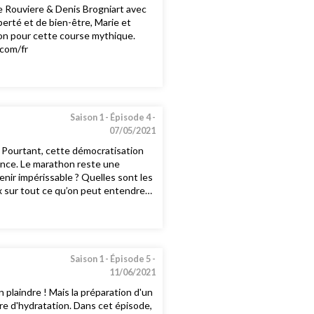
rie Rouviere & Denis Brogniart avec
erté et de bien-être, Marie et
ion pour cette course mythique.
.com/fr
Saison 1 -
Épisode 4 -
07/05/2021
Pourtant, cette démocratisation
tance. Le marathon reste une
enir impérissable ? Quelles sont les
aux sur tout ce qu’on peut entendre
chneiderelectricparismarathon.com
Saison 1 -
Épisode 5 -
11/06/2021
 plaindre ! Mais la préparation d'un
e d'hydratation. Dans cet épisode,