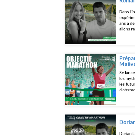
Romane
Dans l’i
expérime
ans a dé
allons r
récit im
notre p
Prépar
Maëva
Se lance
les myth
les futu
d’obstac
au contr
sur la p
rendez-
Dorian
Dorian L