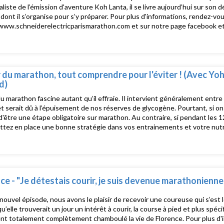
aliste de l’émission d'aventure Koh Lanta, il se livre aujourd’hui sur son 
dont il s’organise pour s’y préparer. Pour plus d'informations, rendez-vo
/www.schneiderelectricparismarathon.com et sur notre page facebook e
 du marathon, tout comprendre pour l'éviter ! (Avec Yo
d)
u marathon fascine autant qu’il effraie. Il intervient généralement entre
t serait dû à l’épuisement de nos réserves de glycogène. Pourtant, si on
 d'être une étape obligatoire sur marathon. Au contraire, si pendant les
tez en place une bonne stratégie dans vos entrainements et votre nutri
ablement les risques de le rencontrer ! Dans cet épisode, Yohan Duran
èle tout ce qu’il faut savoir pour éviter le mur ! Pour plus d'informations
/www.schneiderelectricparismarathon.com et sur notre page facebook e
ce - "Je détestais courir, je suis devenue marathonienne.
nouvel épisode, nous avons le plaisir de recevoir une coureuse qui s’est
u’elle trouverait un jour un intérêt à courir, la course à pied et plus sp
nt totalement complètement chamboulé la vie de Florence. Pour plus d'