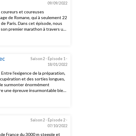
09/09/2022
x coureurs et coureuses
’image de Romane, qui à seulement 22
n de Paris. Dans cet épisode, nous
e son premier marathon à travers un
relectricparismarathon.com et sur
ec
Saison 2 -
Épisode 1 -
18/01/2022
 Entre l’exigence de la préparation,
écupération et des sorties longues,
re de surmonter énormément
être une épreuve insurmontable bien
s révèle tout ce qu’il faut savoir
ir. Pour plus d'informations,
 page facebook et instagram
Saison 2 -
Épisode 2 -
07/10/2022
 de France du 3000 m steeple et