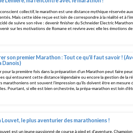
 Lemière, ma rencontre avec le marathon !
nconscient collectif, le marathon est une distance mythique réservée au
ntés. Mais cette idée reçue est loin de correspondre à la réalité et à l
cidé de suivre son rêve : devenir finisher du Schneider Electric Maratho
evenir sur les motivations de Romane et revivre avec elle les émotions d
mersif. Pour plus d'informations, rendez-vous sur https://www.schneide
age facebook et instagram
er son premier Marathon : Tout ce qu'il faut savoir ! (Av
 Danois)
r pour la première fois dans la préparation d’un Marathon peut faire peur.
es qui entourent cette distance légendaire ou encore la gestion de la r
rs marathoniens ont souvent l’impression qu’ils doivent être en mesu
les. Pourtant, si elle est bien orchestrée, la prépa-marathon est loin d’
aire. Dans cet épisode, Maëva Danois nous partage son expérience et nou
répa-marathon afin d'éviter les erreurs et de prendre un maximum de plais
vous sur https://www.schneiderelectricparismarathon.com et sur notre
 Louvet, le plus aventurier des marathoniens !
ouvet est un jeune passionné de course à pied et d'aventure. Champion