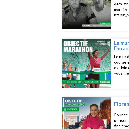
demi-fin
manière 
https:/
Le mur
Duran
Le mur d
course e
est loin
vous met
considér
nous rév
https:/
Floren
Pour ce 
penser q
finaleme