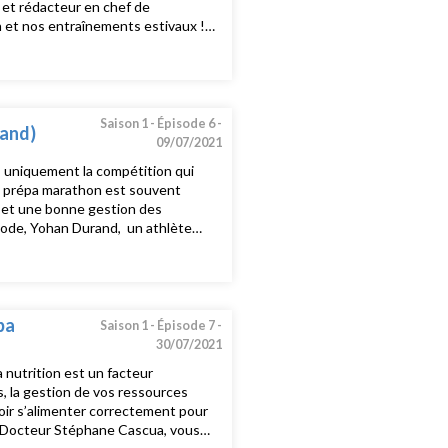
 et rédacteur en chef de
 et nos entraînements estivaux !
arathon.com et sur notre page
Saison 1 -
Épisode 6 -
rand)
09/07/2021
s uniquement la compétition qui
la prépa marathon est souvent
n et une bonne gestion des
isode, Yohan Durand, un athlète
inement Marathon Pour plus
om et sur notre page facebook et
pa
Saison 1 -
Épisode 7 -
30/07/2021
 nutrition est un facteur
s, la gestion de vos ressources
voir s’alimenter correctement pour
le Docteur Stéphane Cascua, vous