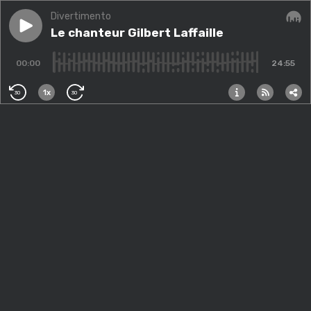
Divertimento
Play episode
Le chanteur Gilbert Laffaille
Le chanteur Gilbert Laffaille
Audi
00:00
24:55
1x
30
30