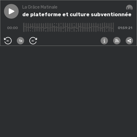
La Grâce Matinale
Play episode
Culture de plateforme et culture subventionnée
Culture de plateforme et culture subventionnée
Audi
-
00:00
01:59:21
1x
30
30