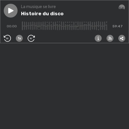
La musique se livre
Play episode
Histoire du disco
Histoire du disco
Audi
00:00
59:47
1x
30
30