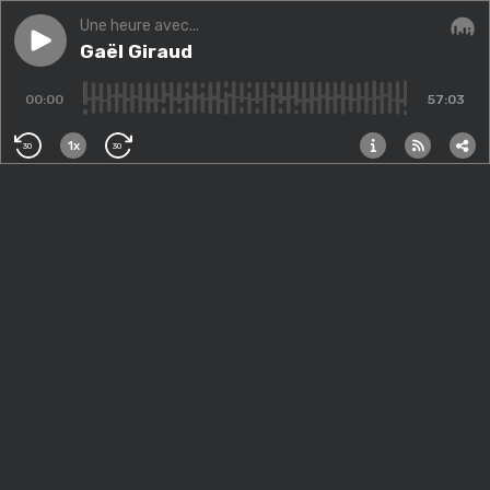
Une heure avec...
Play episode
Gaël Giraud
Gaël Giraud
Audi
00:00
57:03
1x
30
30