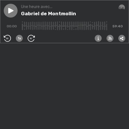
Une heure avec...
Play episode
Gabriel de Montmollin
Gabriel de Montmollin
Audi
00:00
59:40
1x
30
30