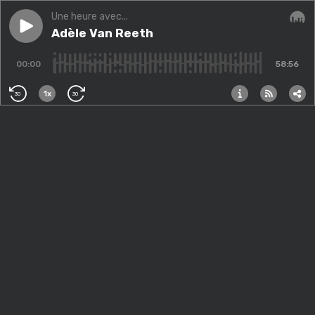
Une heure avec...
Play episode
Adèle Van Reeth
Adèle Van Reeth
Audi
00:00
58:56
1x
30
30