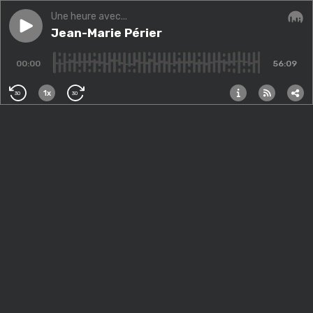
Une heure avec...
Play episode
Jean-Marie Périer
Jean-Marie Périer
Audi
00:00
56:09
1x
30
30