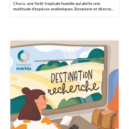
Choco, une forêt tropicale humide qui abrite une
multitude d’espèces endémiques. Botaniste et directeur
de recherche à l’IRD, l’Institut de Recherche pour le
Développement, Thomas Couvreur y a monté un projet
de préservation qui l’amène à travailler avec des ONG
mais également des équipes de recherche d’autres
disciplines tout en intégrant pleinement les populations
locales. Ce projet illustre ce que Thomas appelle la
science de la durabilité. Aurélie Sutter et Louise
Dennetière ont passé une journée avec Thomas et ses
équipes, dans son laboratoire de l’IRD mais aussi au cœur
de l’incroyable herbier de Montpellier. Les deux premiers
épisodes de cette série sont disponibles sur toutes les
plateformes d’écoute en ligne. Dans ce nouvel épisode
consacré à Thomas Couvreur, nous découvrons le projet
pour lequel Thomas consacre une partie de son énergie
dans une logique de préservation de ce qu'il reste du
Choco. Au-delà de la science fondamentale qu'il
continue de mener, il a eu l'élan d'aller plus loin en voyant
ces patchs de forêts en urgence absolue de protection,
comme il le dit dans l'épisode. Dédier une partie de sa
recherche, de son temps, de sa passion pour protéger
cette forêt-là, et donc tisser des liens, en parler, récolter