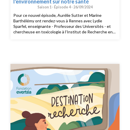
l'environnement sur notre santé
Saison 1 -
Épisode 4 -
26/09/2024
Pour ce nouvel épisode, Aurélie Sutter et Marine
Barthélémy ont rendez-vous à Rennes avec Lydie
Sparfel, enseignante - Professeur des Universités - et
chercheuse en toxicologie à l’Institut de Recherche en
Santé, Environnement et Travail, l'Irset. Dans cet
épisode, Lydie...nous parle de son parcours, de ses
études de pharmacie et de ce qui l'a amenée à orienter
son parcours vers la recherche autour des polluants
environnementaux et de leurs impacts sur la santé
humainenous explique son double métier d'enseignante
et de chercheuse en toxicologiepartage sa passion pour
la toxicologie et ce qui l'anime au quotidien dans son
métiernous raconte les familles de polluants sur lesquels
elle travaille, notamment les HAP ( Hydrocarbures
Aromatiques Polycycliques) et les PFAS (les substances
per- et polyfluoroalkylées, également appelées polluants
éternels du fait de leur persistance dans
l’environnement)partage quelques conseils pour
diminuer notre exposition aux polluants de
l'environnementdécrypte l'envers du décors de la
recherche : la recherche de financements, la publication