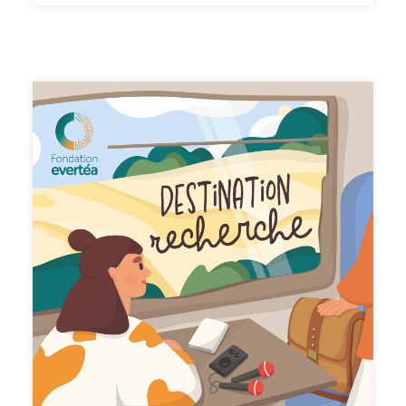
français qui a la particularité de mener des projets
d’études en sciences et technique dans les pays du sud.
Thomas est spécialisé dans la biodiversité des forêts
tropicales humides, ce qu’on appelle la jungle, qui l’a
toujours fasciné. Dans cet épisode, Thomas...parle de
son parcours qui l'a amené à tomber amoureux des
forêts tropicales humides jusqu'à vouloir les étudier,
pour mieux les préserverraconte ses études
scientifiques, un choix qui n'allait pas forcément de soi
en raison de ses notes très moyennes jusqu'au Bac
explique son quotidien au laboratoire de l'IRD à
Montpellier, et ce qui l'anime dans son métierembarque
Aurélie et Louise avec lui, en forêt tropicale humide... De
la préparation d'une expédition jusqu'à la collecte des
plantes au cœur de la forêt, il nous raconte ses
expéditions : dépaysement garanti !présente les trésors
cachés de son bureaupartage son envie, à ce stade de sa
carrière, d'évoluer vers plus de "science de la durabilité",
après avoir beaucoup travaillé sur des projets de
recherche en science fondamentale. Thomas nous
explique ce qu'il entend par là, et le rôle selon lui de la
recherche face aux enjeux écologiques auxquels nous
faisons face. Dans le prochain épisode [Coulisses],