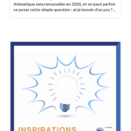
thématique sera renouvelée en 2026, et on peut parfois
se poser cette simple question : ai-je besoin d'un psy ?
Mais il y a "psy" et psy"...Nous nous sommes emparées de
ce sujet avant des fêtes qui sont peut-être une source
d'anticipations, voire d'anxiété...Au sommaire :- Quels
sont les signes qui doivent alerter ?- A qui en parler ? Qui
consulter ?- Que faire en cas d'urgence - pour soi ou
pour les autres ?- Interview : Xavier Mathieu,
psychologue et auteure nous parlera de son dernier livre
paru aux Editions First : "Un psy à vos côtés, cheminer en
douceur vers le changement"Parler de santé ne rend pas
malade, au contraire, c’est un acte de prévention!