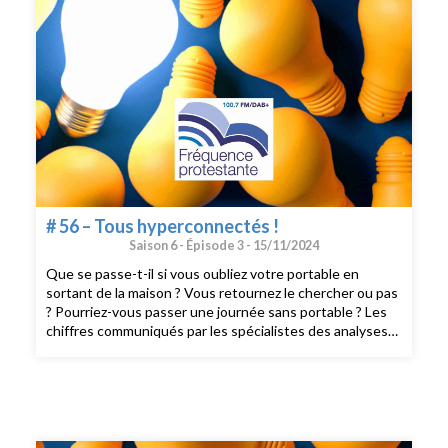
# 56 – Tous hyperconnectés !
Saison 6 -
Épisode 3 -
15/11/2024
Que se passe-t-il si vous oubliez votre portable en
sortant de la maison ? Vous retournez le chercher ou pas
? Pourriez-vous passer une journée sans portable ? Les
chiffres communiqués par les spécialistes des analyses
de données mobiles évoluent d’années en années…Dans
ce nouvel épisode, nous évoquerons un sujet qui nous
concerne tous/toutes : l’hyperconnexion ! Au sommaire
:- La révélation des données de la durée d’utilisation des
mobiles- Les symptômes et les risques de
l’hyperconnexion- Des astuces pour diminuer votre