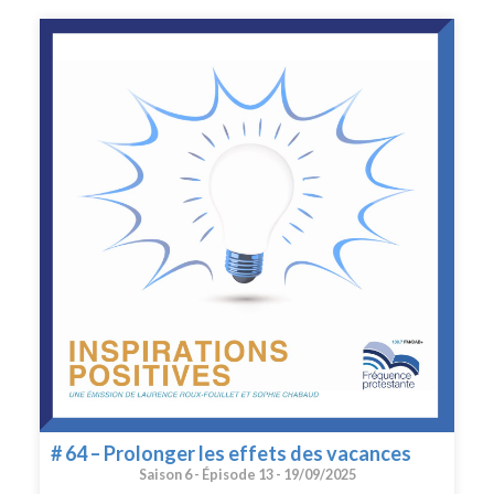
comprendre ces douleurs mais surtout retrouver notre
liberté de mouvement.Au sommaire :- Qu’est-ce que le
mal de dos, et pourquoi est-il si fréquent?- Que faire
pour le prévenir?- Comment réagir face à la douleur?-
Quand la musique soulage la douleur...- Interview de
Caroline Lambert, chiropracteurePlus d'infos :
www.chiropraxie.com
# 64 – Prolonger les effets des vacances
Saison 6 -
Épisode 13 -
19/09/2025