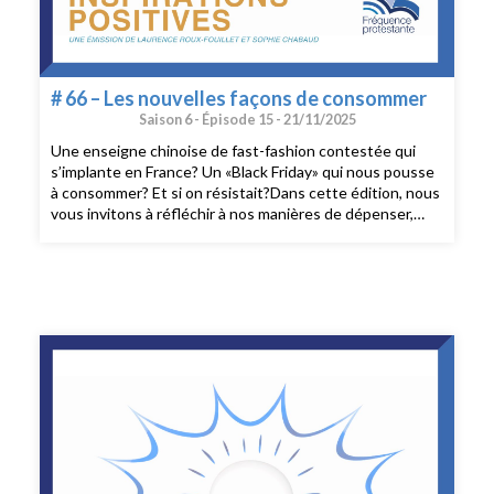
# 66 – Les nouvelles façons de consommer
Saison 6 -
Épisode 15 -
21/11/2025
Une enseigne chinoise de fast-fashion contestée qui
s’implante en France? Un «Black Friday» qui nous pousse
à consommer? Et si on résistait?Dans cette édition, nous
vous invitons à réfléchir à nos manières de dépenser,
mais surtout de consommer, à l’heure où la planère
étouffe et ne disposera jamais des ressources
nécessaires pour faire face à notre appétit croissant de
biens en tous genres. Arrêter de consommer paraît
difficile, mais consommer autrement, en devenant des
consom’acteurs est à notre portée.Au sommaire :-
Comment consommer plus responsable?- Eloge du
minimalisme- La Seconde main, un premier choix- Les
bonnes habitudes au quotidien- Les alternatives à
l’achat: réparation, prêt, location, upcycling- La méthode
BISOU...