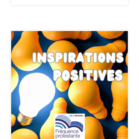
proches, nous allons vous y aider !Et si on offrait des
cadeaux différents ? Immatériels, créatifs, plus
responsables ou essentiels mais qui transmettent aussi
de la surprise, de l’émotion ou de la joie ?Au sommaire :-
Des idées de cadeaux faits « maison », à cuisiner, à coudre
ou à créer- Les albums photos, la valeur sûre pour toute
la famille- Les règles d’un Secret santa réussi- Les
cadeaux de seconde main : où et comment ?…