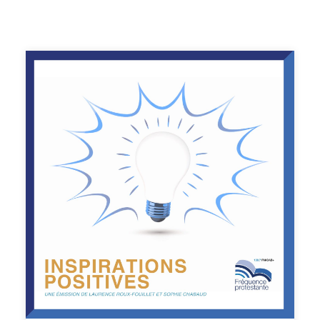
origines du nettoyage de printemps?- Que symbolise t-
il?- Ses bienfaits et ses mises en pratique- 5 philosophies
du rangement venues du Japon- Les expos à voir