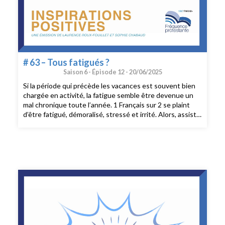
# 63 – Tous fatigués ?
Saison 6 -
Épisode 12 -
20/06/2025
Si la période qui précède les vacances est souvent bien
chargée en activité, la fatigue semble être devenue un
mal chronique toute l’année. 1 Français sur 2 se plaint
d’être fatigué, démoralisé, stressé et irrité. Alors, assiste
t’on à une épidémie de flemme ? Sommes nous tous
fatigués ?Dans cette émission nous allons explorer les
différentes formes de fatigue et leurs conséquences,
mais surtout vous proposer des solutions à mettre en
place au quotidien.Au sommaire :- Les différents types
de fatigue- La fatigue selon l’âge- Qu’est-ce que la
fatigue chronique ?- Interview : Florence Parot,
sophrologue, propose des pistes pour agir- L'expo du
mois de Sophie.« 9 clefs pour surmonter la fatigue »,
Florence Parot, Eyrolles, 2025