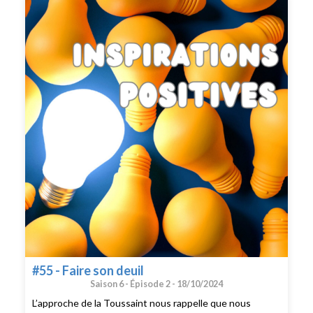
temps de connexion- Une pause pour se déconnecter et
se reconcentrer- Interview de Catherine Testa pour son
livre consacré au trouble du déficit de l’attention chez
les adultes, "TDAH, et alros ?", paru aux éditions Michel
Lafon.- Prise de conscience et pauses digitales - Nos
idées de sorties
#55 - Faire son deuil
Saison 6 -
Épisode 2 -
18/10/2024
L’approche de la Toussaint nous rappelle que nous