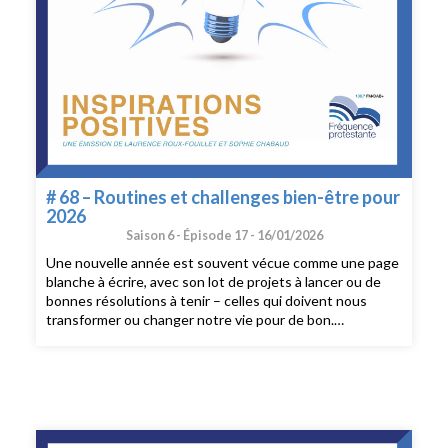
# 68 – Routines et challenges bien-être pour
2026
Saison 6 -
Épisode 17 -
16/01/2026
Une nouvelle année est souvent vécue comme une page
blanche à écrire, avec son lot de projets à lancer ou de
bonnes résolutions à tenir – celles qui doivent nous
transformer ou changer notre vie pour de bon.
Malheureusement plus de 80% des Français qui ont pris
des bonnes résolutions ne parviendront pas à les tenir,
dans un mélange de culpabilité et de déception.Au lieu
de cela, nous vous faisons découvrir l’effet magique des
routines pour instaurer des évolutions durables.Au
sommaire :- Je mets en place des routines faciles à tenir-