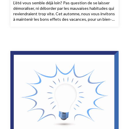
L’été vous semble déjà loin? Pas question de se laisser
démoraliser, ni déborder par les mauvaises habitudes qui
reviendraient trop vite. Cet automne, nous vous invitons
à maintenir les bons effets des vacances, pour un bien-
être à cultiver toute l’année.Au sommaire :- Les activités
qui nous dynamisent- Rester déconnectés- Cap sur le
sommeil- Quelles bonnes résolutions pour la rentrée?-
L’actualité à petites doses- Journaler pour positiver- Au
travail, on collabore autrement...Le SAV des managers,
de Fabienne Broucaret et Aurélie Durand, Editions
Vuibert, septembre 2025