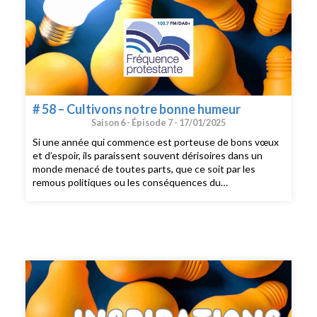
# 58 – Cultivons notre bonne humeur
Saison 6 -
Épisode 7 -
17/01/2025
Si une année qui commence est porteuse de bons vœux
et d’espoir, ils paraissent souvent dérisoires dans un
monde menacé de toutes parts, que ce soit par les
remous politiques ou les conséquences du
réchauffement climatique. Pour autant, 71% de nos
compatriotes se déclarent «heureux». Un sentiment
collectif qui repose sur un état d’esprit individuel, car il
tient aussi à chacun de nous que notre humeur reste au
beau fixe, à quelques jours du «Blue Monday», réputé
être le jour le plus déprimant de l’année.Cultiver notre
bonne humeur, c’est le défi que nous nous sommes lancé
pour cette première émission de 2025.Au sommaire:- 10
pistes pour développer notre bonne humeur cette
année- interview: Pr Michel Lejoyeux, psychiatre, pour