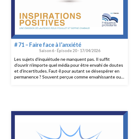
# 71 – Faire face à l’anxiété
Saison 6 -
Épisode 20 -
17/04/2026
Les sujets d’inquiétude ne manquent pas. Il suffit
d’ouvrir n’importe quel média pour être envahi de doutes
et d’incertitudes. Faut-il pour autant se désespérer en
permanence ? Souvent perçue comme envahissante ou
inutile, l’inquiétude fait pourtant partie de nos
mécanismes les plus essentiels. Alors pourquoi
s’inquiète-t-on autant, et surtout, à quoi cela sert-il
vraiment ? Et si l’enjeu n’est pas de supprimer
l’inquiétude, peut-on apprendre à mieux vivre avec elle ?
C’est précisément ce que nous allons explorer ensemble
aujourd’hui, avec notre invité, Jean-Louis Abrassart, nous
allons faire le tour de la question de l’inquiétude.