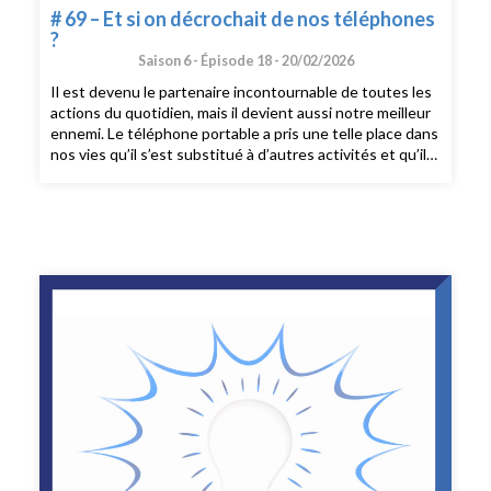
# 69 – Et si on décrochait de nos téléphones
?
Saison 6 -
Épisode 18 -
20/02/2026
Il est devenu le partenaire incontournable de toutes les
actions du quotidien, mais il devient aussi notre meilleur
ennemi. Le téléphone portable a pris une telle place dans
nos vies qu’il s’est substitué à d’autres activités et qu’il
commence à attaquer les fonctions cognitives de notre
cerveau, et saborde nos relations.Dans cet épisode,
nous vous guidons vers une utilisation raisonnée du
téléphone, sans culpabilité.Au sommaire :- A quel point
sommes-nous «accro» à notre téléphone?- Quels sont
les risques d’une utilisation excessive à tous les âges de
la vie?- Des idées pour prendre de la distance- Les
jeunes s’y mettent, suivons leurs conseils!- Les expos à
voir