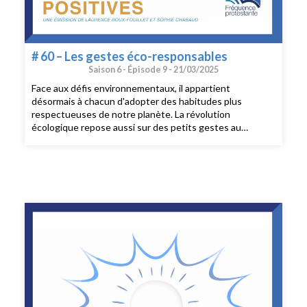
# 60 – Les gestes éco-responsables
Saison 6 -
Épisode 9 -
21/03/2025
Face aux défis environnementaux, il appartient
désormais à chacun d'adopter des habitudes plus
respectueuses de notre planète. La révolution
écologique repose aussi sur des petits gestes au
quotidien que nous allons explorer dans cette
émission.Au sommaire:- Quelques actions concrètes à la
maison- La sobriété au bureau- Des gestes écologiques
à l’école- Comment calculer notre empreinte carbone?-
Tout réparer soi-même...ou presque- Réduire la pollution
numérique- Livres et comptes pour s’informer- Deux
événements à venir & l'expo du moi