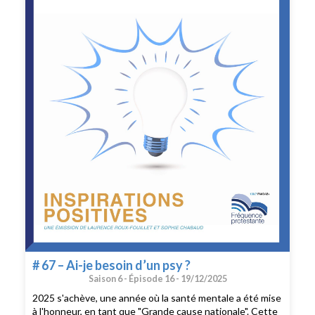
Je prends soin de mon sommeil- Je me mets en
mouvement pour prendre soin de mon corps- Je prends
soin de ma santé mentale- Interview, Pierre-Antoine
Dupin, coach sportif : Pourquoi et comment reprendre
une activité sportive et s’y tenir?- Les expos à voir
# 67 – Ai-je besoin d’un psy ?
Saison 6 -
Épisode 16 -
19/12/2025
2025 s'achève, une année où la santé mentale a été mise
à l'honneur, en tant que "Grande cause nationale". Cette