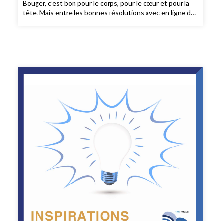
Bouger, c’est bon pour le corps, pour le cœur et pour la
tête. Mais entre les bonnes résolutions avec en ligne de
mire le «summer body» et la vraie vie, il y a parfois tout un
monde ! Sophie Chabaud et Laurence Roux-Fouillet ont
rassemblé les meilleurs conseils pour optimiser sa
pratique sportive, sans se décourager et en préservant
sa santé.Au sommaire:- pourquoi faire du sport et
quelles activités pour qui ?- comment trouver la
motivation?- les précautions et les recommandations
des médecins- bouger en ville- avoir une activité
physique même dans son salon- au bureau, on s’active!