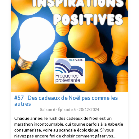
son livre «L’aventure de la bonne humeur»- L’expo du
moisL’aventure de la bonne humeur, le livre qui apprend à
être heureux, Pr Michel Lejoyeux, Ed. Robert Laffont,
2024
#57 - Des cadeaux de Noël pas comme les
autres
Saison 6 -
Épisode 5 -
20/12/2024
Chaque année, le rush des cadeaux de Noël est un
marathon incontournable, qui tourne parfois à la gabegie
consumériste, voire au scandale écologique. Si vous
n’avez pas encore fini de choisir comment gâter vos