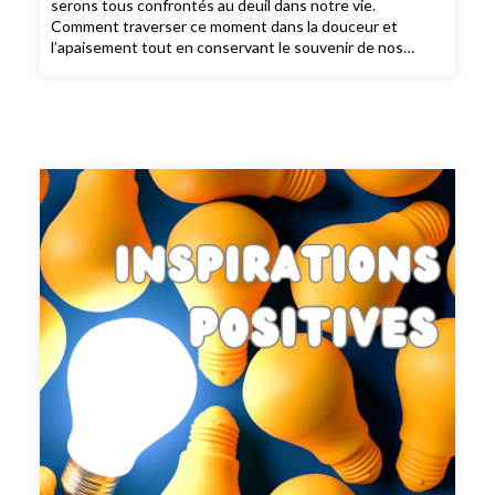
serons tous confrontés au deuil dans notre vie.
Comment traverser ce moment dans la douceur et
l’apaisement tout en conservant le souvenir de nos
proches?Laurence Roux-Fouillet et Sophie Chabaud ont
recensé quelques expériences qui consolent.Au
sommaire:- Les 5 étapes du deuil- Connaissez-vous le
deuil blanc?- Des objets du souvenir pas comme les
autres- Interview : Gaëlle Piton, co-auteure de «Méditer
avec la musique classique».- Ces cimetières qu’il fait bon
visiter