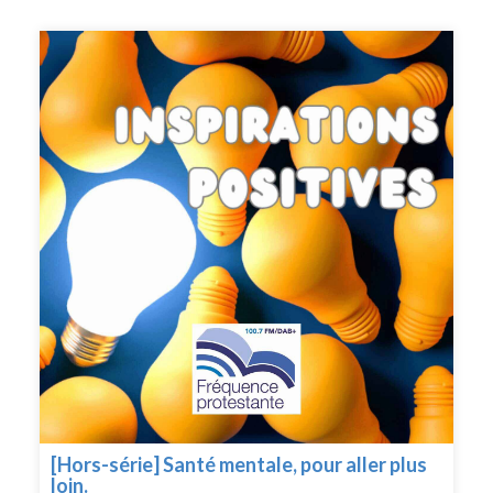
pencher sur les conditions d’une communication
harmonieuse qui respecte chacun.Au sommaire:- 5
manière de rendre nos échanges plus fluides et
respectueux- interview: Raphaëlle de Foucauld, créatrice
des jeux de conversation «2 minutes de bonheur»- L’expo
du mois
[Hors-série] Santé mentale, pour aller plus
loin.