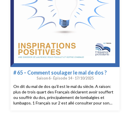
# 65 – Comment soulager le mal de dos ?
Saison 6 -
Épisode 14 -
17/10/2025
On dit du mal de dos qu’il est le mal du siècle. A raison:
plus de trois quart des Français déclarent avoir souffert
ou souffrir du dos, principalement de lombalgies et
lumbagos. 1 Français sur 2 est allé consulter pour son
dos au cours des 12 derniers mois. Cette pathologie est
en tête des arrêts de travail ponctuels. Le 16 octobre a
eu lieu la journée mondiale de la colonne vertébrale.
Penchons-nous donc sur la nôtre pour mieux