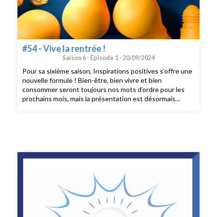
#54 - Vive la rentrée !
Saison 6 -
Épisode 1 -
20/09/2024
Pour sa sixième saison, Inspirations positives s’offre une
nouvelle formule ! Bien-être, bien vivre et bien
consommer seront toujours nos mots d’ordre pour les
prochains mois, mais la présentation est désormais
bicéphale pour vous offrir plus de chroniques et de
découvertes. Laurence Roux-Fouillet et Sophie Chabaud
ont mitonné une émission pour donner un nouveau
souffle à votre rentrée. Au sommaire : - la semaine de la
santé mentale 2024, ce qu'il faut savoir - On a testé :
l'appli Jardin mental - Faire du yoga au bureau, vraiment ?
- Interview : Cécile Le Meur, co-autrice de "La solitude a
ses vertus" (Eyrolles) - L'expo qu'on vous recommande