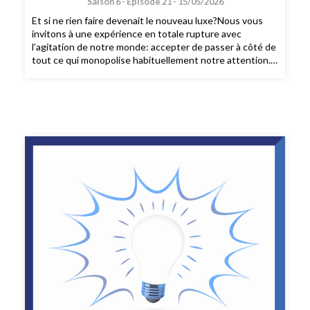
Saison 6 -
Épisode 21 -
15/05/2026
Et si ne rien faire devenait le nouveau luxe?Nous vous
invitons à une expérience en totale rupture avec
l’agitation de notre monde: accepter de passer à côté de
tout ce qui monopolise habituellement notre attention.
Le JOMO – ou Joy of missing out est quasiment un acte
de résistance face à la suprématie de l’actualité et la
tyrannie des réseaux sociaux.Dans cette émission nous
envisageons:- Comment on est passé du FOMO au
JOMO- En quoi l’ennui peut il être productif- 6
stratégies pour s’offrir du temps pour soi