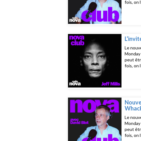
fois, on
prêt ! L
23h15, j
Music In
Padlock 
With My
- Good 
L’invit
Le nouve
Monday d
peut êtr
fois, on
prêt ! L
23h15, j
- Here W
Monk
Nouvea
Whack 
Le nouve
Monday d
peut êtr
fois, on