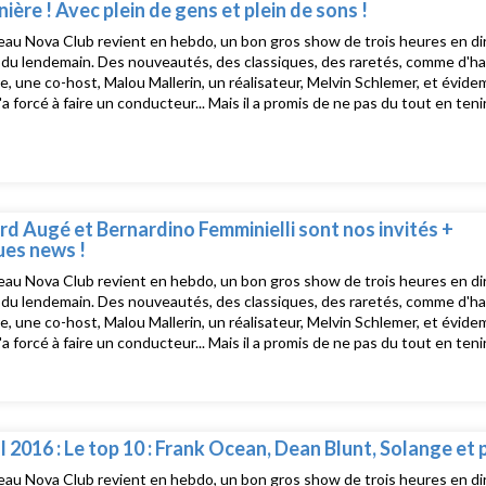
nière ! Avec plein de gens et plein de sons !
au Nova Club revient en hebdo, un bon gros show de trois heures en dire
u lendemain. Des nouveautés, des classiques, des raretés, comme d'hab, d
e, une co-host, Malou Mallerin, un réalisateur, Melvin Schlemer, et évide
 l'a forcé à faire un conducteur... Mais il a promis de ne pas du tout en te
e Nova Club, le salon musical de Radio Nova présenté par David Blot, c'e
uste après La dernière !Tracklist :Tiakola - Mélo DécaléSleepypierre - Cro
adis & Mr. Fingers - Toi Et Moi (Mr Fingers Sunset mix)New Order - Cer
rina Herlop - JaqueChanel Beads - Profane Breaksha ray & DJ Haram 
 CHOCFirst Choice - Let No Man Put Asunder
d Augé et Bernardino Femminielli sont nos invités +
es news !
au Nova Club revient en hebdo, un bon gros show de trois heures en dire
u lendemain. Des nouveautés, des classiques, des raretés, comme d'hab, d
e, une co-host, Malou Mallerin, un réalisateur, Melvin Schlemer, et évide
 l'a forcé à faire un conducteur... Mais il a promis de ne pas du tout en te
e Nova Club, le salon musical de Radio Nova présenté par David Blot, c'e
uste après La dernière !Tracklist : Madonna - Into The Groove (Extended
us & Nick LeónUnkle G & Gavsborg - Riding My Bike to the StudioUnkle
ila! - Miss MangoBernardino Femminielli - Disco PolizeiAphex Twin - Co
ne - Magic and EcstasyPlaza Musique - Fleur de PluieGaspard Augé - Eu
l 2016 : Le top 10 : Frank Ocean, Dean Blunt, Solange et p
 HanaDagerlöff - Laser EyesCFCF, Bernardino Femminielli - La touchePaul
au Nova Club revient en hebdo, un bon gros show de trois heures en dire