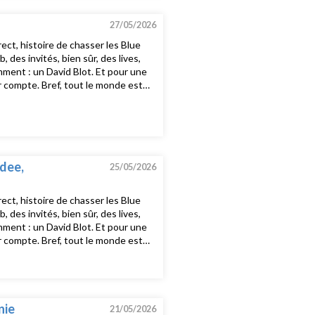
traBlondie - Heart of GlassDames
wan, MC Dricka - ThistleBobby
27/05/2026
ct, histoire de chasser les Blue
es invités, bien sûr, des lives,
mment : un David Blot. Et pour une
nir compte. Bref, tout le monde est
st tous les dimanches soirs 20h15-
onStroke - Who’s Afraid Of
Me TooPeter Bjorn and John -
- WorkinonitDilated Peoples - You
lva Noto, Ryuichi Sakamoto -
- Pop The GlockHot Chip - Boy From
adee,
25/05/2026
ct, histoire de chasser les Blue
es invités, bien sûr, des lives,
mment : un David Blot. Et pour une
nir compte. Bref, tout le monde est
st tous les dimanches soirs 20h15-
 - R.I.P PeaceBOYG1RL - Little
’s Head - FrankieSeven Davis Jr &
EDOUBLE - OCARINA THEMESpecial
nie
21/05/2026