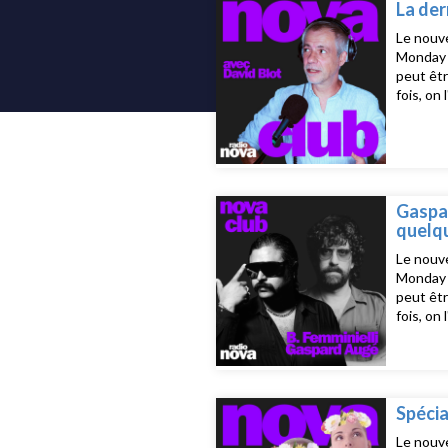
La der
Le nouve
Monday d
peut êtr
fois, on
prêt ! L
23h15, j
blankPar
SpinaMa
Crime -
Gaspar
quelqu
Le nouve
Monday d
peut êtr
fois, on
prêt ! L
23h15, j
Ela Min
LizardLa
Morrico
Spécia
Junray -
Le nouve