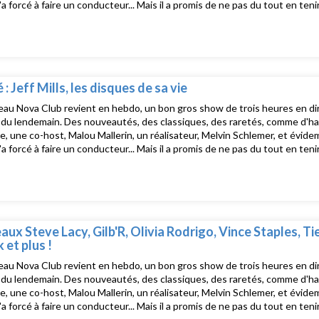
 l'a forcé à faire un conducteur... Mais il a promis de ne pas du tout en te
e Nova Club, le salon musical de Radio Nova présenté par David Blot, c'e
uste après La dernière !Tracklist :Raydio - More Than Once Way to Lov
 The Streetst. linguine - djobala (merky one) Neneh Cherry - Buffalo St
/ Larry Levan - Getting HotD Juno - BB BRINGUEGilberto Gil - Toda menin
selfMartha and The Vandellas - Heat WaveTeyma - NÉGATIFMiriam Makeb
Times
é : Jeff Mills, les disques de sa vie
au Nova Club revient en hebdo, un bon gros show de trois heures en dire
u lendemain. Des nouveautés, des classiques, des raretés, comme d'hab, d
e, une co-host, Malou Mallerin, un réalisateur, Melvin Schlemer, et évide
 l'a forcé à faire un conducteur... Mais il a promis de ne pas du tout en te
e Nova Club, le salon musical de Radio Nova présenté par David Blot, c'e
uste après La dernière !Tracklist :Jackson Five - I Want You BackFunka
e GoA Guy Called Gerald - Voodoo RayJeff Mills - The BellsSteely Dan
ux Steve Lacy, Gilb'R, Olivia Rodrigo, Vince Staples, Ti
et plus !
au Nova Club revient en hebdo, un bon gros show de trois heures en dire
u lendemain. Des nouveautés, des classiques, des raretés, comme d'hab, d
e, une co-host, Malou Mallerin, un réalisateur, Melvin Schlemer, et évide
 l'a forcé à faire un conducteur... Mais il a promis de ne pas du tout en te