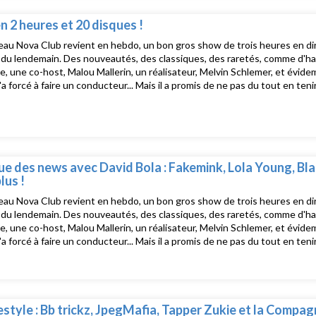
- the cureAya Nakamura - 40%LinLin - BLACC*ear - Coilear - Ne pLus Ul
Amp Fidler - Take Me As I Am (Moodymann Remix)Skrillex, Randomer, Bla
n 2 heures et 20 disques !
 I Can’t Believe It (BBS Remix)Kurt Vile - Zoom 97
au Nova Club revient en hebdo, un bon gros show de trois heures en dire
u lendemain. Des nouveautés, des classiques, des raretés, comme d'hab, d
e, une co-host, Malou Mallerin, un réalisateur, Melvin Schlemer, et évide
 l'a forcé à faire un conducteur... Mais il a promis de ne pas du tout en te
e Nova Club, le salon musical de Radio Nova présenté par David Blot, c'e
uste après La dernière !Tracklist :Arctic Monkeys - Mardy BumClaude V
kream - Midnight Request LineJunior Boys - In The MorningClipse - Mr 
lksRick James - Super FreakLily Allen - SmileCassius - Toop ToopJ Dilla 
de, You Can’t RunKiller Mike - That’s LifeBobby Peru - Erotic DiscourseA
ylle Baier - TonightBooba - BoulbiJustin Timberlake, T.I - My loveUffie 
ue des news avec David Bola : Fakemink, Lola Young, Bl
lus !
au Nova Club revient en hebdo, un bon gros show de trois heures en dire
u lendemain. Des nouveautés, des classiques, des raretés, comme d'hab, d
e, une co-host, Malou Mallerin, un réalisateur, Melvin Schlemer, et évide
 l'a forcé à faire un conducteur... Mais il a promis de ne pas du tout en te
e Nova Club, le salon musical de Radio Nova présenté par David Blot, c'e
uste après La dernière !Tracklist :Justice, Simian - Never Be EnoughLiim
emink - Terrified .Fakemink - Playlist .Lola Young - From Down HereSylvie
air - I BE KNOWING32 - Boom J’arriveBladee - Versailles FlowGAL, L
- Uncanny Valley (gyro ield Remix)
estyle : Bb trickz, JpegMafia, Tapper Zukie et la Compag