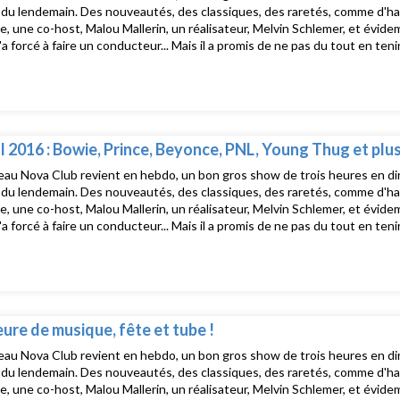
u lendemain. Des nouveautés, des classiques, des raretés, comme d'hab, d
e, une co-host, Malou Mallerin, un réalisateur, Melvin Schlemer, et évide
 l'a forcé à faire un conducteur... Mais il a promis de ne pas du tout en te
e Nova Club, le salon musical de Radio Nova présenté par David Blot, c'e
uste après La dernière !Tracklist :Rihanna, Drake - WorkFrank Ocean - I
abyfather, Arca - MeditationGucci Mane - 1st Day Out Tha FedsRae Sre
 OneIsaiah Rashad - Free LunchEquiknoxx Music ft. DJ Spin - BubbleSo
FMLDavid Bowie - Lazarus
l 2016 : Bowie, Prince, Beyonce, PNL, Young Thug et plus
au Nova Club revient en hebdo, un bon gros show de trois heures en dire
u lendemain. Des nouveautés, des classiques, des raretés, comme d'hab, d
e, une co-host, Malou Mallerin, un réalisateur, Melvin Schlemer, et évide
 l'a forcé à faire un conducteur... Mais il a promis de ne pas du tout en te
e Nova Club, le salon musical de Radio Nova présenté par David Blot, c'e
uste après La dernière !Tracklist :David Bowie - RightPrince - Little R
ying Has To StopPNL - Je Suis QLFLes Vilars - Démission (pour Claire)B
eanMidland - Final CreditsHanni El Khatib - ParalyzedKalash, Booba - R
her FriendWillow - Whip My HairMr Oizo, PHRA - No TonyErykah Badu - T
ure de musique, fête et tube !
au Nova Club revient en hebdo, un bon gros show de trois heures en dire
u lendemain. Des nouveautés, des classiques, des raretés, comme d'hab, d
e, une co-host, Malou Mallerin, un réalisateur, Melvin Schlemer, et évide