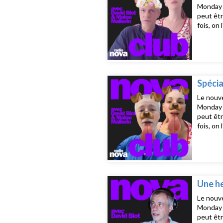
Monday d
peut êtr
fois, on
prêt ! L
23h15, j
ComingB
DRS - Do
West - 
Spécia
Le nouve
Monday d
peut êtr
fois, on
prêt ! L
23h15, j
Hair - L
Wyclef J
Fairweat
Une he
Le nouve
Monday d
peut êtr