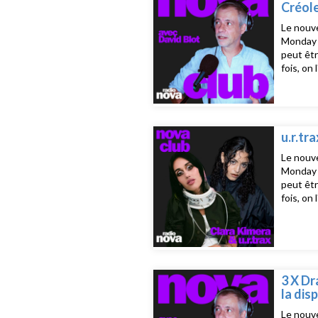
Créole
Le nouve
Monday d
peut êtr
fois, on
prêt ! L
23h15, j
Compagni
- Let’s 
u.r.tr
Le nouve
Monday d
peut êtr
fois, on
prêt ! L
23h15, j
Gourman
EmpathyS
timeMelo
doorsu.r
3 X Dr
la dis
Le nouve