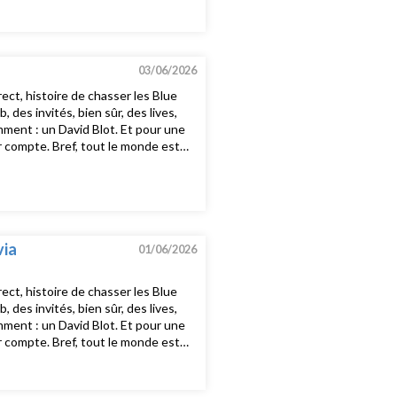
st tous les dimanches soirs 20h15-
 WAX PAPERBb trickz - a la malaThe
orningSteve Lacy - the
 CENTERSpekki Webu - Wave
03/06/2026
ct, histoire de chasser les Blue
es invités, bien sûr, des lives,
mment : un David Blot. Et pour une
nir compte. Bref, tout le monde est
st tous les dimanches soirs 20h15-
n’t KnowUtfo - Roxanne,
py Mondays - 24 Hours Party
BIG - Hypnotise (Tricky
ry Gyal feat. Mavadounkle G &
via
01/06/2026
ct, histoire de chasser les Blue
es invités, bien sûr, des lives,
mment : un David Blot. Et pour une
nir compte. Bref, tout le monde est
st tous les dimanches soirs 20h15-
r - World In MotionCypress Hill - I
ange - Essex Honey mp3Olivia