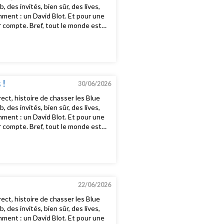
es invités, bien sûr, des lives,
mment : un David Blot. Et pour une
nir compte. Bref, tout le monde est
st tous les dimanches soirs 20h15-
vyThe Weeknd, Daft Punk - I Feel It
mmrud - Black BeatlesDub Phizix,
lange - Cranes In The SkyKanye
 !
30/06/2026
ct, histoire de chasser les Blue
es invités, bien sûr, des lives,
mment : un David Blot. Et pour une
nir compte. Bref, tout le monde est
st tous les dimanches soirs 20h15-
ed CorvetteBeyoncé - FormationSoft
onga - Banza RémyYoung Thug -
ouge et BleuKadhja Bonet -
rill FriendsAndy Shauf - To You
22/06/2026
ct, histoire de chasser les Blue
es invités, bien sûr, des lives,
mment : un David Blot. Et pour une