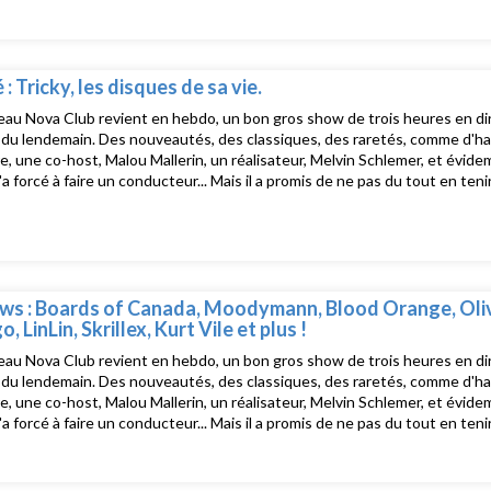
e Nova Club, le salon musical de Radio Nova présenté par David Blot, c'e
uste après La dernière !Tracklist :Steve Lacy - Bad HabitTierra Whack -
s - My Favourite GameOlivia Rodrigo - my wayVince Staples - 7 in the m
BOYG1RL - My people will destroy youear - ThreadsGilb’R - DEEP SIDE
rnardino Femminielli - Messe EuropéenneFeeble little horse - Shady
é : Tricky, les disques de sa vie.
au Nova Club revient en hebdo, un bon gros show de trois heures en dire
u lendemain. Des nouveautés, des classiques, des raretés, comme d'hab, d
e, une co-host, Malou Mallerin, un réalisateur, Melvin Schlemer, et évide
 l'a forcé à faire un conducteur... Mais il a promis de ne pas du tout en te
e Nova Club, le salon musical de Radio Nova présenté par David Blot, c'e
uste après La dernière !Tracklist :Tricky, Mitch Sanders - Because I Do
The Specials - Too Much Too YoungThe Specials - Concrete JungleHap
ul Simon - GracelandPaul Simon - 50 ways to leave your overNotorious 
m’ron - Horse & Carriage (feat.Ma$e) [Tripped Out Mix]Chipmunk - Eve
 - Popcaan Said My Riddims Aren’t GoodTricky, Marta - Out Of Place
ws : Boards of Canada, Moodymann, Blood Orange, Oli
, LinLin, Skrillex, Kurt Vile et plus !
au Nova Club revient en hebdo, un bon gros show de trois heures en dire
u lendemain. Des nouveautés, des classiques, des raretés, comme d'hab, d
e, une co-host, Malou Mallerin, un réalisateur, Melvin Schlemer, et évide
 l'a forcé à faire un conducteur... Mais il a promis de ne pas du tout en te
e Nova Club, le salon musical de Radio Nova présenté par David Blot, c'e
uste après La dernière !Tracklist :Massive Attack - DaydreamingNew Orde
et HighBoards of Canada - Hydrogen Helium Lithium LeviathanBlood Or