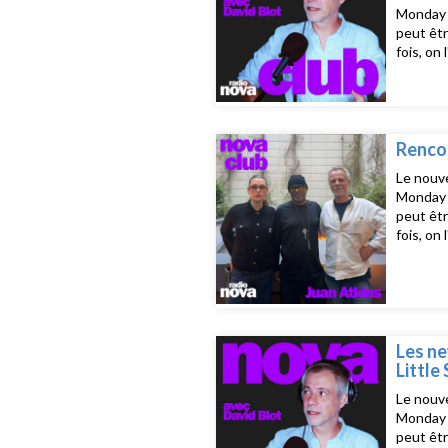
Monday d
peut êtr
fois, on
prêt ! L
23h15, j
Fcukers
Red)Rost
EnoughSm
Rencon
Le nouve
Monday d
peut êtr
fois, on
prêt ! L
23h15, j
Les ne
Little
Le nouve
Monday d
peut êtr