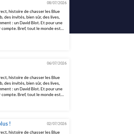
08/07/2026
ct, histoire de chasser les Blue
es invités, bien sûr, des lives,
mment : un David Blot. Et pour une
nir compte. Bref, tout le monde est
st tous les dimanches soirs 20h15-
codileamil raja - decayKelela - point
emonyAteyaba - Faith & TruthDj
- Champagne and BouquetsCash
06/07/2026
ct, histoire de chasser les Blue
es invités, bien sûr, des lives,
mment : un David Blot. Et pour une
nir compte. Bref, tout le monde est
st tous les dimanches soirs 20h15-
 Remix)Alexia - Cairo FMEspiral -
 G & Gavsborg - Good Mother
me to Daddy (Pappy Mix)Ennio
ropaDeep Faith - Y&IAsa-Chang &
lus !
02/07/2026
 Prier - What U
ct, histoire de chasser les Blue