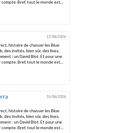
nir compte. Bref, tout le monde est
st tous les dimanches soirs 20h15-
e a WomanUnlimited Touch - I Hear
anceKassav’ - SoleilGwen Guthrie /
a baiana ao vivoBilly Idol - Dancing
a - Pata PataYaeji - RaingurlChic
17/06/2026
ct, histoire de chasser les Blue
es invités, bien sûr, des lives,
mment : un David Blot. Et pour une
nir compte. Bref, tout le monde est
st tous les dimanches soirs 20h15-
delic - (Not Just) Knee DeepRun DMC
 - Black CowThelonious Monk - Blue
erra
15/06/2026
ct, histoire de chasser les Blue
es invités, bien sûr, des lives,
mment : un David Blot. Et pour une
nir compte. Bref, tout le monde est