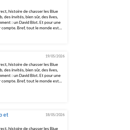
ct, histoire de chasser les Blue
es invités, bien sûr, des lives,
mment : un David Blot. Et pour une
nir compte. Bref, tout le monde est
st tous les dimanches soirs 20h15-
er Zukie - Jah Speak In DubLa
e.Bb trickz - Le leClaudine Longet
19/05/2026
ct, histoire de chasser les Blue
es invités, bien sûr, des lives,
mment : un David Blot. Et pour une
nir compte. Bref, tout le monde est
st tous les dimanches soirs 20h15-
thing's ever enoughAlizeée -
wigs - Water MeCrystal Castles -
You Mean ItTirzah - u all the
 Kimera, helen island - quiet
o et
18/05/2026
ct, histoire de chasser les Blue