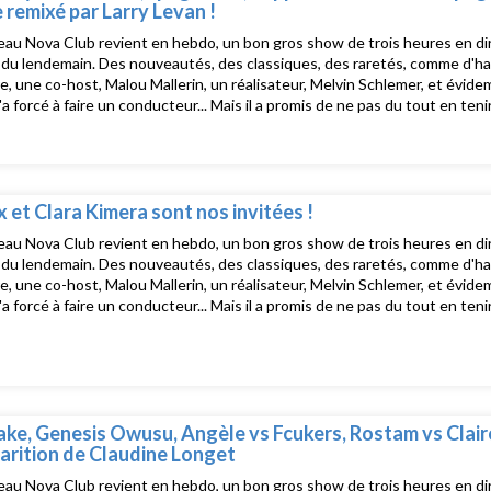
 remixé par Larry Levan !
au Nova Club revient en hebdo, un bon gros show de trois heures en dire
u lendemain. Des nouveautés, des classiques, des raretés, comme d'hab, d
e, une co-host, Malou Mallerin, un réalisateur, Melvin Schlemer, et évide
 l'a forcé à faire un conducteur... Mais il a promis de ne pas du tout en te
e Nova Club, le salon musical de Radio Nova présenté par David Blot, c'e
uste après La dernière !Tracklist The Sugarhill Gang - Passion PlayTapp
e Créole - A.I.EJPEGMAFIA - babygirlFakemink - Night, Blooming, Jasmin
Spend the Night Together
ax et Clara Kimera sont nos invitées !
au Nova Club revient en hebdo, un bon gros show de trois heures en dire
u lendemain. Des nouveautés, des classiques, des raretés, comme d'hab, d
e, une co-host, Malou Mallerin, un réalisateur, Melvin Schlemer, et évide
 l'a forcé à faire un conducteur... Mais il a promis de ne pas du tout en te
e Nova Club, le salon musical de Radio Nova présenté par David Blot, c'e
uste après La dernière!Tracklist :Clara Kimera - god complexu.r.trax - no
disesBritney Spears - Piece Of MeMoodyman - Dem Young SconiesFKA t
lavefriese - Five Minutes After the Pill (Fifth Era Remix)Puzzle - Only If 
dy In the Mist (ico) - You were thereOrgan Tapes - heaven can waitClara
.trax. LEGIT GIRL DJ - heaven and shame
ake, Genesis Owusu, Angèle vs Fcukers, Rostam vs Clair
parition de Claudine Longet
au Nova Club revient en hebdo, un bon gros show de trois heures en dire