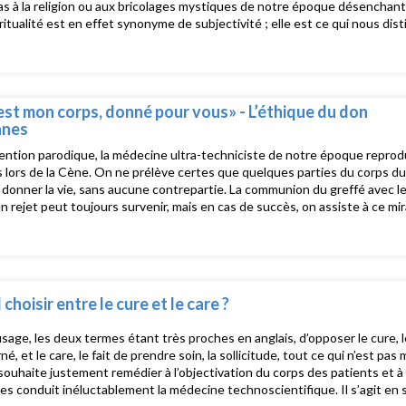
as à la religion ou aux bricolages mystiques de notre époque désencha
iritualité est en effet synonyme de subjectivité ; elle est ce qui nous dis
malgré les exploits impressionnants de l’intelligence artificielle. Le cœu
ordure », comme le disait sévèrement Pascal, mais il a aussi soif d’absolu, 
rsqu’il renonce à la spiritualité qu’il déchoit vraiment. On peut à cet égar
ualisation massive de l’humanité qu’induit le règne incontesté des machin
es-tu encore là ? Les différentes rubriques : Le grand entretien (mené pa
est mon corps, donné pour vous» - L’éthique du don
John Lim) Débats d’IDE (Judith Arnoult et Cécile Vinot) Réflexions par-ci par-
anes
: Tanguy Châtel, docteur en sociologie des religions, ancien bénévole en s
ention parodique, la médecine ultra-techniciste de notre époque reproduit
 lors de la Cène. On ne prélève certes que quelques parties du corps du d
 donner la vie, sans aucune contrepartie. La communion du greffé avec le
n rejet peut toujours survenir, mais en cas de succès, on assiste à ce m
ique d’un organe ou de tissus étrangers qui deviennent ma chair et mon 
 d’être. Le donneur, pourtant anonyme, devient littéralement mon alter 
, le très court ouvrage qu’il a consacré à l’accueil de l’étrangeté en soi, 
ui a bénéficié d’une greffe du cœur en 2000, évoque cette intrusion espéré
n effet de bien accueillir celui qui entre chez nous par effraction. Invitée
 choisir entre le cure et le care ?
 infirmières coordinatrices de prélèvements d'organes et de tissus, Rése
rnoult, infirmière, formatrice Yannis Constantinidès, philosophe, animate
’usage, les deux termes étant très proches en anglais, d’opposer le cure, l
cier, animateur Frédéric Spinhirny, philosophe, directeur d’hôpital Cécile 
é, et le care, le fait de prendre soin, la sollicitude, tout ce qui n’est pas mesura
souhaite justement remédier à l’objectivation du corps des patients et à l
es conduit inéluctablement la médecine technoscientifique. Il s’agit en