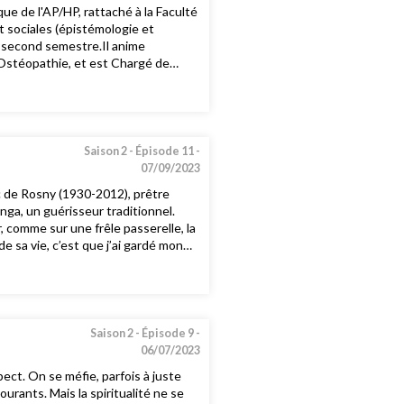
ue de l'AP/HP, rattaché à la Faculté
 sociales (épistémologie et
u second semestre.Il anime
'Ostéopathie, et est Chargé de
IFSI).
Saison 2 -
Épisode 11 -
07/09/2023
ic de Rosny (1930-2012), prêtre
ga, un guérisseur traditionnel.
hir, comme sur une frêle passerelle, la
de sa vie, c’est que j’ai gardé mon
té possible. » Les écrits d’Éric de
thique d’ailleurs, avec
té cette somme considérable, nous
e, formatrice Yannis Constantinidès,
 infirmière, cadre de santé
Saison 2 -
Épisode 9 -
06/07/2023
spect. On se méfie, parfois à juste
ourants. Mais la spiritualité ne se