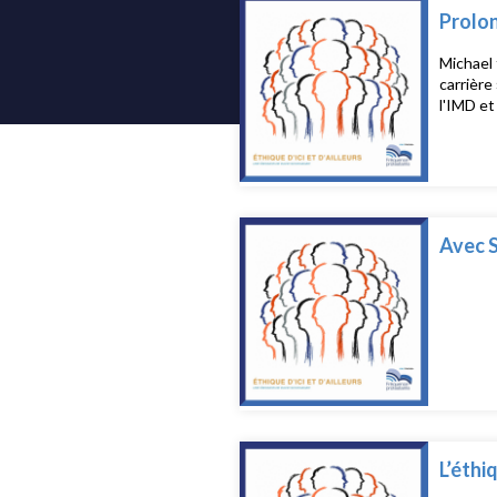
Prolon
Michael 
carrière
l'IMD et
Avec 
L’éthi