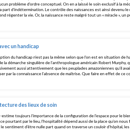
ucun problème d’ordre conceptuel. On en a laissé le soin exclusif à la mé
la part d’indétermination. Le contrôle des naissances est ainsi devenu le m
a naissance reste malgré tout un « miracle », un pur événement qui transcende la
 et défie toute programmation. Il faut donc la repenser en dehors de tout
fants Malades,
r en Chef de la Revue Gestions Hospitalières, auteur de l'essai paru au
hie de la naissance ». Intervenants : Judith Arnoult, infirmière, formatri
he, animateur / John Lim, théologien, conférencier, animateur / Frédéric 
avec un handicap
l / Cécile Vinot, infirmière, cadre de santé
ption du handicap n’est pas la même selon que l’on est en situation de h
de la démarche singulière de l’anthropologue américain Robert Murphy, q
ivement aussi attentivement que les peuplades amazoniennes qu’il avai
r par la connaissance l’absence de maîtrise. Que faire en effet de ce co
de l’âme », comme dirait Platon ? Comment vit-on avec un handicap ? Il n’
ter cela lorsqu’on n’est pas (encore) concerné. Pour y voir plus clair, il f
ues de la stigmatisation et de la survalorisation suspecte.
itecture des lieux de soin
estime toujours l’importance de la configuration de l’espace pour le bien
pourtant par le lieu, l’hospitalité dépend aussi de la place qu’on nous fait dan
le sentiment d’être nulle part quand on traverse un couloir d’hôpital, le