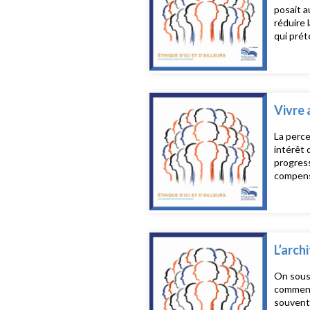
posait a
réduire 
qui prétend régenter la vie. Or, l
biologie
étatique. Invité : Frédéric Spinhirny, Directeur des Ressources Humaines chez Hôpital Necker-En
Rédacteu
Philosop
philosop
Vivre 
d’hôpita
La perce
intérêt 
progress
compense
tombeau 
représen
symétriq
L’arch
On sous-
commence 
souvent 