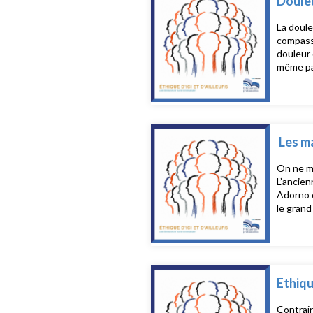
Douleu
infirmiè
Frédéric
La douleu
compassi
douleur 
même par
condamné
traiteme
forme d’
meilleur
créatric
Les m
Constant
directeu
On ne me
L’ancien
Adorno d
le grand
surpopul
faisant 
condamné
Ethiqu
Contrair