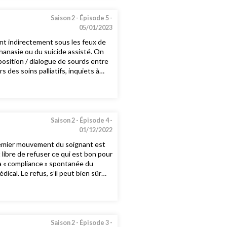
 la goutte, l’isolement». Car le
nfirmière, formatrice Yannis
Saison 2 -
Épisode 5 -
eur Frédéric Spinhirny, philosophe,
05/01/2023
sont indirectement sous les feux de
thanasie ou du suicide assisté. On
 opposition / dialogue de sourds entre
s des soins palliatifs, inquiets à
d’envisager les soins palliatifs en
té ». Échapper notamment à l’écueil
astion de la civilisation, les unités
rdit moral de tuer. Il faut en somme
tent peut-être tout de même la
Saison 2 -
Épisode 4 -
01/12/2022
sophe, directeur d’hôpital Cécile
premier mouvement du soignant est
t libre de refuser ce qui est bon pour
 « compliance » spontanée du
cal. Le refus, s’il peut bien sûr
te contre l’autorité scientifique et
 le médecin-apôtre, comme l’appelle
 un peu de maîtrise. Plutôt donc que
ient de comprendre les raisons
ent visé. Judith Arnoult,
Saison 2 -
Épisode 3 -