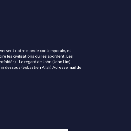
raversent notre monde contemporain, et
re les civilisations qui les abordent. Les
ntinidès) –Le regard de John (John Lim) –
ni dessous (Sébastien Allali) Adresse mail de