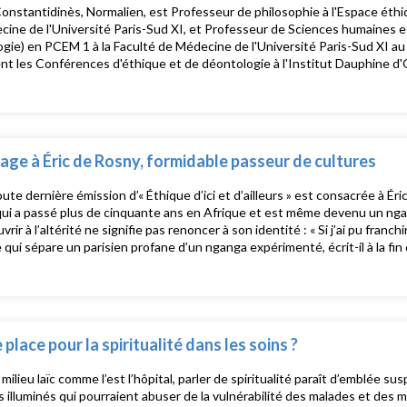
onstantidinès, Normalien, est Professeur de philosophie à l'Espace éthiq
ine de l'Université Paris-Sud XI, et Professeur de Sciences humaines et
gie) en PCEM 1 à la Faculté de Médecine de l'Université Paris-Sud XI a
t les Conférences d'éthique et de déontologie à l'Institut Dauphine d
nement d'éthique dans divers Instituts de formation aux soins infirmiers (
e à Éric de Rosny, formidable passeur de cultures
ute dernière émission d’« Éthique d’ici et d’ailleurs » est consacrée à Ér
qui a passé plus de cinquante ans en Afrique et est même devenu un ngan
vrir à l’altérité ne signifie pas renoncer à son identité : « Si j’ai pu franc
 qui sépare un parisien profane d’un nganga expérimenté, écrit-il à la fin 
. Et c’est peut-être parce que j’ai gardé mon identité que cet itinéraire a é
ui viennent d’être rassemblés en trois gros volumes, mettent en avant l’é
lance mais sans complaisance. Anne-Nelly Perret-Clermont, qui a co-édi
 « jésuite africain », qu’elle a bien connu. Avec : Judith Arnoult, infirmièr
he, animateur John Lim, théologien, conférencier, animateur Cécile Vinot,
 place pour la spiritualité dans les soins ?
milieu laïc comme l’est l’hôpital, parler de spiritualité paraît d’emblée su
es illuminés qui pourraient abuser de la vulnérabilité des malades et des m