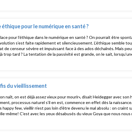
offre de soins qui vise surtout l’efficacité, sans grande considération p
 essentielle. Le care court toutefois le risque d’être maternant et étouff
de prendre soin est de reconnaître l’interdépendance essentielle entre 
née afin que l’aide proposée puisse être acceptée sans honte et sans cul
 renoncer au cure, à la volonté de guérir, mais de lui donner un supplément d’âme. Le
 éthique pour le numérique en santé ?
s : Le grand entretien (mené par Yannis Constantinidès) Le regard de Jo
cile Vinot) Réflexions par-ci par-là (Frédéric Spinhirny) Invitée du mois : Céline Louvet, ancienne
lace pour l’éthique dans le numérique en santé ? On pourrait être spon
ce d’établissements pour personnes en situation de handicap
volution s’est faite rapidement et silencieusement. L’éthique semble tou
rat de censeur sévère et impuissant face à des ados déchaînés. Mais peut
éjà trop tard ? La tentation de la passivité est grande, on le sait, lorsqu
s. Le transfert de compétences peut alors s’accompagner d’un transfert 
ance de résister activement à l’envoûtement numérique, qui a transform
mbies », en zombies marchant les yeux rivés sur leur smartphone. Avec Ju
onstantinidès, philosophe, animateur John Lim, théologien, conférencier,
he, directeur d’hôpital Cécile Vinot, infirmière, cadre de santé
fis du vieillissement
n naît, on est déjà assez vieux pour mourir», disait Heidegger avec son h
sement, processus naturel s’il en est, commence en effet dès la naissance.
 happy few, vieillir n’est pas loin d’être devenu le mal absolu : on craint 
elle-même! C’est avec les yeux désabusés du vieux Goya que nous nous 
répitude. D’où l’injonction tyrannique de «bien vieillir», qui fait fi de la b
elles, comme s’il suffisait de le vouloir pour rester en bonne santé le plus
nt médiocre que lorsqu’elle prend des airs de jeunesse», disait Herman