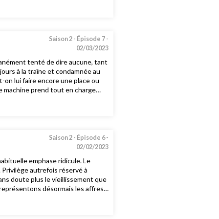
our la composante psychologique,
ant s’il est unilatéral. Une manière
le pourvoyeur et la personne
pabilité. Il ne s’agit pas pour
s différentes
Saison 2 -
Épisode 7 -
hn (John Lim) Débats d’IDE (Judith
02/03/2023
tanément tenté de dire aucune, tant
jours à la traîne et condamnée au
-on lui faire encore une place ou
’une machine prend tout en charge
de responsabilité(s). D’où
é une grande partie de l’humanité
dith Arnoult, infirmière, formatrice
 animateur Frédéric Spinhirny,
Saison 2 -
Épisode 6 -
02/02/2023
abituelle emphase ridicule. Le
 Privilège autrefois réservé à
sans doute plus le vieillissement que
représentons désormais les affres
iologie et des différences
 longtemps possible. «La vieillesse
n Hesse dans son magnifique Éloge