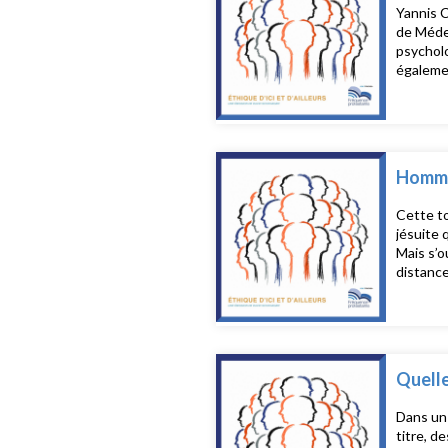
Yannis C
de Médec
psycholo
égalemen
l'enseig
Hommag
Cette to
jésuite 
Mais s’ou
distance
identité
Rosny, q
bienveil
parle du
philosop
Quelle
Dans un 
titre, d