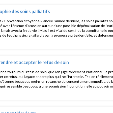
eillesse, appelant à «supporter avec patience et non sans amusement l’âge,
 remède au vieillissement reste la bonne humeur! Avec : Judith Arnoult, i
ophie des soins palliatifs
inidès, philosophe, animateur John Lim, théologien, conférencier, animat
r d’hôpital Cécile Vinot, infirmière, cadre de santé
a « Convention citoyenne » lancée l’année dernière, les soins palliatifs 
ité avec l’énième discussion autour d’une possible dépénalisation de l’eu
t jamais avec la fin de vie ! Mais il est vital de sortir de la sempiternelle
s de l’euthanasie, ragaillardis par la promesse présidentielle, et défenseur
tre de cette évolution présentée comme inéluctable. Il convient toutefois 
s, et non comme contre-proposition à la prétendue « mort dans la digni
déalisation, pour ne pas dire sanctification, au point d’en faire le dernier b
palliatifs résistant à la barbarie de la mort précipitée, qui enfreint l’inte
n regard plus serein mais aussi plus critique sur ces soins qui représen
ndre et accepter le refus de soin
venants : Judith Arnoult, infirmière, formatrice Yannis Constantinidès, philosophe,
r John Lim, théologien, conférencier, animateur Frédéric Spinhirny, philo
nne toujours du refus de soin, que l’on juge forcément irrationnel. Le 
nfirmière, cadre de santé.
er ce refus, qui l’agace encore plus qu’il ne l’interpelle. Est-on réellemen
n s’étonne beaucoup moins en revanche du consentement immédiat, de la
 qui ressemble beaucoup à une soumission inconditionnelle au pouvoir médi
 caprice ou réflexe défensif, est l’expression tapageuse d’une saine révol
es médecins : on refuse d’obéir sans discuter, de suivre les yeux fermés
Balint. Le patient se sent impuissant et le refus lui permet de retrouver
ure hâtivement que les patients « ne savent pas ce qu’ils font », il conv
du refus et, s’il est justifié, de l’accepter pleinement, sans se sentir personnellem