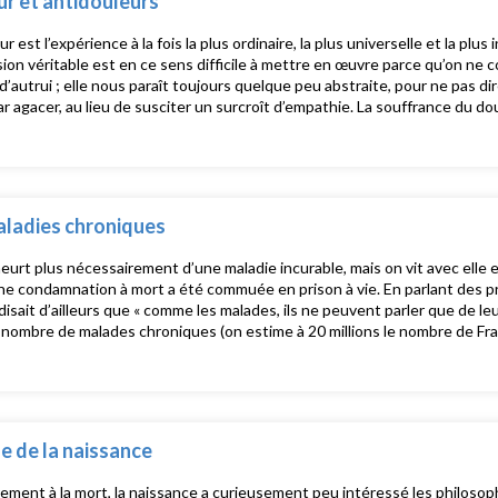
r et antidouleurs
re, formatrice Yannis Constantinidès, philosophe, animateur John Lim, th
 Spinhirny, philosophe, directeur d’hôpital Cécile Vinot, infirmière, cadre
r est l’expérience à la fois la plus ordinaire, la plus universelle et la plus
on véritable est en ce sens difficile à mettre en œuvre parce qu’on ne
d’autrui ; elle nous paraît toujours quelque peu abstraite, pour ne pas dir
 agacer, au lieu de susciter un surcroît d’empathie. La souffrance du do
e à rester silencieuse, comme Le Cri lancinant de Munch. Cette douleur 
nt représente un défi existentiel pour notre civilisation douillette, pallia
inconfort. Or, une réponse strictement médicale au problème du mal et du
s antalgiques sont au fond l’écoute, bienveillante sans être complaisante,
e » dont parle Stefan Zweig dans La Pitié dangereuse. Avec : Judith Arnou
aladies chroniques
inidès, philosophe, animateur John Lim, théologien, conférencier, animat
r d’hôpital Cécile Vinot, infirmière, cadre de santé
urt plus nécessairement d’une maladie incurable, mais on vit avec elle 
ne condamnation à mort a été commuée en prison à vie. En parlant des p
isait d’ailleurs que « comme les malades, ils ne peuvent parler que de leu
 nombre de malades chroniques (on estime à 20 millions le nombre de Fran
ation des prisons. La problématique de la non-observance est dès lors 
tout pour s’évader de cette réalité quotidienne écrasante. Sorte de prot
 à tort, qui refuse que son identité se réduise à sa pathologie.
e de la naissance
ement à la mort, la naissance a curieusement peu intéressé les philosophe