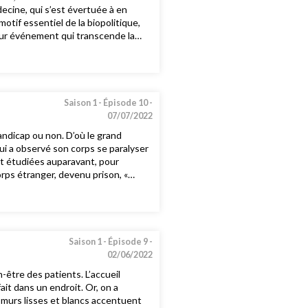
decine, qui s’est évertuée à en
otif essentiel de la biopolitique,
 planning familial et de tout cadre
x éditions Payot en mars 2020, «
ce / Yannis Constantinidès,
Spinhirny, philosophe, directeur
Saison 1 -
Épisode 10 -
07/07/2022
andicap ou non. D’où le grand
ui a observé son corps se paralyser
t étudiées auparavant, pour
rps étranger, devenu prison, «
est pas facile de (bien) se
aut résister aux deux écueils
Saison 1 -
Épisode 9 -
02/06/2022
-être des patients. L’accueil
s un endroit. Or, on a
s murs lisses et blancs accentuent