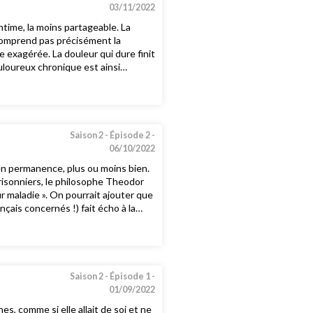
éologien, conférencier, animateur
03/11/2022
 de santé
 intime, la moins partageable. La
 comprend pas précisément la
e exagérée. La douleur qui dure finit
uloureux chronique est ainsi
totale, réfractaire à tout
tive, qui rêve d’éradiquer toute
 mal-être ne suffit pas : les
 et la « pitié non sentimentale mais
lt, infirmière, formatrice Yannis
Saison 2 -
Épisode 2 -
eur Frédéric Spinhirny, philosophe,
06/10/2022
en permanence, plus ou moins bien.
risonniers, le philosophe Theodor
r maladie ». On pourrait ajouter que
çais concernés !) fait écho à la
capitale, de nombreux malades
estation silencieuse du prisonnier
Saison 2 -
Épisode 1 -
01/09/2022
s, comme si elle allait de soi et ne