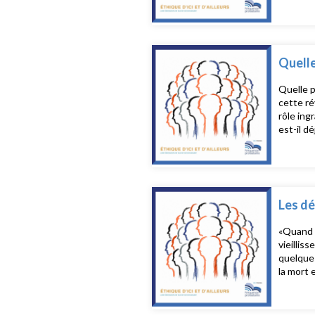
par une 
pourtant
ajustée 
accompag
autant de
Quelle
rubrique
Arnoult et Cé
Quelle p
directri
cette ré
rôle ing
est-il d
pour nou
l’import
en « smo
Yannis C
philosop
Les dé
«Quand o
vieillis
quelques
la mort 
de la déc
individu
ne devie