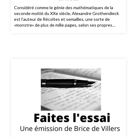
Considéré comme le génie des mathématiques de la
seconde moitié du XXe siècle, Alexandre Grothendieck
est l’auteur de Récoltes et semailles, une sorte de
«monstre» de plus de mille pages, selon ses propres
termes. Le tapuscrit mythique, qui s’ouvre sur une
critique acerbe de l’éthique des mathématiciens,
emmènera le lecteur jusque dans les territoires intimes
d’une expérience spirituelle après l’avoir initié à l’écologie
radicale. Dans cette tresse littéraire s’entremêlent
plusieurs récits, «un voyage à la découverte d’un passé;
une méditation sur l’existence; un tableau de mœurs
d’un milieu et d’une époque (ou le tableau du glissement
insidieux et implacable d’une époque à une autre…); une
enquête (quasiment policière par moments, et en
d’autres frisant le roman de cape et d’épée dans les
basfonds de la mégapolis mathématique…); une vaste
divagation mathématique (qui en sèmera plus d’un…); […]
un journal intime; une psychologie de la découverte et
de la création; un réquisitoire (impitoyable, comme il se
doit…), voire un règlement de comptes dans “le beau
monde mathématique” (et sans faire de cadeaux…)».