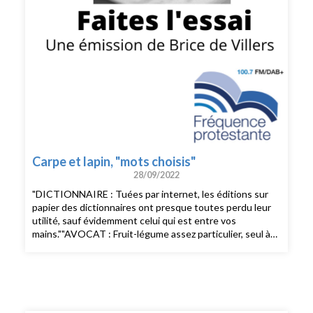
Halévy, Martin du Gard, Camus et bien d’autres –, c’est lui
que nous voyons comme dans un miroir. Dans ces textes,
classés par thèmes mais si divers, on trouvera le meilleur
de Berl. Car il n’est jamais plus frappant que quand il
réagit à une lecture ou à un événement, passe de la
réaction à la réflexion et s’élève avec facilité à l’essentiel.
Lalecture de Berl est l’une des plus enrichissantes qui
soient, souligne Bernard de Fallois dans sa préface. Elle
nous permet de rencontrer l’un des esprits les plus
complets, les plus intelligents, les plus justes de notre
temps.
Carpe et lapin, "mots choisis"
28/09/2022
"DICTIONNAIRE : Tuées par internet, les éditions sur
papier des dictionnaires ont presque toutes perdu leur
utilité, sauf évidemment celui qui est entre vos
mains.""AVOCAT : Fruit-légume assez particulier, seul à
contenir des lipides.""LIBERTAIRE : Anarchiste, mais en
plus distingué."Après les souvenirs en désordre
alphabétique de Libera me (Gallimard, 2014 et 2015),
François Gibault, écrivain et avocat, défenseur des
œuvres de Louis-Ferdinand Céline et de Jean Dubuffet,