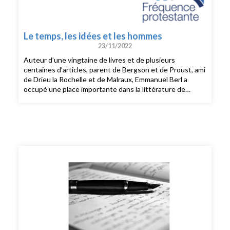
Le temps, les idées et les hommes
23/11/2022
Auteur d’une vingtaine de livres et de plusieurs
centaines d’articles, parent de Bergson et de Proust, ami
de Drieu la Rochelle et de Malraux, Emmanuel Berl a
occupé une place importante dans la littérature de
l’entre-deux-guerres. Modèle d’esprit critique, sans
conformisme ni dogmatisme, il est un représentant très
original de la pensée libérale. Il est aussi, par l’acuité de
son jugement et la limpidité du style, un grand moraliste
français. Essayiste, historien, pamphlétaire, journaliste
politique, écrivain d’art, mémorialiste, Berl a touché à
beaucoup de genres. Il passe de Tamerlan à l’affaire
Dreyfus, d’un cours de Bergson à une lecture de Simone
Weil, de la sagesse de Goethe à l’amour chez Proust, de
la Kabbale à la psychanalyse. À travers mille anecdotes,
portraits, souvenirs ou citations, il s’interroge aussi sur
l’oubli, le progrès, le langage, la culture, la révolution, la
mort. Il avait un goût extrême de l’amitié. Dans les
hommages qu’il a rendus à tel ou tel de ses amis – Daniel