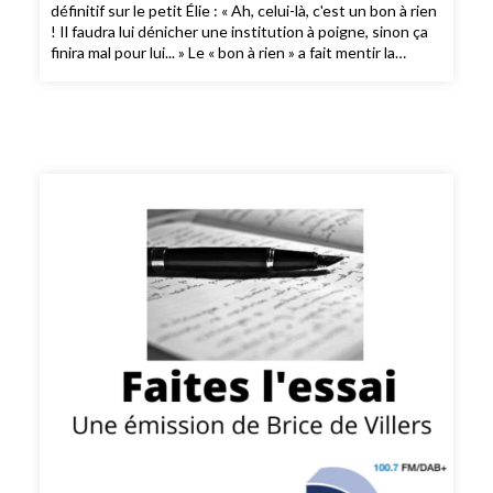
définitif sur le petit Élie : « Ah, celui-là, c'est un bon à rien
! Il faudra lui dénicher une institution à poigne, sinon ça
finira mal pour lui... » Le « bon à rien » a fait mentir la
pythie du désert : il sera historien, essayiste,
chroniqueur, journaliste, diplomate, professeur d'histoire
de l'Occident moderne, intellectuel public et homme
d'action. Il est l'enfant des deux tragédies du XXe siècle :
un père né en Bessarabie, officier dans l'Armée rouge et
combattant sur le front de l'Est (Leningrad, Moscou,
Stalingrad) puis emprisonné par la Securitate en
Roumanie pour « cosmopolitisme » ; une mère qui a
survécu à la déportation mais y a perdu deux enfants et
sa santé mentale... En 1961, son père reçoit enfin le «
certificat de voyage » tant espéré. Une nouvelle vie
commence : après un séjour d'un an dans un kibboutz au
nord du Néguev, le jeune adolescent travaille pour payer
ses études au collège français Saint-Joseph de Jaffa.
Incorporé dans Tsahal comme parachutiste, il participe à
la guerre des Six-Jours, puis, comme réserviste, à la
première guerre du Liban. À l'Université Hébraïque de
Jérusalem, puis à Tel-Aviv, il se passionne pour la
séquence qui va de la fin du Moyen Âge à la Révolution
française et passe sa thèse de doctorat d'histoire à la
Sorbonne. La France devient sa « seconde patrie