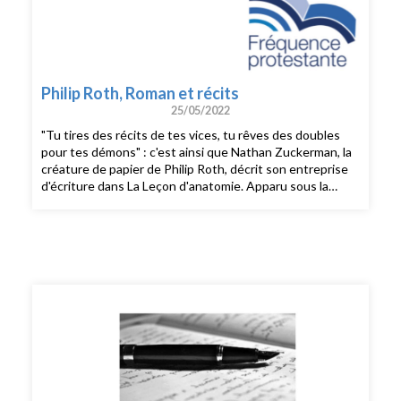
intellectuelle et affective ». Membre du comité central du
parti travailliste israélien, il décline le poste de chef de
cabinet de Shimon Peres et tourne ainsi le dos à une
carrière politique prometteuse. Mais il sera nommé
ambassadeur d'Israël en France en 2000. Cofondateur
Philip Roth, Roman et récits
du musée de l'Europe à Bruxelles, il sera « le plus israélien
25/05/2022
des Européens et le plus européen des Israéliens ».
"Tu tires des récits de tes vices, tu rêves des doubles
pour tes démons" : c'est ainsi que Nathan Zuckerman, la
créature de papier de Philip Roth, décrit son entreprise
d'écriture dans La Leçon d'anatomie. Apparu sous la
plume de l'écrivain Peter Tarnopol dans Ma vie d'homme
(1974), ce double assumé du fictif Tarnopol et de Roth,
lequel les invente tous deux en vertu d'un processus de
création fait de reflets et de répliques, prend pour ainsi
dire vie dans le premier cycle romanesque qui lui est
consacré, Zuckerman enchaîné.Cette série de romans -
une trilogie et son épilogue - offre à Roth l'occasion
d'exposer les métamorphoses de la subjectivité. Elle met
en scène quatre moments-clefs de la carrière de
Zuckerman : la relation de l'aspirant écrivain avec son
mentor (L'Écrivain fantôme, 1979) ; le romancier devenu
une célébrité et la victime de son succès (Zuckerman