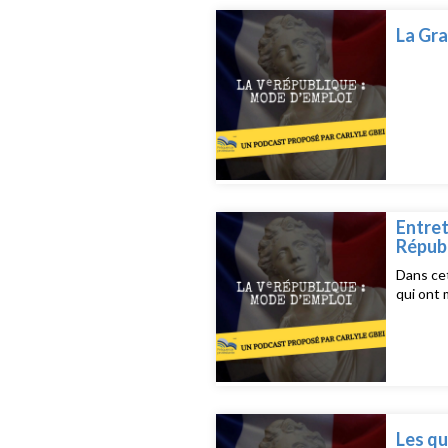
La Gra
Entret
Répub
Dans cet
qui ont
Les qu