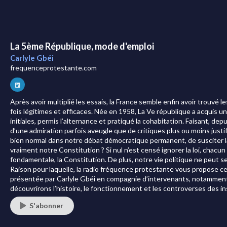
La 5ème République, mode d'emploi
Carlyle Gbéi
frequenceprotestante.com
Après avoir multiplié les essais, la France semble enfin avoir trouvé les
fois légitimes et efficaces. Née en 1958, La Ve république a acquis u
initiales, permis l’alternance et pratiqué la cohabitation. Faisant, depu
d’une admiration parfois aveugle que de critiques plus ou moins justif
bien normal dans notre débat démocratique permanent, de susciter la 
vraiment notre Constitution ? Si nul n’est censé ignorer la loi, chacun d
fondamentale, la Constitution. De plus, notre vie politique ne peut se
Raison pour laquelle, la radio fréquence protestante vous propose c
présentée par Carlyle Gbéi en compagnie d’intervenants, notamment
découvrirons l’histoire, le fonctionnement et les controverses des in
S'abonner