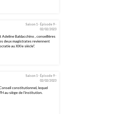
Saison 1 -
Épisode 9 -
02/02/2023
t Adeline Baldacchino , conseillères
 Les deux magistrates reviennent
ratie au XXIe siècle".
Saison 1 -
Épisode 9 -
02/02/2023
Conseil constitutionnel, lequel
H au siège de l’institution.