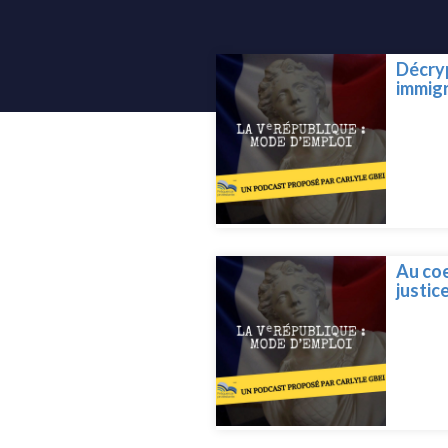
Décryp
immig
Au coe
justic