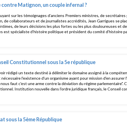
 contre Matignon, un couple infernal ?
uyant sur les témoignages d’anciens Premiers ministres, de secrétaires 
, de collaborateurs et de journalistes accrédités, Jean Garrigues se plac
 intimes, de leurs décisions les plus fortes ou les plus douloureuses et 
s est spécialiste d’histoire politique et président du comité d’histoire p
seil Constitutionnel sous la 5e république
oir rédigé un texte destiné à délimiter le domaine assigné à la compét
 nécessaire l'existence d'un organisme ayant pour mission d'en assurer l
ous faut c'est une arme contre la déviation du régime parlementaire". Cette arme c'est le conseil
tionnel. Institution nouvelle dans l'ordre juridique français, le Conseil co
n française du 4 octobre 1958 mais n'est installé que le 5 mars 1959. Depuis son installation , cette
ion suscite à la fois admiration chez certains et méfiance chez d'autres.
at sous la 5ème République