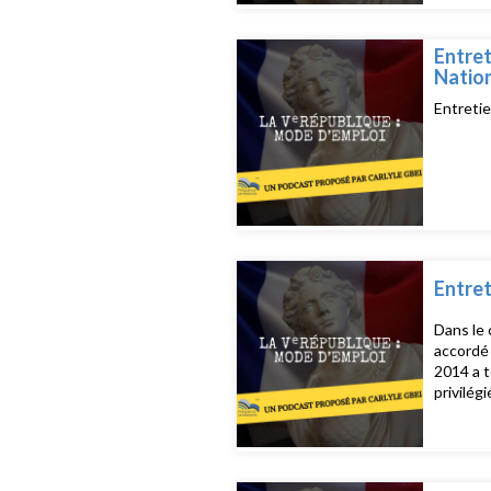
Entret
Natio
Entretie
Entret
Dans le 
accordé 
2014 a t
privilég
haute ch