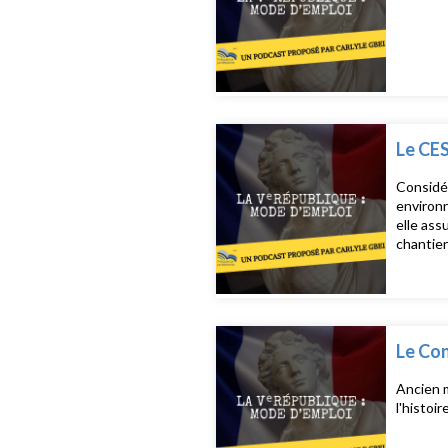
Le CES
Considér
environn
elle ass
chantier
Le Con
Ancien m
l'histoi