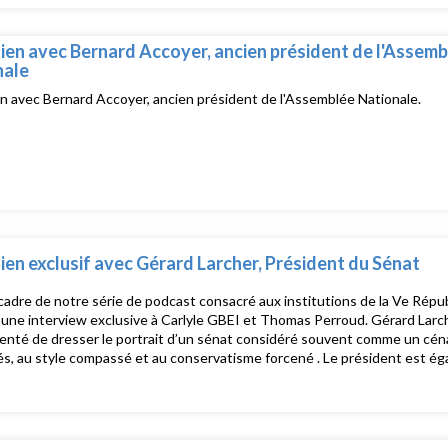
ien avec Bernard Accoyer, ancien président de l'Assemb
nale
n avec Bernard Accoyer, ancien président de l'Assemblée Nationale.
ien exclusif avec Gérard Larcher, Président du Sénat
cadre de notre série de podcast consacré aux institutions de la Ve Répub
une interview exclusive à Carlyle GBEI et Thomas Perroud. Gérard Larcher
enté de dresser le portrait d’un sénat considéré souvent comme un céna
iés, au style compassé et au conservatisme forcené . Le président est éga
ambre dans un contexte politique marqué par une majorité relative à l’