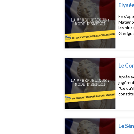
Elysée
En s’app
Matignon
les plus
Garrigue
Le Con
Après av
jugèrent
"Ce qu'il n
constitu
Constitutio
institut
Le Sén