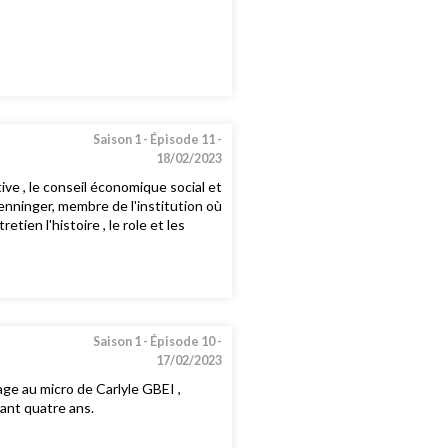
Saison 1 -
Épisode 11 -
18/02/2023
ve , le conseil économique social et
nninger, membre de l'institution où
ien l'histoire , le role et les
Saison 1 -
Épisode 10 -
17/02/2023
ge au micro de Carlyle GBEI ,
rant quatre ans.