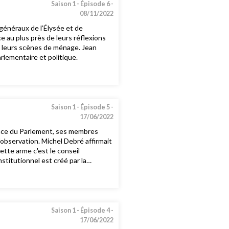
Saison 1 -
Épisode 6 -
08/11/2022
généraux de l’Élysée et de
e au plus près de leurs réflexions
de leurs scènes de ménage. Jean
arlementaire et politique.
Saison 1 -
Épisode 5 -
17/06/2022
ence du Parlement, ses membres
'observation. Michel Debré affirmait
nstitutionnel est créé par la
Saison 1 -
Épisode 4 -
17/06/2022