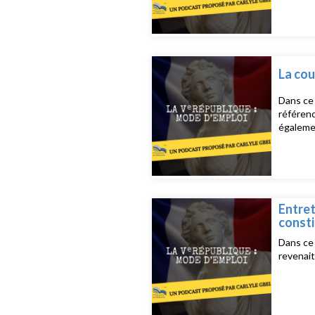
La cou
Dans ce 
référend
égalemen
Entret
consti
Dans ce 
revenait