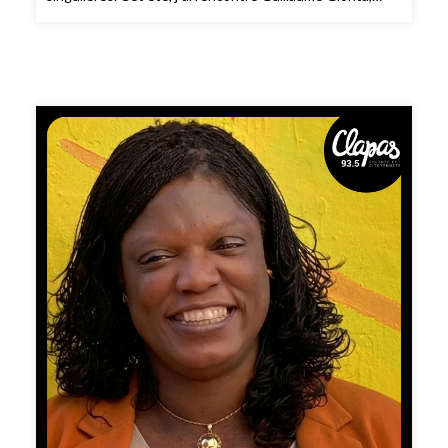
directeur artistique des saisons de concerts de la
cathédrale Saint-Pierre de Montpellier et organiste
titulaire du grand orgue. Ce prestigieux instrument,
véritable trésor du patrimoine culturel montpelliérain,
participe activement au rayonnement musical de la ville.
Tout au long de l´année, de nombreuses occasions
permettent d´apprécier ce joyau classé monument
historique - notamment chaque année, le Festival
International d´Orgue, un rendez-vous exceptionnel qui
offre, chaque samedi de juin à septembre, des concerts
gratuits réunissant des organistes venus du monde
entier. Laissons-nous guider par l´oreille musicale de
Guillaume Gionta. 📻 Pour ne manquer aucun nouvel
épisode de «Ma Vie en Rose», abonnez-vous dès
maintenant sur votre plateforme de podcasts préférée.
Chaque semaine, laissez-vous porter par un nouveau
portrait sonore pour nourrir une vie plus positive,
constructive et créative.Si ce podcast vous plaît, pensez
à le partager autour de vous : c’est le meilleur moyen de
nous aider à le faire connaître au plus grand nombre.
Vous pouvez aussi nous soutenir en laissant quelques
étoiles et un commentaire, cela fait toute la différence.
Bonne écoute … et bon partage !À retrouver sur toutes