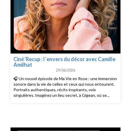
Ciné´Recup : l´envers du décor avec Camille
Amilhat
29/06/2026
🎧 Un nouvel épisode de Ma Vie en Rose : une immersion
sonore dans la vie de celles et ceux qui nous entourent.
Portraits authentiques, récits inspirants, voix
singulières. Imaginez un lieu secret, à Gigean, où se
cachent les décors de grands succès du cinéma français :
« Le Comte de Monte-Cristo », « L´Amour ouf » ou les
séries « Panda », « Un si Grand Soleil » ... Bienvenue dans
le hangar de 2 500 mètres carrés de stockage chez
Camille Amilhat, la co-fondatrice de Ciné Récup. Son
obsession ? Sauver de la déchetterie des milliers de