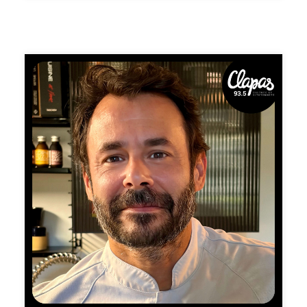
prédestinait Jean-Louis Vanhille à devenir médecin. Son
parcours se construit au fil des rencontres et des
déménagements, presque comme une aventure. D´abord
tenté par l´ingénierie, puis par la chirurgie dentaire, il
trouve finalement sa voie au contact du milieu hospitalier
et d´amis étudiants. Une révélation où les opportunités
croisent ses envies et surtout, la découverte d´une
vocation. La suite est tout aussi surprenante. Dès ses
premiers stages, Jean-Louis ne se contente pas d
´observer : il s´implique davantage que prévu,
notamment aux urgences. Là, il gagne rapidement la
confiance des internes, enchaîne les gestes techniques
- sutures, plâtres - et entre en contact direct avec les
patients. Loin des grands hôpitaux où les étudiants
restent en retrait, il fait le choix des structures
périphériques, plus concrètes, plus humaines. Presque
naturellement, cette immersion le mène vers une
évidence : la médecine générale. 📻 Pour ne manquer
aucun nouvel épisode de «Ma Vie en Rose», abonnez-
vous dès maintenant sur votre plateforme de podcasts
préférée. Chaque semaine, laissez-vous porter par un
nouveau portrait sonore pour nourrir une vie plus
positive, constructive et créative.Si ce podcast vous
plaît, pensez à le partager autour de vous : c’est le