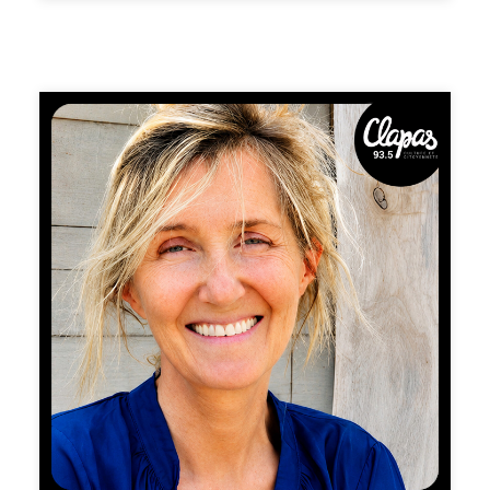
des villes : Mara. Depuis dix ans, Mara explore une
silhouette à la fois intime et universelle : son
personnage, une figure blanche marquée d'une croix
noire. Récemment salué par Forbes et GraffitiArt
Magazine, il le décrit, comme étant "ni quelqu'un ni
personne. Il est une présence, un miroir. » Mara dont la
renommée ne cesse de croître, en séduisant un public
toujours plus large, aux quatre coins du monde, partage
son atelier au coeur du tiers-lieu Restanque à
Montpellier, un espace vibrant dédié à l´art urbain et
contemporain. Découvrez le parcours fascinant de ce
talent, ses influences uniques et l'impact profond de son
oeuvre, qui continue d´inspirer et de captiver les
passionnés d'art. Merci infiniment à Laura Mari
(Divergence « Terrain vague » et chargée de com Line-
Up)📻 Pour ne manquer aucun nouvel épisode de «Ma
Vie en Rose», abonnez-vous dès maintenant sur votre
plateforme de podcasts préférée. Chaque semaine,
laissez-vous porter par un nouveau portrait sonore pour
nourrir une vie plus positive, constructive et créative.Si
ce podcast vous plaît, pensez à le partager autour de
vous : c’est le meilleur moyen de nous aider à le faire
connaître au plus grand nombre. Vous pouvez aussi nous