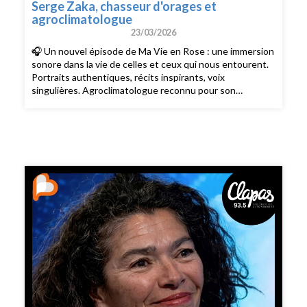
Serge Zaka, chasseur d'orages et
Bonne écoute … et bon partage !À retrouver sur toutes
agroclimatologue
les plateformes | Suivez-nous sur Instagram & Facebook
23/03/2026
& Linkedin | Une émission de Radio Clapas.
🎧 Un nouvel épisode de Ma Vie en Rose : une immersion
sonore dans la vie de celles et ceux qui nous entourent.
Portraits authentiques, récits inspirants, voix
singulières. Agroclimatologue reconnu pour son
engagement pédagogique auprès des agriculteurs et
des médias, Serge Zaka est aussi l'un des plus grands
photographes d'orages de sa génération. Grâce à une
expertise qui lui permet d'allier la rigueur scientifique
pour anticiper la position de l'orage et l'esthétisme
artistique, il saisit des instants d'une netteté rare,
transformant des phénomènes météo souvent
exceptionnels, parfois dangereux, en véritables oeuvres
d'art. Place au terrain pour une immersion en plein orage.
... La nuit, Serge capture les orages et le jour, il pratique
son métier d'agroclimatologue. Son rôle ? Décrypter
l'impact direct du dérèglement climatique sur nos
assiettes. Entre gels tardifs et grêles violentes, il
cherche des solutions concrètes pour une agriculture
résiliente. Mais comment passe-t-on de l'analyse météo
à la stratégie agricole ? Pourquoi son travail est-il devenu