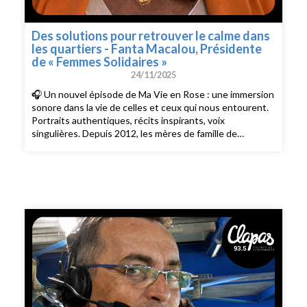
les plateformes | Suivez-nous sur Instagram & Facebook
& Linkedin | Une émission de Radio Clapas.
Des solutions pour retrouver le calme dans
les quartiers - Fanta Macalou, Présidente
de « Femmes Solidaires »
24/11/2025
🎧 Un nouvel épisode de Ma Vie en Rose : une immersion
sonore dans la vie de celles et ceux qui nous entourent.
Portraits authentiques, récits inspirants, voix
singulières. Depuis 2012, les mères de famille de
Villeneuve-Saint-Georges se mobilisent pour apaiser les
tensions entre jeunes dans leurs quartiers. Leur
engagement, structuré au sein de l´association «
Femmes Solidaires de Villeneuve et d´ailleurs » (FSDVA),
a valu à Fanta Macalou de recevoir le prix EllesdeFrance
en 2020. Dans leur local, les membres de l´association
accueillent le matin, les adultes pour les accompagner
dans la lutte contre la précarité numérique. L´après-midi,
elles se consacrent à l´aide aux devoirs pour les enfants.
Et la nuit, ce groupe de Mamans surnommé « la brigade
des Daronnes » agit directement sur le terrain afin d´aller
au-devant des affrontements et de maintenir le dialogue
avec les jeunes. L´Association est devenue un véritable