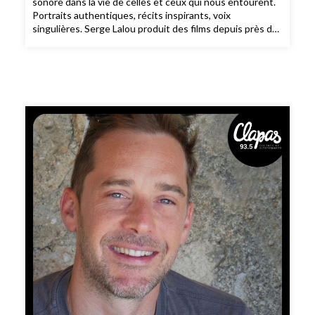
sonore dans la vie de celles et ceux qui nous entourent.
Portraits authentiques, récits inspirants, voix
singulières. Serge Lalou produit des films depuis près de
quarante ans. Aux Films d´Ici et aux Films d´Ici
Méditerranée, il a accompagné plusieurs centaines d
´oeuvres, pour le cinéma et la télévision, en restant fidèle
à une même exigence : défendre des écritures
singulières et des points de vue incarnés. De « Être et
avoir » de Nicolas Philibert à « Valse avec Bachir" d´Ari
Folman, jusqu´à « Josep » d´Aurel, les films qu´il produit
circulent, marquent, déplacent le regard. Ils partagent
une même attention au réel, sans jamais renoncer à une
forme. Son travail de producteur tient moins d´une
logique de fabrication que d´un compagnonnage :
repérer, accompagner, parfois résister, toujours tenir une
ligne. Dans ce portrait sonore, il revient sur ce qui fait un
film aujourd´hui : un geste, une nécessité et les
conditions pour qu´il existe. Extraits : « Être et avoir » de
Nicolas Philibert, « Animus Femina » de Eliane de Latour, «
Josep » de Aurel📻 Pour ne manquer aucun nouvel
épisode de «Ma Vie en Rose», abonnez-vous dès
maintenant sur votre plateforme de podcasts préférée.
Chaque semaine, laissez-vous porter par un nouveau
portrait sonore pour nourrir une vie plus positive,