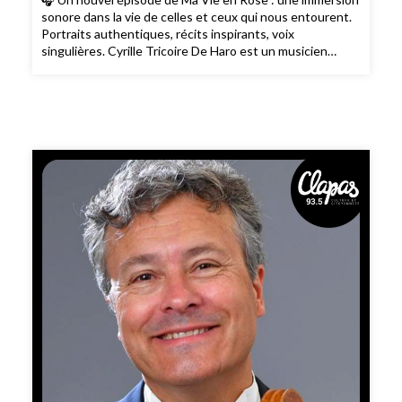
sonore dans la vie de celles et ceux qui nous entourent.
Portraits authentiques, récits inspirants, voix
singulières. Cyrille Tricoire De Haro est un musicien
français de renom, principalement reconnu pour sa
carrière exceptionnelle en tant que violoncelliste au sein
de l'Opéra Orchestre National de Montpellier
témoignant d'une profonde fidélité et d'une place
centrale au sein de cette institution. Au-delà, Cyrille est
très investi dans la transmission : il a enseigné au
Conservatoire, accompagne des musiciens amateurs et
anime même des ateliers. Toujours curieux d´innover, il
explore aussi l´électronique en direct, collabore avec des
compositeurs comme Christophe Héral et développe
des projets originaux mêlant voix et violoncelle. C´est à
travers son atelier "À vos pupitres", qui réuni 70
violoncellistes amateurs, de différents âges et niveaux,
que Cyrille nous parle de ses autres projets toujours à la
recherche d´un souffle collectif. On s´accorde et on y va
... Merci infiniment à Christophe Héral, compositeur et
musicien Extraits : Répétition publique de l´atelier « A
vos pupitres » dirigé par Cyrille Tricoire de Haro📻 Pour
ne manquer aucun nouvel épisode de «Ma Vie en Rose»,
abonnez-vous dès maintenant sur votre plateforme de