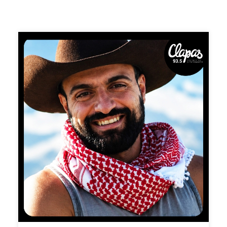
plus célèbre de France. Mais derrière le vulgarisateur se
cache un expert qui tire la sonnette d'alarme depuis des
années. En 2021, ses prévisions s'étaient
malheureusement vérifiées, marquant le pays par une
crise agricole sans précédent. Moins 50 % de récolte
pour certains fruits, des pertes colossales... un
traumatisme qui aurait pu être atténué par une meilleure
anticipation. Aujourd'hui, Serge est partout car son
expertise reconnue est devenue vitale. Nous allons
discuter avec lui de l'avenir de nos campagnes et des
solutions pour faire face au dérèglement climatique.
Merci infiniment à Maxime Thuillez Greenletter Club et à
Pierre-Jean Pignède de radio Clapas Extraits : Pourquoi
notre agriculture va s'effondrer ? Serge ZAKA -
GreenletterClub 📻 Pour ne manquer aucun nouvel
épisode de «Ma Vie en Rose», abonnez-vous dès
maintenant sur votre plateforme de podcasts préférée.
Chaque semaine, laissez-vous porter par un nouveau
portrait sonore pour nourrir une vie plus positive,
constructive et créative.Si ce podcast vous plaît, pensez
à le partager autour de vous : c’est le meilleur moyen de
nous aider à le faire connaître au plus grand nombre.
Vous pouvez aussi nous soutenir en laissant quelques
étoiles et un commentaire, cela fait toute la différence.