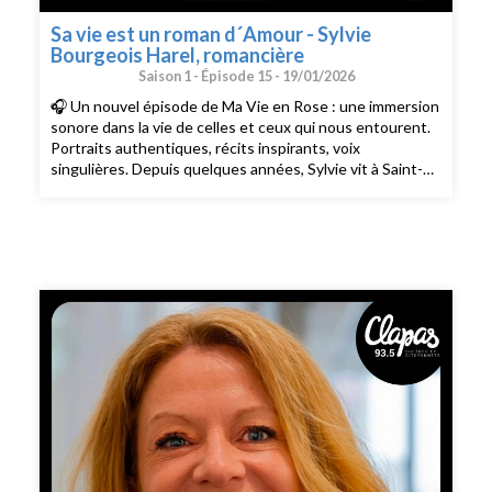
soutenir en laissant quelques étoiles et un commentaire,
cela fait toute la différence. Bonne écoute … et bon
Sa vie est un roman d´Amour - Sylvie
partage !À retrouver sur toutes les plateformes | Suivez-
Bourgeois Harel, romancière
nous sur Instagram & Facebook & Linkedin | Une
Saison 1 -
Épisode 15 -
19/01/2026
émission de Radio Clapas.
🎧 Un nouvel épisode de Ma Vie en Rose : une immersion
sonore dans la vie de celles et ceux qui nous entourent.
Portraits authentiques, récits inspirants, voix
singulières. Depuis quelques années, Sylvie vit à Saint-
Tropez face à la mer Méditerranée qu´elle a toujours
fréquenté. Avant cela, Paris fut son terrain de jeu et c
´est à Saint-Germain-des-Près qu´elle découvre que l
´écriture devient une nécessité. Depuis, elle a publié une
dizaine de livres et partage ses textes sur Facebook, des
textes dont l´écriture est efficace, drôle parfois, mais
surtout toujours émouvante. Venue l´interroger sur son
métier de romancière, je me suis rapidement laissée
emporter par le récit d´une vie riche de rencontres, d
´audace et de curiosité. Je voulais qu´elle me confie une
partie de la sienne. En effet, derrière son sourire
lumineux et sa silhouette légère, la profondeur de son
regard m´a touchée : une profondeur qui est peut-être le
signe d'une blessure, d´un drame, en tous cas, une
profondeur qui apporte la justesse à ses mots. Ah oui, et