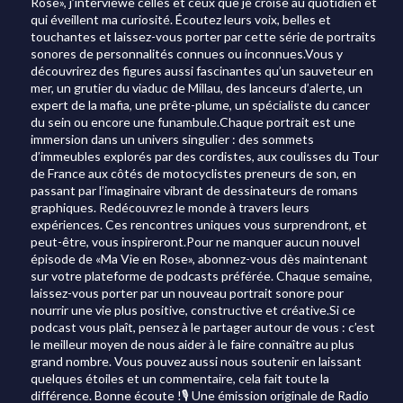
Rose», j’interviewe celles et ceux que je croise au quotidien et
qui éveillent ma curiosité. Écoutez leurs voix, belles et
touchantes et laissez-vous porter par cette série de portraits
sonores de personnalités connues ou inconnues.Vous y
découvrirez des figures aussi fascinantes qu’un sauveteur en
mer, un grutier du viaduc de Millau, des lanceurs d’alerte, un
expert de la mafia, une prête-plume, un spécialiste du cancer
du sein ou encore une funambule.Chaque portrait est une
immersion dans un univers singulier : des sommets
d’immeubles explorés par des cordistes, aux coulisses du Tour
de France aux côtés de motocyclistes preneurs de son, en
passant par l’imaginaire vibrant de dessinateurs de romans
graphiques. Redécouvrez le monde à travers leurs
expériences. Ces rencontres uniques vous surprendront, et
peut-être, vous inspireront.Pour ne manquer aucun nouvel
épisode de «Ma Vie en Rose», abonnez-vous dès maintenant
sur votre plateforme de podcasts préférée. Chaque semaine,
laissez-vous porter par un nouveau portrait sonore pour
nourrir une vie plus positive, constructive et créative.Si ce
podcast vous plaît, pensez à le partager autour de vous : c’est
le meilleur moyen de nous aider à le faire connaître au plus
grand nombre. Vous pouvez aussi nous soutenir en laissant
quelques étoiles et un commentaire, cela fait toute la
différence. Bonne écoute !🎙️ Une émission originale de Radio