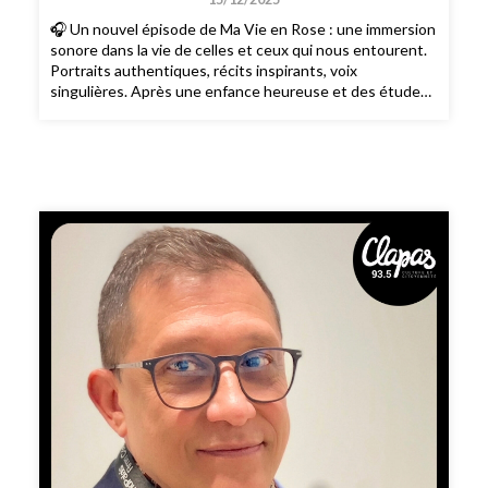
🎧 Un nouvel épisode de Ma Vie en Rose : une immersion
sonore dans la vie de celles et ceux qui nous entourent.
Portraits authentiques, récits inspirants, voix
singulières. Après une enfance heureuse et des études
brillantes en ingénierie - un Bac+5 dans la
thermodynamique et mécanique des fluides - Mathias
passe dix années entre bureaux d´études et grands
chantiers. Un métier qui le passionne. Cependant en
2017, il entame une thérapie qui enfin l´autorise à
concrétiser son rêve caché. Irrésistiblement attiré par la
scène, il comprend alors que le théâtre est le lieu où il se
sent véritablement vivant. Après quelques larmes, des
questions et des réponses, il se forme dans une école d
´art dramatique puis se lance rapidement dans le grand
bain ... Aujourd´hui, il est comédien et marionnettiste.
Mon coeur d´enfant lui a posé des questions sur son
métier de marionnettiste. En ce moment, il sillonne les
routes pour la grande tournée de fin d´année avec son
spectacle « Noël en Laponie ». Prêts pour un voyage
enchanté ? Ho Ho ho ! Partons à la rencontre du Père
Noël ... heu non, de Mathias !📻 Pour ne manquer aucun
nouvel épisode de «Ma Vie en Rose», abonnez-vous dès
maintenant sur votre plateforme de podcasts préférée.