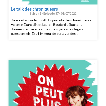
Le talk des chroniqueurs
Saison 1 -
Épisode 37 -
01/07/2022
Dans cet épisode, Judith Duportail et les chroniqueurs
Valentin Etancelin et Lauren Boudard débattent
librement entre eux autour de sujets aussi légers
qu’essentiels. Est-il immoral de partager des
screenshots de conversations privées ? Peut-on réussir
sans se la raconter sur les réseaux sociaux ? Faut-il se
greffer des cheveux ? Le voyage en solo est-il l’arnaque
du siècle ?CRÉDITS : On peut plus rien dire est un
podcast de Binge Audio animé par Judith Duportail.
Réalisation : Elisa Grenet. Production et édition :
Charlotte Baix. Générique : Josselin Bordat (musique) et
Bonnie Banane (voix). Identité graphique : Sébastien
Brothier (Upian). Direction des programmes : Joël Ronez.
Direction de la rédaction : David Carzon. Direction
générale : Gabrielle Boeri-Charles.