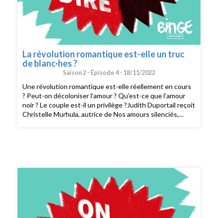
La révolution romantique est-elle un truc
de blanc·hes ?
Saison 2 -
Épisode 4 -
18/11/2022
Une révolution romantique est-elle réellement en cours
? Peut-on décoloniser l’amour ? Qu’est-ce que l’amour
noir ? Le couple est-il un privilège ?Judith Duportail reçoit
Christelle Murhula, autrice de Nos amours silenciés,
repenser la révolution romantique depuis les marges et
Douce Dibondo, poétesse et autrice.Pour aller plus loin
:L’article de Costanza Spina, Nous sommes à l’aube d’une
révolution romantique intersestionnelle, qui explique et
décrit le concept de révolution romantique.CRÉDITS :
On peut plus rien dire est un podcast de Binge Audio
animé par Judith Duportail. Réalisation : Quentin
Bresson. Production et édition : Charlotte Baix.
Générique : Josselin Bordat (musique) et Bonnie Banane
(voix). Identité graphique : Sébastien Brothier (Upian).
Direction des programmes : Joël Ronez. Direction de la