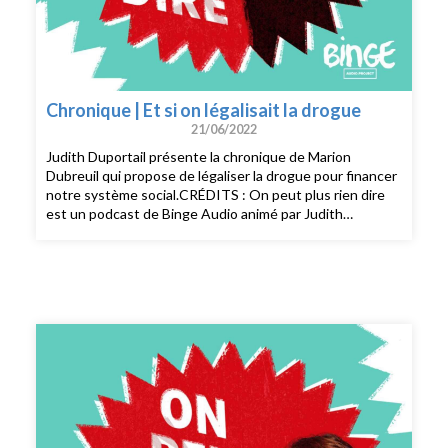
Chronique | Et si on légalisait la drogue
21/06/2022
Judith Duportail présente la chronique de Marion
Dubreuil qui propose de légaliser la drogue pour financer
notre système social.CRÉDITS : On peut plus rien dire
est un podcast de Binge Audio animé par Judith
Duportail. Prise de son et réalisation : Quentin Bresson.
Production et édition : Charlotte Baix. Générique :
Josselin Bordat (musique) et Bonnie Banane (voix).
Identité graphique : Sébastien Brothier (Upian).
Direction des programmes : Joël Ronez. Direction de la
rédaction : David Carzon. Direction générale : Gabrielle
Boeri-Charles.