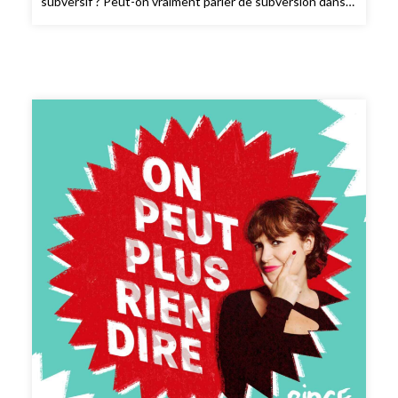
subversif ? Peut-on vraiment parler de subversion dans
des œuvres d'auteurs comme celles de Bastien Vivès ?
Qui sont vraiment les esprits libres de notre époque ?
Qui peut parler publiquement sans prendre de risques
aujourd’hui ? Quel lien peut-on faire entre sobriété et
subversion ? Judith Duportail rencontre Claire Touzard,
autrice de l’essai Sans alcool et du roman Féminin, les
deux parus chez Flammarion.CRÉDITS : On peut plus
rien dire est un podcast de Binge Audio animé par Judith
Duportail. Réalisation : Elisa Grenet. Production et
édition : Charlotte Baix. Générique : Josselin Bordat
(musique) et Bonnie Banane (voix). Identité graphique :
Sébastien Brothier (Upian). Direction des programmes :
Joël Ronez. Direction de la rédaction : David Carzon.
Direction générale : Gabrielle Boeri-Charles.