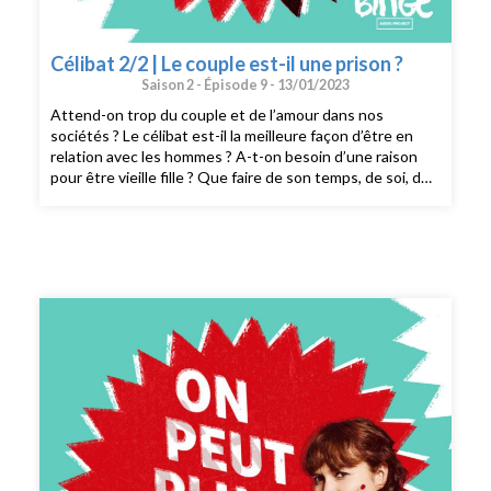
Célibat 2/2 | Le couple est-il une prison ?
Saison 2 -
Épisode 9 -
13/01/2023
Attend-on trop du couple et de l’amour dans nos
sociétés ? Le célibat est-il la meilleure façon d’être en
relation avec les hommes ? A-t-on besoin d’une raison
pour être vieille fille ? Que faire de son temps, de soi, de
sa vie, quand on est célibataire et sans enfants
? Comment créer des modèles de collaboration et
d’entraide autres que le couple ou la famille nucléaire
? Judith Duportail reçoit Marie Kock, journaliste et
autrice de Vieille fille (éd. La découverte, 2022)Pour aller
plus loin : À lire | Des nouvelles du monde, de Paulette
Jiles (éd. La table ronde, 2018)CRÉDITS : On peut plus
rien dire est un podcast de Binge Audio animé par Judith
Duportail. Prise de son : Quentin Bresson. Réalisation :
Estelle Colas et Paul Bertiaux. Production et édition :
Charlotte Baix. Générique : Josselin Bordat (musique) et
Bonnie Banane (voix). Identité graphique : Sébastien
Brothier (Upian). Direction des programmes : Joël Ronez.
Direction de la rédaction : David Carzon. Direction
générale : Gabrielle Boeri-Charles.