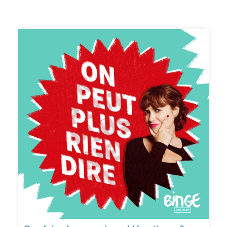
Suzanne Azmayesh, Asal Bagheri et Léane
Alestra.CRÉDITS : On peut plus rien dire est un podcast
de Binge Audio animé par Judith Duportail. Réalisation :
Quentin Bresson. Production et édition : Charlotte Baix.
Générique : Josselin Bordat (musique) et Bonnie Banane
(voix). Identité graphique : Sébastien Brothier (Upian).
Direction des programmes : Joël Ronez. Direction de la
rédaction : David Carzon. Direction générale : Gabrielle
Boeri-Charles.