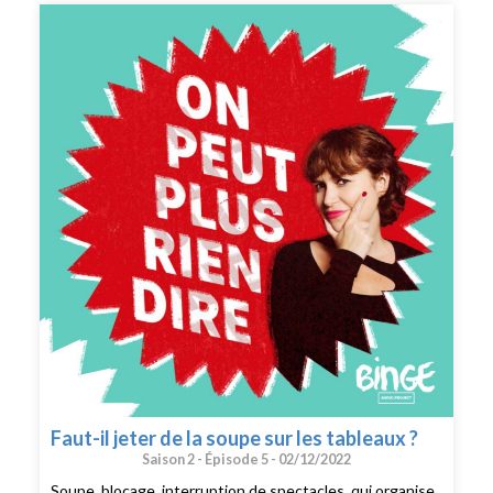
urgences, et Eva Tapiero, autrice avec Maud Le Rest des
Patientes d’Hippocrate (éd. Philippe Rey, 2022), une
enquête sur le sexisme en médecine. CRÉDITS : On
peut plus rien dire est un podcast de Binge Audio animé
par Judith Duportail. Réalisation : Paul Bertiaux.
Production et édition : Charlotte Baix. Générique :
Josselin Bordat (musique) et Bonnie Banane (voix).
Identité graphique : Sébastien Brothier (Upian).
Direction des programmes : Joël Ronez. Direction de la
rédaction : David Carzon. Direction générale : Gabrielle
Boeri-Charles.
Faut-il jeter de la soupe sur les tableaux ?
Saison 2 -
Épisode 5 -
02/12/2022
Soupe, blocage, interruption de spectacles, qui organise