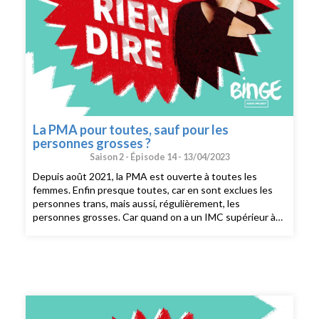
édition : Charlotte Baix. Générique : Josselin Bordat
(musique) et Bonnie Banane (voix). Identité graphique :
Sébastien Brothier (Upian). Direction des programmes :
Joël Ronez. Direction de la rédaction : David Carzon.
Direction générale : Gabrielle Boeri-Charles.
La PMA pour toutes, sauf pour les
personnes grosses ?
Saison 2 -
Épisode 14 -
13/04/2023
Depuis août 2021, la PMA est ouverte à toutes les
femmes. Enfin presque toutes, car en sont exclues les
personnes trans, mais aussi, régulièrement, les
personnes grosses. Car quand on a un IMC supérieur à
30, il devient difficile, voire impossible d’avoir accès à la
PMA.Alors existe-t-il des gens qui ont plus le droit de
faire des enfants que d’autres ? Ou de se faire aider pour
en faire ? Pourquoi refuser d’aider les personnes grosses
à faire en enfant ? Les risques médicaux sont-ils l’unique
raison de cette exclusion ? Et en réalité, si on exclut
systématiquement un groupe de personnes d’un accès à