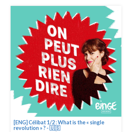
inceste ? Pourquoi choisir précisément maintenant un
artiste qui traite la pédocriminalité comme d’une farce ?
Comment a-t-il pu devenir le symbole d’une liberté
d’expression bafouée ?CRÉDITS : On peut plus rien dire
est un podcast de Binge Audio animé par Judith
Duportail. Réalisation : Quentin Bresson. Production et
édition : Charlotte Baix. Générique : Josselin Bordat
(musique) et Bonnie Banane (voix). Identité graphique :
Sébastien Brothier (Upian). Direction des programmes :
Joël Ronez. Direction de la rédaction : David Carzon.
Direction générale : Gabrielle Boeri-Charles.
[ENG] Célibat 1/2 : What is the « single
revolution » ? - 🇺🇸