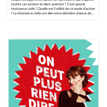
toutes ces actions et dans quel but ? C’est quoi la
résistance civile ? Quelle est l’utilité de ce mode d’action
? La résistance civile est elle notre dernière chance de
sauver la planète ? Pourra-t-on sauver notre planète
sans détruire le capitalisme ? Judith Duportail reçoit Loïc,
activiste engagé auprès de Dernière Rénovation, Paloma
Moritz, journaliste spécialiste de l'écologie chez Blast, et
Manuel Cervera-Marzal et auteur de Résister - Petite
histoire des luttes contemporaines (éd. 10|18,
2022)CRÉDITS : On peut plus rien dire est un podcast
de Binge Audio animé par Judith Duportail. Réalisation :
Elisa Grenet. Production et édition : Charlotte Baix.
Générique : Josselin Bordat (musique) et Bonnie Banane
(voix). Identité graphique : Sébastien Brothier (Upian).
Direction des programmes : Joël Ronez. Direction de la
rédaction : David Carzon. Direction générale : Gabrielle
Boeri-Charles.