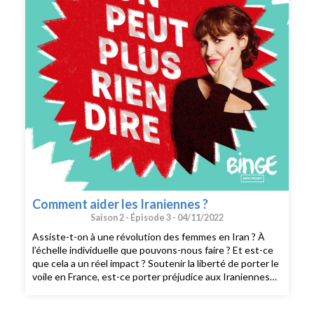
rédaction : David Carzon. Direction générale : Gabrielle
Boeri-Charles.
Comment aider les Iraniennes ?
Saison 2 -
Épisode 3 -
04/11/2022
Assiste-t-on à une révolution des femmes en Iran ? À
l’échelle individuelle que pouvons-nous faire ? Et est-ce
que cela a un réel impact ? Soutenir la liberté de porter le
voile en France, est-ce porter préjudice aux Iraniennes
? Que dire de la récupération politique de ces luttes par
l’extrême droite française ?Judith Duportail reçoit