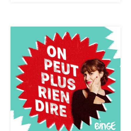
reçoit Laurent Bègue-Shankland, psychologue et
spécialiste des relations entre humains et animaux. Les
ressources citées : Le livre de Laurent Bègue-Shankland,
Face aux animaux (éd. Odile Jacob, 2022) Le film I…
comme Icare, de Henri Verneuil (fiction, 120 min,
1979)Eichmann à Jérusalem, de Hannah Arendt (reéd.
Gallimard, 1991)La sagesse de la pieuvre, de Pippa
Ehrlich et James Reed (documentaire, 90 min,
2020L’insoutenable légèreté de l’être, de Milan Kundera
(reéd. Gallimard, 2007)CRÉDITS : On peut plus rien dire
est un podcast de Binge Audio animé par Judith
Duportail. Réalisation : Quentin Bresson. Production et
édition : Charlotte Baix. Générique : Josselin Bordat
(musique) et Bonnie Banane (voix). Identité graphique :
Sébastien Brothier (Upian). Direction des programmes :
Joël Ronez. Direction de la rédaction : David Carzon.
Direction générale : Gabrielle Boeri-Charles.