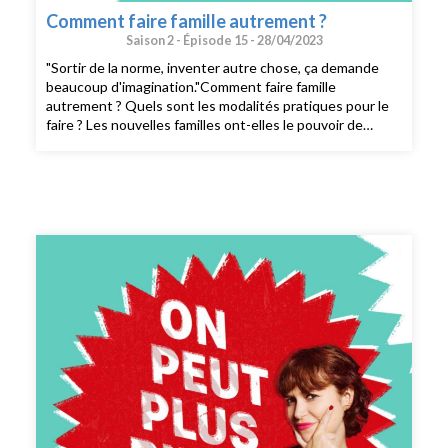
Comment faire famille autrement ?
Saison 2 -
Épisode 15 -
28/04/2023
"Sortir de la norme, inventer autre chose, ça demande
beaucoup d'imagination."Comment faire famille
autrement ? Quels sont les modalités pratiques pour le
faire ? Les nouvelles familles ont-elles le pouvoir de
changer le monde ? Comment s'entraider entre familles
différentes ? Les ami·es peuvent-ils consituter une
famille ?Judith Duportail reçoit Gabrielle Richard,
sociologue et autrice, Mariama Soiby, avocate et
ancienne présidente de l’association Mam’en Solo et
Camille Victorine, autrice.Les ressources citées :Faire
famille autrement, de Gabrielle Richard (Binge Audio
Éditions, 2022)Ma maman est bizarre, de Camille
Victorine (éd. La Ville Brule, 2020)Pregnant Butch: Nine
long months spent in drag, de A. K. Summers (éd. Soft
Skull, 2014)Le festival dont parlait Mariama Soiby se
déroulera les 7-8 octobre 2023 à L’Attribut, tiers lieu à
Ris-Orangis et il est organisé par Les Diversel·les.🔗
PRÉCOMMANDEZ "MATERNITÉS REBELLES", le livre de
Judith Duportail sur Ulule.fr CRÉDITS : On peut plus rien
dire est un podcast de Binge Audio animé par Judith
Duportail. Réalisation : Paul Bertiaux. Production et