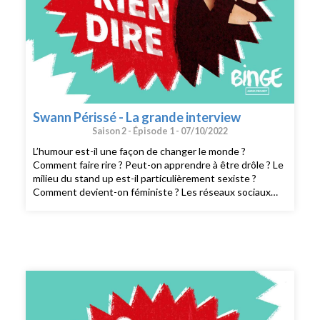
Swann Périssé - La grande interview
Saison 2 -
Épisode 1 -
07/10/2022
L’humour est-il une façon de changer le monde ?
Comment faire rire ? Peut-on apprendre à être drôle ? Le
milieu du stand up est-il particulièrement sexiste ?
Comment devient-on féministe ? Les réseaux sociaux
protègent-ils assez les créatrices de contenus ?
Comment gérer la pression des algorithmes ?Judith
Duportail reçoit Swann Périssé, artiste, humoriste et
vidéaste.CRÉDITS : On peut plus rien dire est un
podcast de Binge Audio animé par Judith Duportail. Prise
de son : Paul Bertiaux. Réalisation : Quentin Bresson.
Production et édition : Charlotte Baix. Générique :
Josselin Bordat (musique) et Bonnie Banane (voix).
Identité graphique : Sébastien Brothier (Upian).