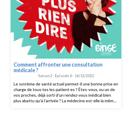
Comment affronter une consultation
médicale ?
Saison 2 -
Épisode 6 -
16/12/2022
Le système de santé actuel permet-il une bonne prise en
charge de tous·tes les patient·es ? Êtes-vous, ou un de
vos proches, déjà sorti d’un rendez-vous médical bien
plus abattu qu’à l’arrivée ? La médecine est-elle la même
pour tout le monde ? Comment faire pour continuer à se
faire soigner ? Y-a-t-il des techniques, choses à savoir ?
Judith Duportail reçoit Abigaël Debit, médecin
urgentiste qui récemment publié sur Instagram plusieurs
textes magnifiques sur l’état de délabrement des