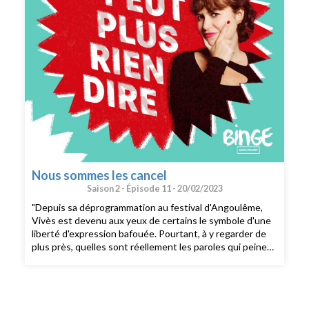
Nous sommes les cancel
Saison 2 -
Épisode 11 -
20/02/2023
"Depuis sa déprogrammation au festival d'Angoulême,
Vivès est devenu aux yeux de certains le symbole d'une
liberté d'expression bafouée. Pourtant, à y regarder de
plus près, quelles sont réellement les paroles qui peinent
à se faire entendre ?"Dans cet épisode un peu spécial,
Judith Duportail propose de revenir sur cette
affaire.Qu’est-ce que cela veut vraiment dire de mettre à
l’honneur le travail de Vivès en 2023, juste après Metoo