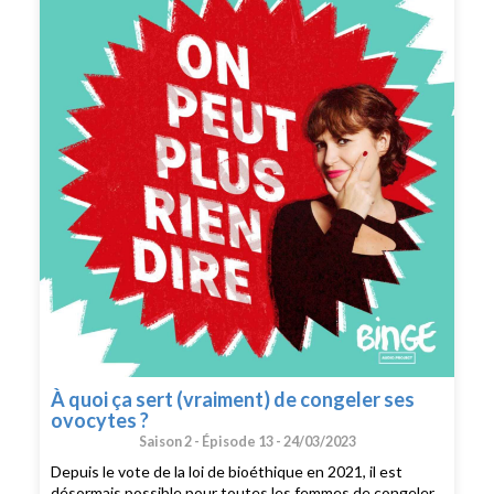
un soin, est-ce que ça ne s’appellerait pas tout
simplement une discrimination ?Judith Duportail avec
Anaïs et Marie qui partagent leur expérience, Nelly
Achour, biologiste de la reproduction et Michaël
Grynberg, médecin de la reproduction.CRÉDITS : On
peut plus rien dire est un podcast de Binge Audio animé
par Judith Duportail. Réalisation : Paul Bertiaux.
Production et édition : Charlotte Baix. Générique :
Josselin Bordat (musique) et Bonnie Banane (voix).
Identité graphique : Sébastien Brothier (Upian).
Direction des programmes : Joël Ronez. Direction de la
rédaction : David Carzon. Direction générale : Gabrielle
Boeri-Charles.
À quoi ça sert (vraiment) de congeler ses
ovocytes ?
Saison 2 -
Épisode 13 -
24/03/2023
Depuis le vote de la loi de bioéthique en 2021, il est
désormais possible pour toutes les femmes de congeler