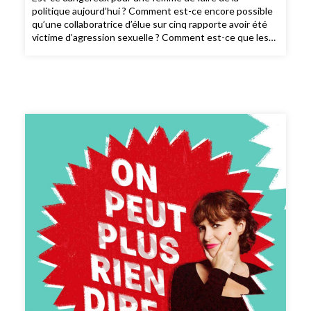
politique aujourd’hui ? Comment est-ce encore possible
qu’une collaboratrice d’élue sur cinq rapporte avoir été
victime d’agression sexuelle ? Comment est-ce que les
hommes peuvent se saisir de ces questions ? Pourquoi
ce sont toujours les femmes qui doivent porter cette
parole ? Judith Duportail reçoit Fiona Texeire, Aina Kuric
et David Guiraud.Les ressources citées :La série Y a pas
mort d’homme, de Fiona Texeire et Hélène Goutany
(Programme B, 2021)Le contrat sexuel, de Carole
Pateman (éd. La Découverte, 2010)CRÉDITS : On peut
plus rien dire est un podcast de Binge Audio animé par
Judith Duportail. Réalisation : Quentin Bresson.
Production et édition : Charlotte Baix. Générique :
Josselin Bordat (musique) et Bonnie Banane (voix).
Identité graphique : Sébastien Brothier (Upian).
Direction des programmes : Joël Ronez. Direction de la
rédaction : David Carzon. Direction générale : Gabrielle
Boeri-Charles.