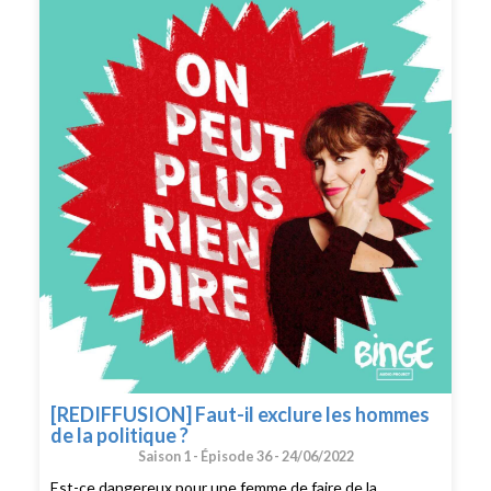
Boeri-Charles.
[REDIFFUSION] Faut-il exclure les hommes
de la politique ?
Saison 1 -
Épisode 36 -
24/06/2022
Est-ce dangereux pour une femme de faire de la