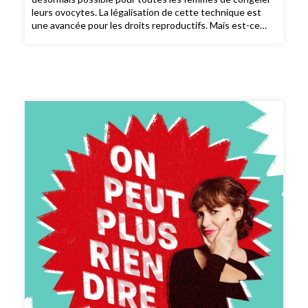
leurs ovocytes. La légalisation de cette technique est
une avancée pour les droits reproductifs. Mais est-ce
vraiment la recette miracle qu'on présente ? Le risque
est que la congélation devienne une nouvelle injonction
qui pèse sur les femmes uniquement, et qui empêche de
se demander pour quelles raisons économiques et
politiques les femmes sont amenées à faire des enfants
tard.La congélation des ovocytes est-elle une réelle
avancée féministe ? Pourquoi les hommes ne sont pas
incités à congeler également leur sperme ? La
congélation est elle une réponse individuelle à des
questions systémiques ?Judith Duportail – aux côtés de
Myriam Levain, autrice et de Nelly Achour, biologiste de
la reproduction – explore les
conséquences inattendues de la congélation des
ovocytes qui favorisent au final la formation de familles
traditionnelles.🔗 PRÉCOMMANDEZ "MATERNITÉS
REBELLES", le livre de Judith Duportail sur Ulule.fr ***
ERRATUM : Le livre cité Lettre à une mère est de René
Frydman et non pas de Michaël Grynberg comme énoncé
dans l'épisode.Les ressources citées :Et toi tu t'y mets
quand ?, de Myriam Levain (éd. Flammarion, 2018)L'étude
More and more women are freezing their eggs – but only