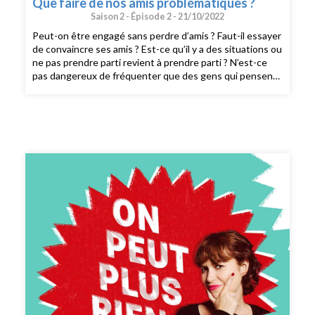
Que faire de nos amis problématiques ?
Saison 2 -
Épisode 2 -
21/10/2022
Peut-on être engagé sans perdre d’amis ? Faut-il essayer
de convaincre ses amis ? Est-ce qu’il y a des situations ou
ne pas prendre parti revient à prendre parti ? N’est-ce
pas dangereux de fréquenter que des gens qui pensent
absolument comme soi ? Sommes-nous tous·tes l’ami·e
problématique de nos amis à un moment ou un autre ?
Les ressources citées :Le livre collectif, Bienvenue au
Wokistan (éd. Binge Audio, 2022)Une poupée en
chocolat, d’Amandine Gay (éd. La découverte,
2021)Fragilité blanche, de Robin Diangelo (éd. Les
Arènes, 2020) Cet épisode a été enregistré en public au
Point Éphémère. CRÉDITS : On peut plus rien dire est
un podcast de Binge Audio animé par Judith Duportail.
Réalisation : Paul Bertiaux. Production et édition :
Charlotte Baix. Générique : Josselin Bordat (musique) et
Bonnie Banane (voix). Identité graphique : Sébastien
Brothier (Upian). Direction des programmes : Joël Ronez.
Direction de la rédaction : David Carzon. Direction
générale : Gabrielle Boeri-Charles.