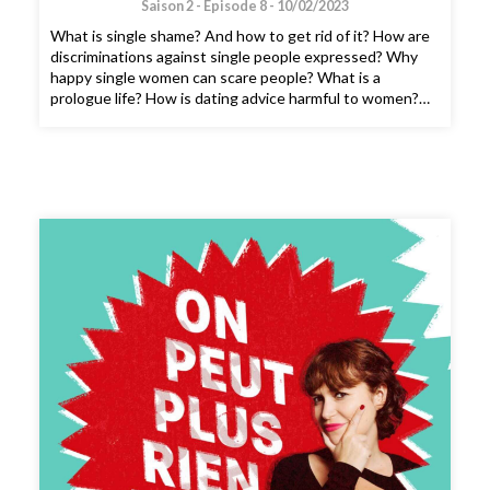
Saison 2 -
Épisode 8 -
10/02/2023
What is single shame? And how to get rid of it? How are
discriminations against single people expressed? Why
happy single women can scare people? What is a
prologue life? How is dating advice harmful to women?
Judith Duportail talk to the writer (A Single revolution)
and podcaster (A single serving) Shani Silver.CREDITS :
On peut plus rien dire is a Binge Audio podcast hosted
by Judith Duportail. Producer : Elisa Grenet et Thomas
Chalvidal. Production and editing : Charlotte Baix.
Original music : Josselin Bordat (music) and Bonnie
Banane (voice). Binge Audio’s musical identity : Jean-
Benoît Dunckel (music) and Bonnie El Bokeili (voice).
Graphic identity : Sébastien Brothier (Upian). Program
director : Joël Ronez. Editorial director : David Carzon.
General management : Gabrielle Boeri-Charles.