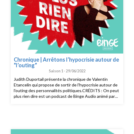
Chronique | Arrêtons l’hypocrisie autour de
“l’outing”
Saison 1 -
29/06/2022
Judith Duportail présente la chronique de Valentin
Etancelin qui propose de sortir de l'hypocrisie autour de
l'outing des personnalités politiques.CRÉDITS : On peut
plus rien dire est un podcast de Binge Audio animé par
Judith Duportail. Réalisation : Quentin Bresson.
Production et édition : Charlotte Baix. Générique :
Josselin Bordat (musique) et Bonnie Banane (voix).
Identité graphique : Sébastien Brothier (Upian).
Direction des programmes : Joël Ronez. Direction de la
rédaction : David Carzon. Direction générale : Gabrielle