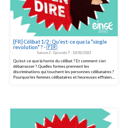
[FR] Célibat 1/2 : Qu’est-ce que la “single
revolution” ? - 🇫🇷
Saison 2 -
Épisode 7 -
10/02/2023
Qu’est-ce que la honte du célibat ? Et comment s’en
débarrasser ? Quelles formes prennent les
discriminations qui touchent les personnes célibataires ?
Pourquoi les femmes célibataires et heureuses effraient
les gens ? Qu’est-ce que la prolog life ? Pourquoi nous
devrions tous·tes arrêter de donner des conseils de
drague ?Judith Duportail reçoit Shani Silver, autrice du
livre A Single revolution, et animatrice du podcast A
single serving. Cet épisode est disponible en version
originale.CRÉDITS : On peut plus rien dire est un
podcast de Binge Audio animé par Judith Duportail.
Réalisation : Elisa Grenet. Production, traduction et
édition : Charlotte Baix. Doublage : Juliette Livartowski.