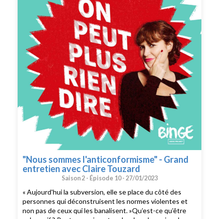
Générique : Josselin Bordat (musique) et Bonnie Banane
(voix). Identité graphique : Sébastien Brothier (Upian).
Direction des programmes : Joël Ronez. Direction de la
rédaction : David Carzon. Direction générale : Gabrielle
Boeri-Charles.
"Nous sommes l'anticonformisme" - Grand
entretien avec Claire Touzard
Saison 2 -
Épisode 10 -
27/01/2023
« Aujourd'hui la subversion, elle se place du côté des
personnes qui déconstruisent les normes violentes et
non pas de ceux qui les banalisent. »Qu’est-ce qu’être